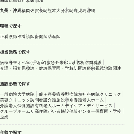
九州・沖縄
福岡
佐賀
長崎
熊本
大分
宮崎
鹿児島
沖縄
職種で探す
正看護師
准看護師
保健師
助産師
担当業務で探す
病棟
外来
オペ室(手術室)
救急外来
ICU系
透析
訪問看護
介護・福祉系
検診・健診
保育園・学校
訪問診療
内視鏡
治験関連
施設形態で探す
一般病院
大学病院
一般＋療養
療養型病院
精神科病院
クリニック
美容クリニック
訪問看護
介護施設
特別養護老人ホーム
介護老人保健施設
有料老人ホーム
デイケア・デイサービス
グループホーム
サ高住
障がい者施設
健診センター
保育園・学校
企業
年収で探す