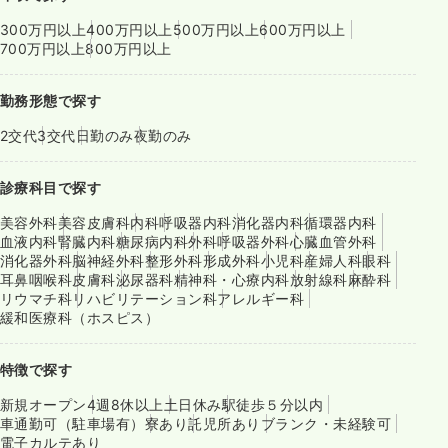
300万円以上
400万円以上
500万円以上
600万円以上
700万円以上
800万円以上
勤務形態で探す
2交代
3交代
日勤のみ
夜勤のみ
診療科目で探す
美容外科
美容皮膚科
内科
呼吸器内科
消化器内科
循環器内科
血液内科
腎臓内科
糖尿病内科
外科
呼吸器外科
心臓血管外科
消化器外科
脳神経外科
整形外科
形成外科
小児科
産婦人科
眼科
耳鼻咽喉科
皮膚科
泌尿器科
精神科・心療内科
放射線科
麻酔科
リウマチ科
リハビリテーション科
アレルギー科
緩和医療科（ホスピス）
特徴で探す
新規オープン
4週8休以上
土日休み
駅徒歩５分以内
車通勤可（駐車場有）
寮あり
託児所あり
ブランク・未経験可
電子カルテあり