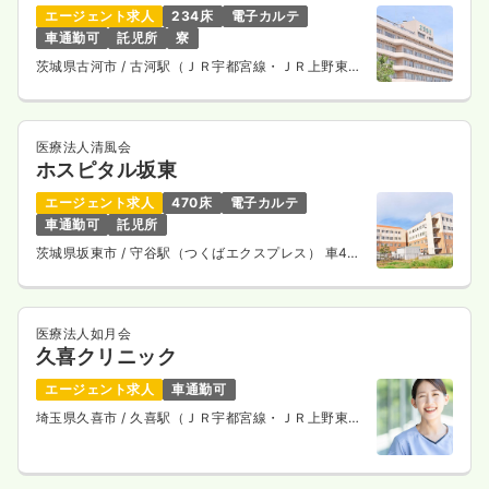
エージェント求人
234床
電子カルテ
車通勤可
託児所
寮
茨城県古河市
/ 古河駅（ＪＲ宇都宮線・ＪＲ上野東京
ライン） 車10分
医療法人清風会
ホスピタル坂東
エージェント求人
470床
電子カルテ
車通勤可
託児所
茨城県坂東市
/ 守谷駅（つくばエクスプレス） 車40
分
医療法人如月会
久喜クリニック
エージェント求人
車通勤可
埼玉県久喜市
/ 久喜駅（ＪＲ宇都宮線・ＪＲ上野東京
ライン） 徒歩20分