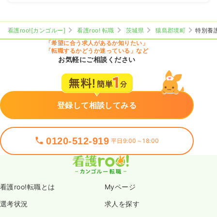
看護roo![カンゴルー]
看護roo! 転職
茨城県
猿島郡境町
特別養
「希望に合う求人があるか知りたい」
「転職するかどうか迷っている」など
お気軽にご相談ください
登録して相談してみる
0120-512-919
平日9:00～18:00
看護roo!転職とは
Myページ
選考状況
求人を探す