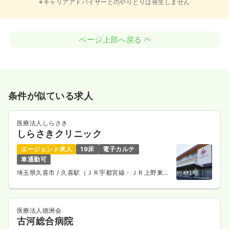
※キャリアアドバイザーとのやりとりは発生しません
ページ上部へ戻る
条件が似ている求人
医療法人しらさき
しらさきクリニック
エージェント求人
19床
電子カルテ
車通勤可
埼玉県久喜市
/ 久喜駅（ＪＲ宇都宮線・ＪＲ上野東京
ライン） 車9分
医療法人徳洲会
古河総合病院