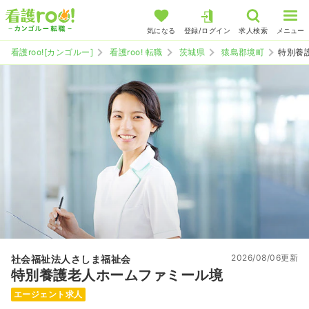
気になる
登録/ログイン
求人検索
メニュー
看護roo![カンゴルー]
看護roo! 転職
茨城県
猿島郡境町
特別養
2026/08/06更新
社会福祉法人さしま福祉会
特別養護老人ホームファミール境
エージェント求人