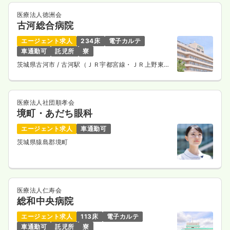
医療法人徳洲会
古河総合病院
エージェント求人
234床
電子カルテ
車通勤可
託児所
寮
茨城県古河市
/ 古河駅（ＪＲ宇都宮線・ＪＲ上野東京
ライン） 車10分
医療法人社団順孝会
境町・あだち眼科
エージェント求人
車通勤可
茨城県猿島郡境町
医療法人仁寿会
総和中央病院
エージェント求人
113床
電子カルテ
車通勤可
託児所
寮