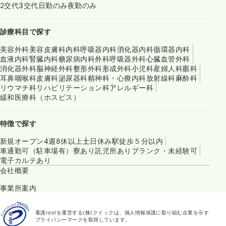
2交代
3交代
日勤のみ
夜勤のみ
診療科目で探す
美容外科
美容皮膚科
内科
呼吸器内科
消化器内科
循環器内科
血液内科
腎臓内科
糖尿病内科
外科
呼吸器外科
心臓血管外科
消化器外科
脳神経外科
整形外科
形成外科
小児科
産婦人科
眼科
耳鼻咽喉科
皮膚科
泌尿器科
精神科・心療内科
放射線科
麻酔科
リウマチ科
リハビリテーション科
アレルギー科
緩和医療科（ホスピス）
特徴で探す
新規オープン
4週8休以上
土日休み
駅徒歩５分以内
車通勤可（駐車場有）
寮あり
託児所あり
ブランク・未経験可
電子カルテあり
会社概要
事業所案内
看護roo!を運営する(株)クイックは、個人情報保護に取り組む企業を示す
プライバシーマークを取得しています。