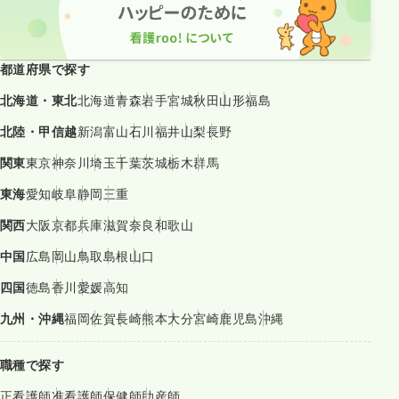
都道府県で探す
北海道・東北
北海道
青森
岩手
宮城
秋田
山形
福島
北陸・甲信越
新潟
富山
石川
福井
山梨
長野
関東
東京
神奈川
埼玉
千葉
茨城
栃木
群馬
東海
愛知
岐阜
静岡
三重
関西
大阪
京都
兵庫
滋賀
奈良
和歌山
中国
広島
岡山
鳥取
島根
山口
四国
徳島
香川
愛媛
高知
九州・沖縄
福岡
佐賀
長崎
熊本
大分
宮崎
鹿児島
沖縄
職種で探す
正看護師
准看護師
保健師
助産師