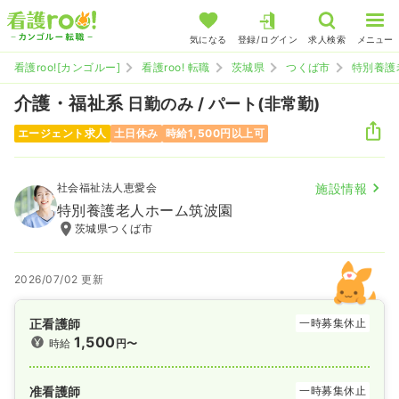
気になる
登録/ログイン
求人検索
メニュー
看護roo![カンゴルー]
看護roo! 転職
茨城県
つくば市
特別養護
介護・福祉系
日勤のみ / パート(非常勤)
エージェント求人
土日休み
時給1,500円以上可
社会福祉法人恵愛会
施設情報
特別養護老人ホーム筑波園
茨城県つくば市
2026/07/02 更新
正看護師
一時募集休止
1,500
時給
円〜
准看護師
一時募集休止