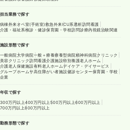
担当業務で探す
病棟
外来
オペ室(手術室)
救急外来
ICU系
透析
訪問看護
介護・福祉系
検診・健診
保育園・学校
訪問診療
内視鏡
治験関連
施設形態で探す
一般病院
大学病院
一般＋療養
療養型病院
精神科病院
クリニック
美容クリニック
訪問看護
介護施設
特別養護老人ホーム
介護老人保健施設
有料老人ホーム
デイケア・デイサービス
グループホーム
サ高住
障がい者施設
健診センター
保育園・学校
企業
年収で探す
300万円以上
400万円以上
500万円以上
600万円以上
700万円以上
800万円以上
勤務形態で探す