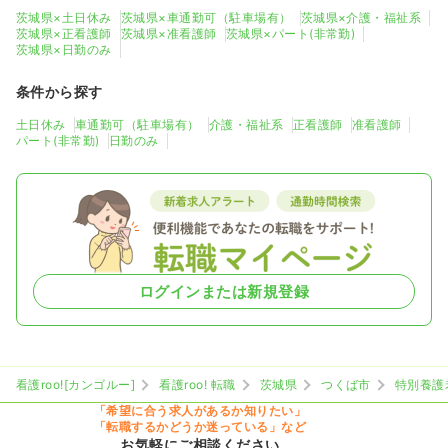
茨城県×土日休み
茨城県×車通勤可（駐車場有）
茨城県×介護・福祉系
茨城県×正看護師
茨城県×准看護師
茨城県×パート(非常勤)
茨城県×日勤のみ
条件から探す
土日休み
車通勤可（駐車場有）
介護・福祉系
正看護師
准看護師
パート(非常勤)
日勤のみ
ログインまたは新規登録
看護roo![カンゴルー]
看護roo! 転職
茨城県
つくば市
特別養護
「希望に合う求人があるか知りたい」
「転職するかどうか迷っている」など
お気軽にご相談ください