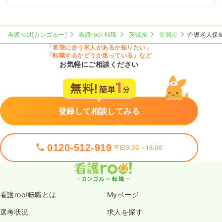
看護roo![カンゴルー]
看護roo! 転職
茨城県
笠間市
介護老人保
「希望に合う求人があるか知りたい」
「転職するかどうか迷っている」など
お気軽にご相談ください
登録して相談してみる
0120-512-919
平日9:00～18:00
看護roo!転職とは
Myページ
選考状況
求人を探す