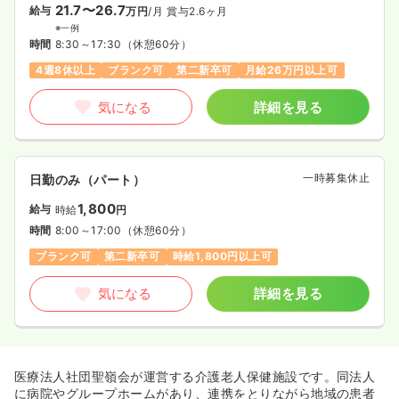
21.7〜26.7
給与
万円
/月
賞与2.6ヶ月
※一例
時間
8:30～17:30
（休憩60分）
4週8休以上
ブランク可
第二新卒可
月給26万円以上可
気になる
詳細を見る
一時募集休止
日勤のみ（パート）
1,800
給与
時給
円
時間
8:00～17:00
（休憩60分）
ブランク可
第二新卒可
時給1,800円以上可
気になる
詳細を見る
医療法人社団聖嶺会が運営する介護老人保健施設です。同法人
に病院やグループホームがあり、連携をとりながら地域の患者