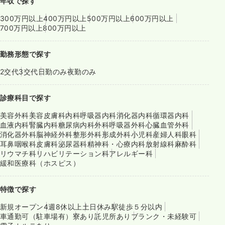
年収で探す
300万円以上
400万円以上
500万円以上
600万円以上
700万円以上
800万円以上
勤務形態で探す
2交代
3交代
日勤のみ
夜勤のみ
診療科目で探す
美容外科
美容皮膚科
内科
呼吸器内科
消化器内科
循環器内科
血液内科
腎臓内科
糖尿病内科
外科
呼吸器外科
心臓血管外科
消化器外科
脳神経外科
整形外科
形成外科
小児科
産婦人科
眼科
耳鼻咽喉科
皮膚科
泌尿器科
精神科・心療内科
放射線科
麻酔科
リウマチ科
リハビリテーション科
アレルギー科
緩和医療科（ホスピス）
特徴で探す
新規オープン
4週8休以上
土日休み
駅徒歩５分以内
車通勤可（駐車場有）
寮あり
託児所あり
ブランク・未経験可