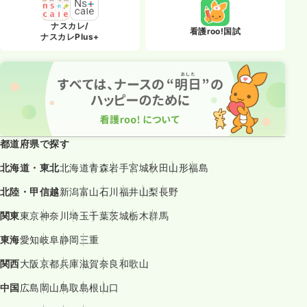
ナスカレ/
看護roo!国試
ナスカレPlus+
都道府県で探す
北海道・東北
北海道
青森
岩手
宮城
秋田
山形
福島
北陸・甲信越
新潟
富山
石川
福井
山梨
長野
関東
東京
神奈川
埼玉
千葉
茨城
栃木
群馬
東海
愛知
岐阜
静岡
三重
関西
大阪
京都
兵庫
滋賀
奈良
和歌山
中国
広島
岡山
鳥取
島根
山口