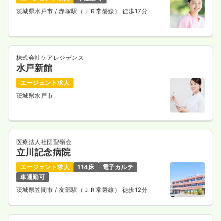
茨城県水戸市
/ 赤塚駅（ＪＲ常磐線） 徒歩17分
株式会社ケアレジデンス
水戸新館
エージェント求人
茨城県水戸市
医療法人社団聖嶺会
立川記念病院
エージェント求人
114床
電子カルテ
車通勤可
茨城県笠間市
/ 友部駅（ＪＲ常磐線） 徒歩12分