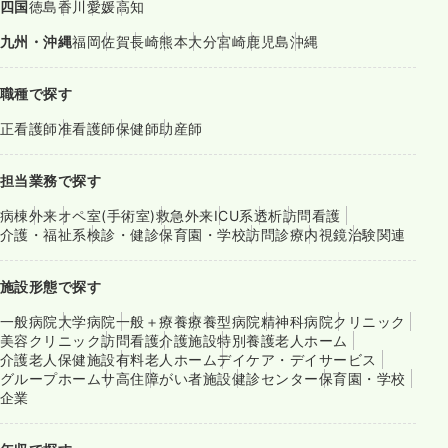
四国
徳島
香川
愛媛
高知
九州・沖縄
福岡
佐賀
長崎
熊本
大分
宮崎
鹿児島
沖縄
職種で探す
正看護師
准看護師
保健師
助産師
担当業務で探す
病棟
外来
オペ室(手術室)
救急外来
ICU系
透析
訪問看護
介護・福祉系
検診・健診
保育園・学校
訪問診療
内視鏡
治験関連
施設形態で探す
一般病院
大学病院
一般＋療養
療養型病院
精神科病院
クリニック
美容クリニック
訪問看護
介護施設
特別養護老人ホーム
介護老人保健施設
有料老人ホーム
デイケア・デイサービス
グループホーム
サ高住
障がい者施設
健診センター
保育園・学校
企業