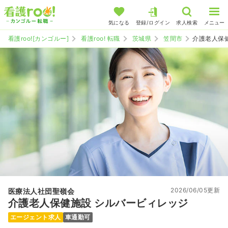
気になる
登録/ログイン
求人検索
メニュー
看護roo![カンゴルー]
看護roo! 転職
茨城県
笠間市
介護老人保
2026/06/05更新
医療法人社団聖嶺会
介護老人保健施設 シルバービィレッジ
エージェント求人
車通勤可