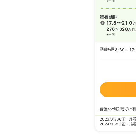
※一例
准看護師
17.8〜21.0
278〜328
万円
※一例
勤務時間
8:30～17
看護roo!転職での
2026/01/06
正・准
2024/05/31
正・准