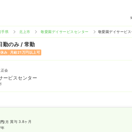
岩手県
北上市
敬愛園デイサービスセンター
敬愛園デイサービス
日勤のみ / 常勤
曜休み
月給21万円以上可
立正会
サービスセンター
市
賞与 3.8ヶ月
万円
/月
/年