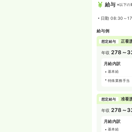
給与
※以下の
日勤
08:30～1
給与例
正看
想定給与
278～3
年収
月給内訳
基本給
特殊業務手当
准看
想定給与
278～3
年収
月給内訳
基本給