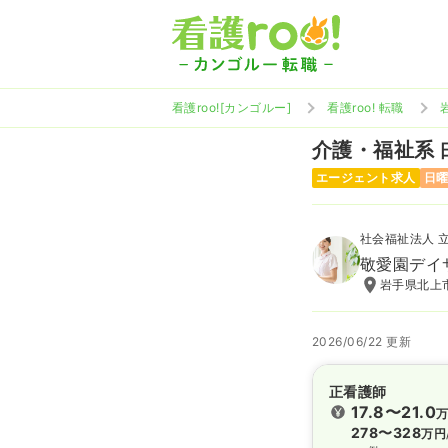
看護roo![カンゴルー]
看護roo! 転職
介護・福祉系
エージェント求人
日
社会福祉法人 
敬愛園デイ
岩手県北上
2026/06/22 更新
正看護師
17.8〜21.0
278〜328
万円