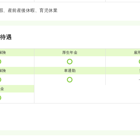
暇、産前産後休暇、育児休業
・待遇
保険
厚生年金
雇
保険
車通勤
職金