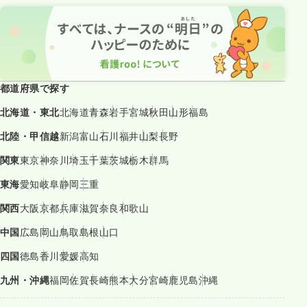
都道府県で探す
北海道・東北
北海道
青森
岩手
宮城
秋田
山形
福島
北陸・甲信越
新潟
富山
石川
福井
山梨
長野
関東
東京
神奈川
埼玉
千葉
茨城
栃木
群馬
東海
愛知
岐阜
静岡
三重
関西
大阪
京都
兵庫
滋賀
奈良
和歌山
中国
広島
岡山
鳥取
島根
山口
四国
徳島
香川
愛媛
高知
九州・沖縄
福岡
佐賀
長崎
熊本
大分
宮崎
鹿児島
沖縄