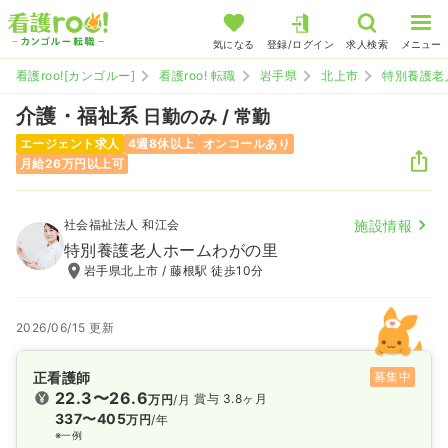
気になる
登録/ログイン
求人検索
メニュー
看護roo![カンゴルー]
看護roo! 転職
岩手県
北上市
特別養護老
介護・福祉系
日勤のみ / 常勤
エージェント求人
4週8休以上
オンコールあり
月給26万円以上可
社会福祉法人 和江会
施設情報
特別養護老人ホームわがの里
岩手県北上市 / 藤根駅 徒歩10分
2026/06/15 更新
正看護師
募集中
22.3〜26.6
賞与 3.8ヶ月
万円
/月
337〜405
万円
/年
※一例