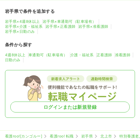
岩手県で条件を追加する
岩手県×4週8休以上
岩手県×車通勤可（駐車場有）
岩手県×介護・福祉系
岩手県×正看護師
岩手県×准看護師
岩手県×日勤のみ
条件から探す
4週8休以上
車通勤可（駐車場有）
介護・福祉系
正看護師
准看護師
日勤のみ
ログインまたは新規登録
看護roo![カンゴルー]
看護roo! 転職
岩手県
北上市
特別養護老