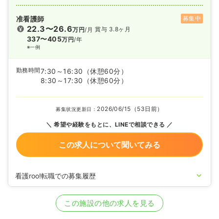
准看護師
募集中
22.3〜26.6
賞与 3.8ヶ月
万円
/月
337〜405
万円
/年
※一例
勤務時間
7:30～16:30
（休憩60分）
8:30～17:30
（休憩60分）
2026/06/15（53日前）
募集状況更新日：
希望や経験をもとに、LINEで相談できる
この求人について聞いてみる
看護roo!転職での募集履歴
2026/04/14
正・准看護師の募集を開始
2025/10/20
正・准看護師の募集を休止
この施設の他の求人を見る
2025/08/09
正・准看護師を募集中