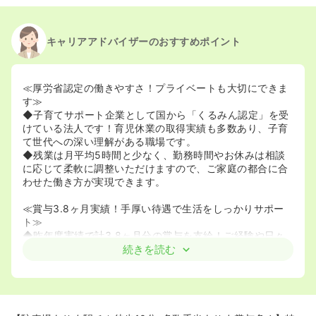
キャリアアドバイザーのおすすめポイント
≪厚労省認定の働きやすさ！プライベートも大切にできま
す≫
◆子育てサポート企業として国から「くるみん認定」を受
けている法人です！育児休業の取得実績も多数あり、子育
て世代への深い理解がある職場です。
◆残業は月平均5時間と少なく、勤務時間やお休みは相談
に応じて柔軟に調整いただけますので、ご家庭の都合に合
わせた働き方が実現できます。
≪賞与3.8ヶ月実績！手厚い待遇で生活をしっかりサポー
ト≫
◆昨年度実績で計3.8ヶ月分の賞与を支給！ご経験や日々
の頑張りをしっかりと評価し、給与に反映する体制が整っ
続きを読む
ています。
◆扶養家族手当や住宅手当に加え、退職金は2つの共済制
度に加入。将来を見据えて安心して長く働ける福利厚生が
魅力です。