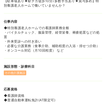
【駐車場あり★駅チカ徒歩10分♪多数手当あり★賞与多め】特
≪日勤のみ！身体への負担が少ない勤務体系です≫
別養護老人ホームで働いていませんか？
◆勤務は日中帯のシフト制で夜勤はありません！オンコー
ルはございますが、生活リズムを崩さずに無理なくご勤務
いただけます。
仕事内容
◆転勤もなく、腰を据えて長く働ける環境です。マイカー
通勤も可能なので、ご自身のペースで通勤できます。
◆特別養護老人ホームでの看護師業務全般
・バイタルチェック、服薬管理、経管栄養、褥瘡処置などの処
置
・外来受診への付き添い
・必要な介護業務（食事介助、補助程度の入浴・排せつ介助）
・オンコール対応（月10回程度） など
施設形態・診療科目
その他介護施設
応募資格
◆看護師資格
◆普通自動車運転免許(AT限定可)