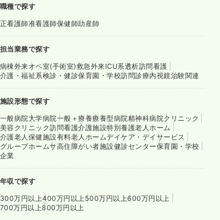
職種で探す
正看護師
准看護師
保健師
助産師
担当業務で探す
病棟
外来
オペ室(手術室)
救急外来
ICU系
透析
訪問看護
介護・福祉系
検診・健診
保育園・学校
訪問診療
内視鏡
治験関連
施設形態で探す
一般病院
大学病院
一般＋療養
療養型病院
精神科病院
クリニック
美容クリニック
訪問看護
介護施設
特別養護老人ホーム
介護老人保健施設
有料老人ホーム
デイケア・デイサービス
グループホーム
サ高住
障がい者施設
健診センター
保育園・学校
企業
年収で探す
300万円以上
400万円以上
500万円以上
600万円以上
700万円以上
800万円以上