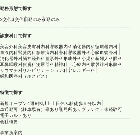
勤務形態で探す
2交代
3交代
日勤のみ
夜勤のみ
診療科目で探す
美容外科
美容皮膚科
内科
呼吸器内科
消化器内科
循環器内科
血液内科
腎臓内科
糖尿病内科
外科
呼吸器外科
心臓血管外科
消化器外科
脳神経外科
整形外科
形成外科
小児科
産婦人科
眼科
耳鼻咽喉科
皮膚科
泌尿器科
精神科・心療内科
放射線科
麻酔科
リウマチ科
リハビリテーション科
アレルギー科
緩和医療科（ホスピス）
特徴で探す
新規オープン
4週8休以上
土日休み
駅徒歩５分以内
車通勤可（駐車場有）
寮あり
託児所あり
ブランク・未経験可
電子カルテあり
会社概要
事業所案内