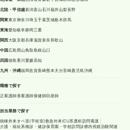
北陸・甲信越
新潟
富山
石川
福井
山梨
長野
関東
東京
神奈川
埼玉
千葉
茨城
栃木
群馬
東海
愛知
岐阜
静岡
三重
関西
大阪
京都
兵庫
滋賀
奈良
和歌山
中国
広島
岡山
鳥取
島根
山口
四国
徳島
香川
愛媛
高知
九州・沖縄
福岡
佐賀
長崎
熊本
大分
宮崎
鹿児島
沖縄
職種で探す
正看護師
准看護師
保健師
助産師
担当業務で探す
病棟
外来
オペ室(手術室)
救急外来
ICU系
透析
訪問看護
介護・福祉系
検診・健診
保育園・学校
訪問診療
内視鏡
治験関連