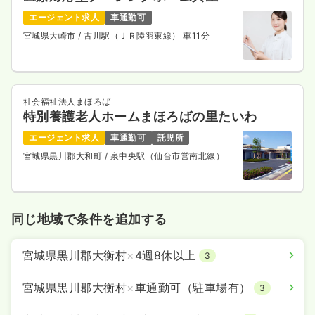
エージェント求人
車通勤可
宮城県大崎市
/ 古川駅（ＪＲ陸羽東線） 車11分
社会福祉法人まほろば
特別養護老人ホームまほろばの里たいわ
エージェント求人
車通勤可
託児所
宮城県黒川郡大和町
/ 泉中央駅（仙台市営南北線）
同じ地域で条件を追加する
宮城県黒川郡大衡村
×
4週8休以上
3
宮城県黒川郡大衡村
×
車通勤可（駐車場有）
3