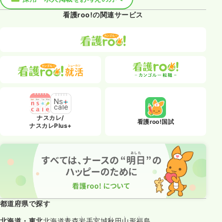
看護roo!の関連サービス
ナスカレ/
看護roo!国試
ナスカレPlus+
都道府県で探す
北海道・東北
北海道
青森
岩手
宮城
秋田
山形
福島