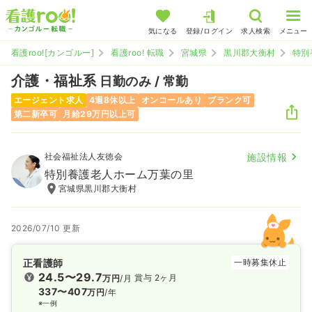
気になる
登録/ログイン
求人検索
メニュー
看護roo![カンゴルー]
看護roo! 転職
宮城県
黒川郡大衡村
特別
介護・福祉系
日勤のみ / 常勤
エージェント求人
4週8休以上
オンコールあり
ブランク可
第二新卒可
月給29万円以上可
社会福祉法人友徳会
施設情報
特別養護老人ホーム万葉の里
宮城県黒川郡大衡村
2026/07/10 更新
正看護師
一時募集休止
24.5〜29.7
賞与 2ヶ月
万円
/月
337〜407
万円
/年
※一例