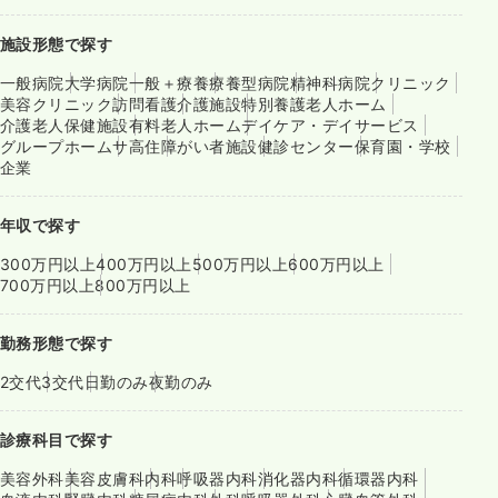
施設形態で探す
一般病院
大学病院
一般＋療養
療養型病院
精神科病院
クリニック
美容クリニック
訪問看護
介護施設
特別養護老人ホーム
介護老人保健施設
有料老人ホーム
デイケア・デイサービス
グループホーム
サ高住
障がい者施設
健診センター
保育園・学校
企業
年収で探す
300万円以上
400万円以上
500万円以上
600万円以上
700万円以上
800万円以上
勤務形態で探す
2交代
3交代
日勤のみ
夜勤のみ
診療科目で探す
美容外科
美容皮膚科
内科
呼吸器内科
消化器内科
循環器内科