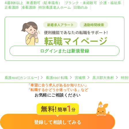
4週8休以上
車通勤可（駐車場有）
ブランク・未経験可
介護・福祉系
正看護師
准看護師
特別養護老人ホーム
日勤のみ
ログインまたは新規登録
看護roo![カンゴルー]
看護roo! 転職
宮城県
黒川郡大衡村
特別
「希望に合う求人があるか知りたい」
「転職するかどうか迷っている」など
お気軽にご相談ください
登録して相談してみる