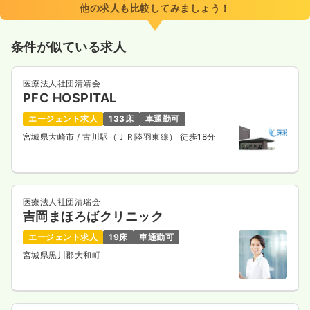
他の求人も比較してみましょう！
条件が似ている求人
医療法人社団清靖会
PFC HOSPITAL
エージェント求人
133床
車通勤可
宮城県大崎市
/ 古川駅（ＪＲ陸羽東線） 徒歩18分
医療法人社団清瑞会
吉岡まほろばクリニック
エージェント求人
19床
車通勤可
宮城県黒川郡大和町