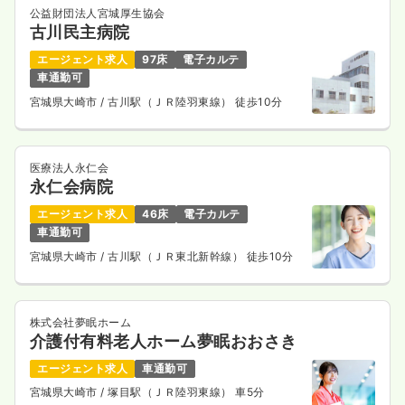
公益財団法人宮城厚生協会
古川民主病院
エージェント求人
97床
電子カルテ
車通勤可
宮城県大崎市
/ 古川駅（ＪＲ陸羽東線） 徒歩10分
医療法人永仁会
永仁会病院
エージェント求人
46床
電子カルテ
車通勤可
宮城県大崎市
/ 古川駅（ＪＲ東北新幹線） 徒歩10分
株式会社夢眠ホーム
介護付有料老人ホーム夢眠おおさき
エージェント求人
車通勤可
宮城県大崎市
/ 塚目駅（ＪＲ陸羽東線） 車5分