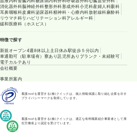
血液内科
腎臓内科
糖尿病内科
外科
呼吸器外科
心臓血管外科
消化器外科
脳神経外科
整形外科
形成外科
小児科
産婦人科
眼科
耳鼻咽喉科
皮膚科
泌尿器科
精神科・心療内科
放射線科
麻酔科
リウマチ科
リハビリテーション科
アレルギー科
緩和医療科（ホスピス）
特徴で探す
新規オープン
4週8休以上
土日休み
駅徒歩５分以内
車通勤可（駐車場有）
寮あり
託児所あり
ブランク・未経験可
電子カルテあり
会社概要
事業所案内
看護roo!を運営する(株)クイックは、個人情報保護に取り組む企業を示す
プライバシーマークを取得しています。
看護roo!を運営する(株)クイックは、適正な有料職業紹介事業者として厚
生労働省より認定を受けています。