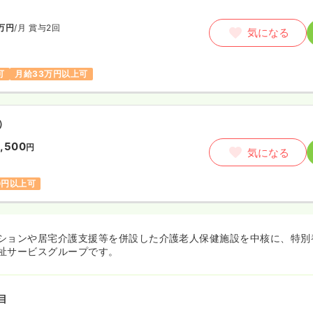
万円
/月
賞与2回
気になる
可
月給33万円以上可
）
1,500
円
気になる
00円以上可
ションや居宅介護支援等を併設した介護老人保健施設を中核に、特別
祉サービスグループです。
目