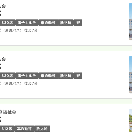
生会
院
330床
電子カルテ
車通勤可
託児所
寮
形駅（連絡バス） 徒歩7分
生会
院
330床
電子カルテ
車通勤可
託児所
寮
形駅（連絡バス） 徒歩7分
療福祉会
院
312床
車通勤可
託児所