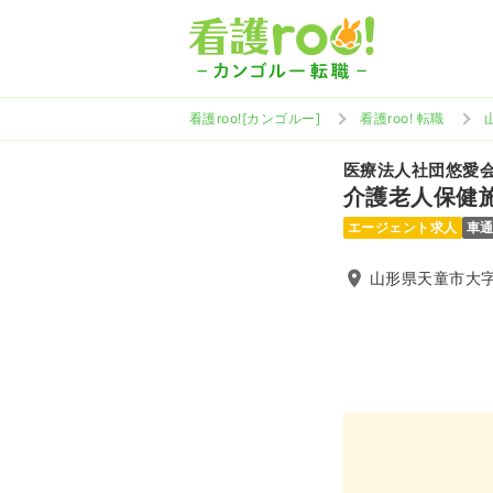
看護roo![カンゴルー]
看護roo! 転職
医療法人社団悠愛
介護老人保健施
エージェント求人
車
山形県天童市大字荒