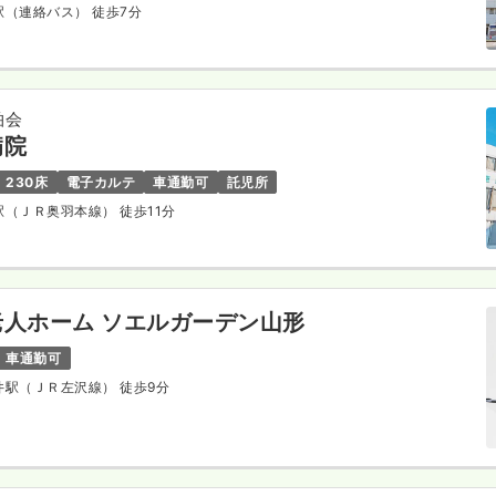
形駅（連絡バス） 徒歩7分
柏会
病院
230床
電子カルテ
車通勤可
託児所
形駅（ＪＲ奥羽本線） 徒歩11分
人ホーム ソエルガーデン山形
車通勤可
金井駅（ＪＲ左沢線） 徒歩9分