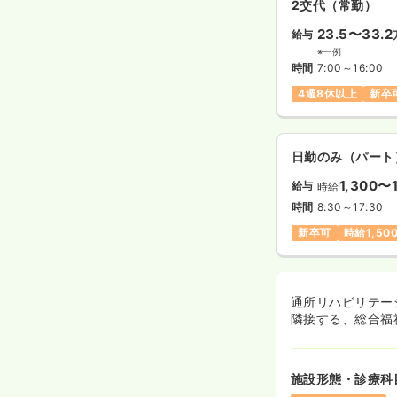
2交代（常勤）
23.5〜33.2
給与
※一例
時間
7:00～16:00
4週8休以上
新卒
日勤のみ（パート
1,300〜
給与
時給
時間
8:30～17:30
新卒可
時給1,5
通所リハビリテー
隣接する、総合福
施設形態・診療科