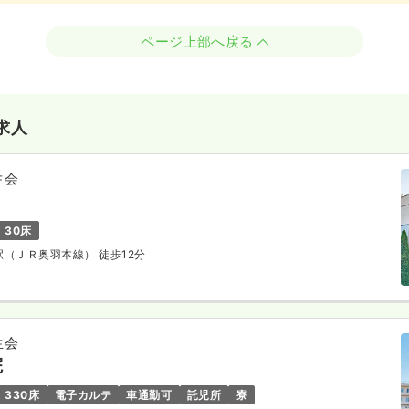
ページ上部へ戻る
求人
生会
30床
形駅（ＪＲ奥羽本線） 徒歩12分
生会
院
330床
電子カルテ
車通勤可
託児所
寮