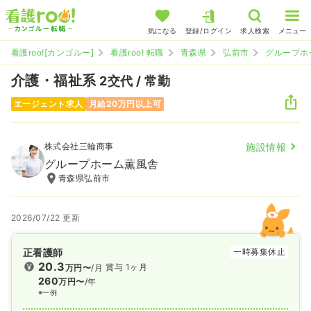
気になる
登録/ログイン
求人検索
メニュー
看護roo![カンゴルー]
看護roo! 転職
青森県
弘前市
グループホ
介護・福祉系
2交代 / 常勤
エージェント求人
月給20万円以上可
株式会社三輪商事
施設情報
グループホーム薫風舎
青森県弘前市
2026/07/22 更新
正看護師
一時募集休止
20.3
賞与 1ヶ月
万円〜
/月
260
万円〜
/年
※一例