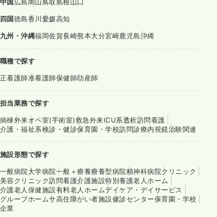
中国
広島
岡山
鳥取
島根
山口
四国
徳島
香川
愛媛
高知
九州・沖縄
福岡
佐賀
長崎
熊本
大分
宮崎
鹿児島
沖縄
職種で探す
正看護師
准看護師
保健師
助産師
担当業務で探す
病棟
外来
オペ室(手術室)
救急外来
ICU系
透析
訪問看護
介護・福祉系
検診・健診
保育園・学校
訪問診療
内視鏡
治験関連
施設形態で探す
一般病院
大学病院
一般＋療養
療養型病院
精神科病院
クリニック
美容クリニック
訪問看護
介護施設
特別養護老人ホーム
介護老人保健施設
有料老人ホーム
デイケア・デイサービス
グループホーム
サ高住
障がい者施設
健診センター
保育園・学校
企業