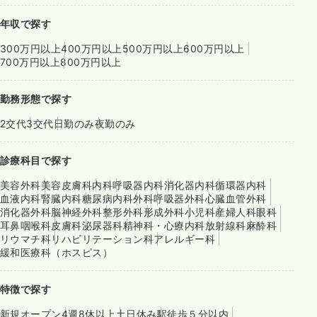
年収で探す
300万円以上
400万円以上
500万円以上
600万円以上
700万円以上
800万円以上
勤務形態で探す
2交代
3交代
日勤のみ
夜勤のみ
診療科目で探す
美容外科
美容皮膚科
内科
呼吸器内科
消化器内科
循環器内科
血液内科
腎臓内科
糖尿病内科
外科
呼吸器外科
心臓血管外科
消化器外科
脳神経外科
整形外科
形成外科
小児科
産婦人科
眼科
耳鼻咽喉科
皮膚科
泌尿器科
精神科・心療内科
放射線科
麻酔科
リウマチ科
リハビリテーション科
アレルギー科
緩和医療科（ホスピス）
特徴で探す
新規オープン
4週8休以上
土日休み
駅徒歩５分以内