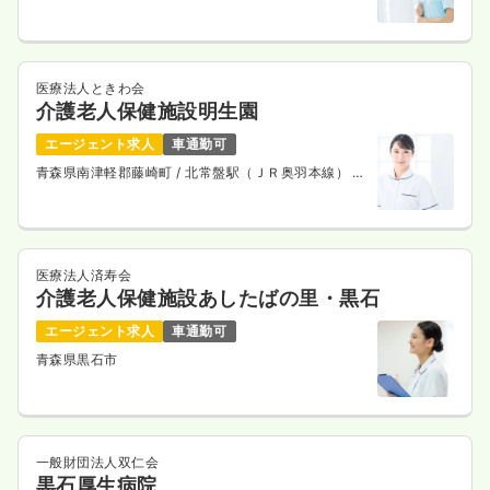
5分
医療法人ときわ会
介護老人保健施設明生園
エージェント求人
車通勤可
青森県南津軽郡藤崎町
/ 北常盤駅（ＪＲ奥羽本線） 徒
歩10分
医療法人済寿会
介護老人保健施設あしたばの里・黒石
エージェント求人
車通勤可
青森県黒石市
一般財団法人双仁会
黒石厚生病院