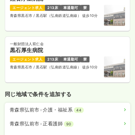
エージェント求人
213床
車通勤可
寮
青森県黒石市
/ 黒石駅（弘南鉄道弘南線） 徒歩10分
一般財団法人双仁会
黒石厚生病院
エージェント求人
213床
車通勤可
寮
青森県黒石市
/ 黒石駅（弘南鉄道弘南線） 徒歩10分
同じ地域で条件を追加する
青森県弘前市
×
介護・福祉系
44
青森県弘前市
×
正看護師
90