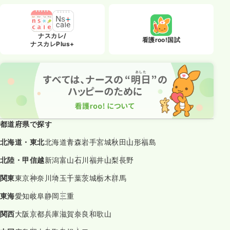
ナスカレ/
看護roo!国試
ナスカレPlus+
都道府県で探す
北海道・東北
北海道
青森
岩手
宮城
秋田
山形
福島
北陸・甲信越
新潟
富山
石川
福井
山梨
長野
関東
東京
神奈川
埼玉
千葉
茨城
栃木
群馬
東海
愛知
岐阜
静岡
三重
関西
大阪
京都
兵庫
滋賀
奈良
和歌山