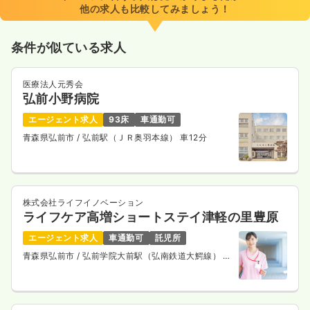
他の求人も比較してみましょう！
条件が似ている求人
医療法人元秀会
弘前小野病院
エージェント求人
93床
車通勤可
青森県弘前市
/ 弘前駅（ＪＲ奥羽本線） 車12分
株式会社ライフイノベーション
ライフケア高増ショートステイ津軽の里豊原
エージェント求人
車通勤可
託児所
青森県弘前市
/ 弘前学院大前駅（弘南鉄道大鰐線） 徒
歩12分