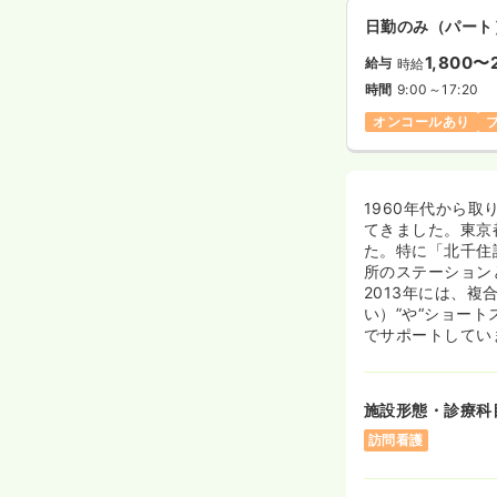
日勤のみ（パート
1,800〜
給与
時給
時間
9:00～17:20
オンコールあり
1960年代から
てきました。東京
た。特に「北千住
所のステーション
2013年には、
い）”や“ショー
でサポートしてい
施設形態・診療科
訪問看護