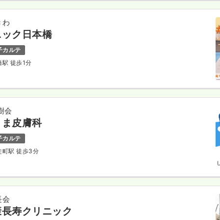
きわ
ニック日本橋
子カルテ
橋駅 徒歩1分
樹会
くま皮膚科
子カルテ
徒町駅 徒歩3分
長会
康長寿クリニック