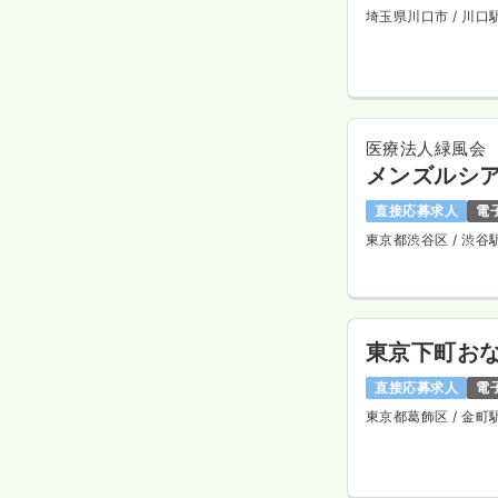
埼玉県川口市
/ 川口
医療法人緑風会
メンズルシ
直接応募求人
電
東京都渋谷区
/ 渋谷
東京下町おな
直接応募求人
電
東京都葛飾区
/ 金町