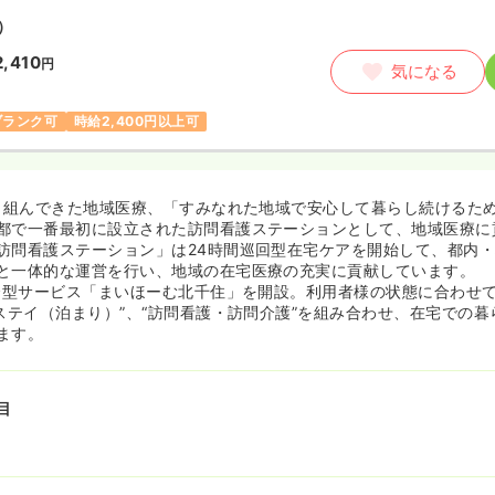
）
2,410
円
気になる
ブランク可
時給2,400円以上可
取り組んできた地域医療、「すみなれた地域で安心して暮らし続けるた
都で一番最初に設立された訪問看護ステーションとして、地域医療に
訪問看護ステーション」は24時間巡回型在宅ケアを開始して、都内・
と一体的な運営を行い、地域の在宅医療の充実に貢献しています。
複合型サービス「まいほーむ北千住」を開設。利用者様の状態に合わせて
トステイ（泊まり）”、“訪問看護・訪問介護”を組み合わせ、在宅での
ます。
目