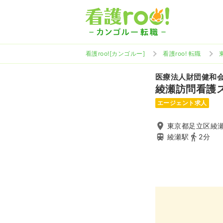
看護roo![カンゴルー]
看護roo! 転職
医療法人財団健和
綾瀬訪問看護
エージェント求人
東京都足立区綾瀬4
綾瀬駅
2分