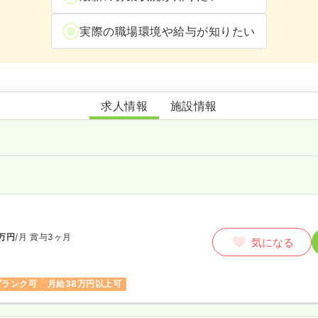
実際の職場環境や給与が知りたい
綾瀬訪問看護ステーション
求人情報
施設情報
師
万円
/月
賞与3ヶ月
気になる
ブランク可
月給38万円以上可