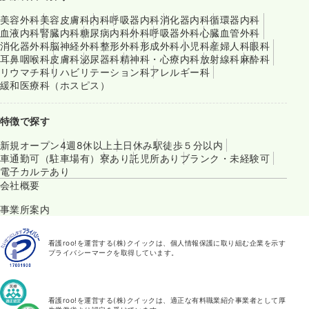
美容外科
美容皮膚科
内科
呼吸器内科
消化器内科
循環器内科
血液内科
腎臓内科
糖尿病内科
外科
呼吸器外科
心臓血管外科
消化器外科
脳神経外科
整形外科
形成外科
小児科
産婦人科
眼科
耳鼻咽喉科
皮膚科
泌尿器科
精神科・心療内科
放射線科
麻酔科
リウマチ科
リハビリテーション科
アレルギー科
緩和医療科（ホスピス）
特徴で探す
新規オープン
4週8休以上
土日休み
駅徒歩５分以内
車通勤可（駐車場有）
寮あり
託児所あり
ブランク・未経験可
電子カルテあり
会社概要
事業所案内
看護roo!を運営する(株)クイックは、個人情報保護に取り組む企業を示す
プライバシーマークを取得しています。
看護roo!を運営する(株)クイックは、適正な有料職業紹介事業者として厚