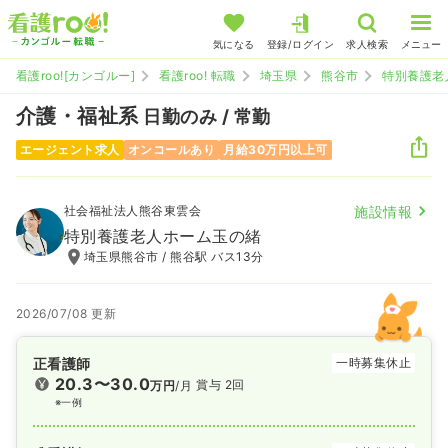
気になる
登録/ログイン
求人検索
メニュー
看護roo![カンゴルー]
看護roo! 転職
埼玉県
熊谷市
特別養護老
介護・福祉系
日勤のみ / 常勤
エージェント求人
オンコールあり
月給30万円以上可
社会福祉法人熊谷東雲会
施設情報
特別養護老人ホーム玉の緒
埼玉県熊谷市 / 熊谷駅 バス13分
2026/07/08 更新
正看護師
一時募集休止
20.3〜30.0
賞与 2回
万円
/月
※一例