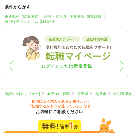
条件から探す
車通勤可（駐車場有）
介護・福祉系
正看護師
准看護師
特別養護老人ホーム
日勤のみ
ログインまたは新規登録
看護roo![カンゴルー]
看護roo! 転職
埼玉県
熊谷市
特別養護老
「希望に合う求人があるか知りたい」
「転職するかどうか迷っている」など
お気軽にご相談ください