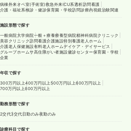
病棟
外来
オペ室(手術室)
救急外来
ICU系
透析
訪問看護
介護・福祉系
検診・健診
保育園・学校
訪問診療
内視鏡
治験関連
施設形態で探す
一般病院
大学病院
一般＋療養
療養型病院
精神科病院
クリニック
美容クリニック
訪問看護
介護施設
特別養護老人ホーム
介護老人保健施設
有料老人ホーム
デイケア・デイサービス
グループホーム
サ高住
障がい者施設
健診センター
保育園・学校
企業
年収で探す
300万円以上
400万円以上
500万円以上
600万円以上
700万円以上
800万円以上
勤務形態で探す
2交代
3交代
日勤のみ
夜勤のみ
診療科目で探す