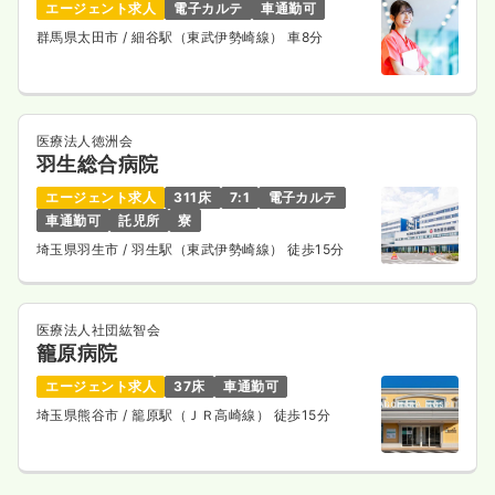
エージェント求人
電子カルテ
車通勤可
群馬県太田市
/ 細谷駅（東武伊勢崎線） 車8分
医療法人徳洲会
羽生総合病院
エージェント求人
311床
7:1
電子カルテ
車通勤可
託児所
寮
埼玉県羽生市
/ 羽生駅（東武伊勢崎線） 徒歩15分
医療法人社団紘智会
籠原病院
エージェント求人
37床
車通勤可
埼玉県熊谷市
/ 籠原駅（ＪＲ高崎線） 徒歩15分