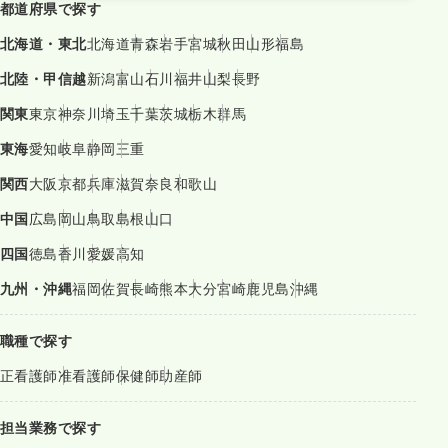
都道府県で探す
北海道・東北
北海道
青森
岩手
宮城
秋田
山形
福島
北陸・甲信越
新潟
富山
石川
福井
山梨
長野
関東
東京
神奈川
埼玉
千葉
茨城
栃木
群馬
東海
愛知
岐阜
静岡
三重
関西
大阪
京都
兵庫
滋賀
奈良
和歌山
中国
広島
岡山
鳥取
島根
山口
四国
徳島
香川
愛媛
高知
九州・沖縄
福岡
佐賀
長崎
熊本
大分
宮崎
鹿児島
沖縄
職種で探す
正看護師
准看護師
保健師
助産師
担当業務で探す