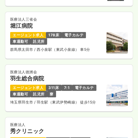
医療法人三省会
堀江病院
エージェント求人
178床
電子カルテ
車通勤可
託児所
群馬県太田市
/ 西小泉駅（東武小泉線） 車5分
医療法人徳洲会
羽生総合病院
エージェント求人
311床
7:1
電子カルテ
車通勤可
託児所
寮
埼玉県羽生市
/ 羽生駅（東武伊勢崎線） 徒歩15分
医療法人
秀クリニック