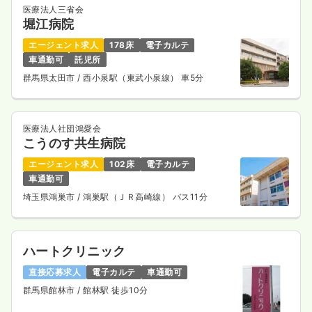
医療法人三省会
堀江病院
エージェント求人
178床
電子カルテ
車通勤可
託児所
群馬県太田市
/ 西小泉駅（東武小泉線） 車5分
医療法人社団鴻愛会
こうのす共生病院
エージェント求人
102床
電子カルテ
車通勤可
埼玉県鴻巣市
/ 鴻巣駅（ＪＲ高崎線） バス11分
ハートクリニック
直接応募求人
電子カルテ
車通勤可
群馬県館林市
/ 館林駅 徒歩10分