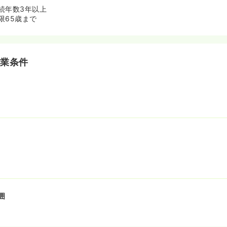
続年数3年以上
限65歳まで
就業条件
囲