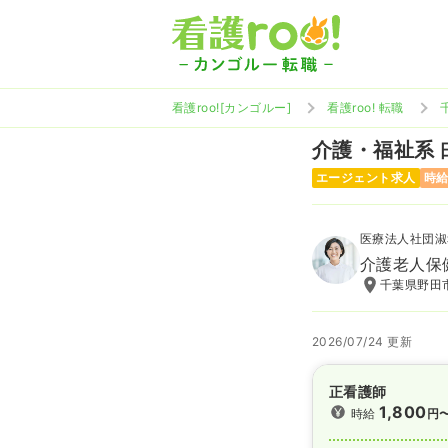
看護roo![カンゴルー]
看護roo! 転職
介護・福祉系
エージェント求人
時給
医療法人社団淑
介護老人保
千葉県野田市
2026/07/24 更新
正看護師
1,800
時給
円