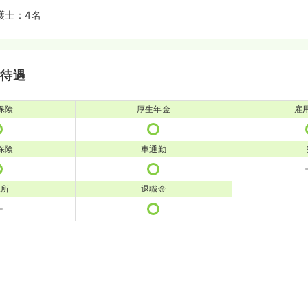
護士：4名
・待遇
保険
厚生年金
雇
保険
車通勤
児所
退職金