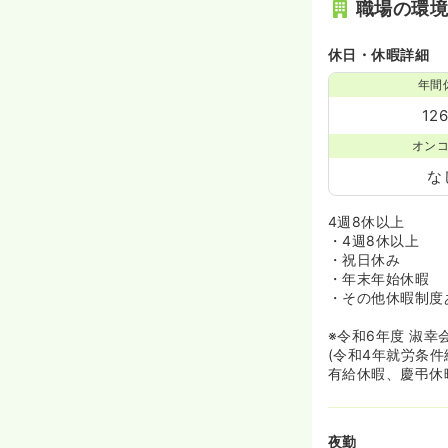
職場の環
休日・休暇詳細
年間
12
オン
な
4週8休以上
・4週8休以上
・祝日休み
・年末年始休暇
・その他休暇制度
※令和6年度 淑幸
(令和4年就労条件総
有給休暇、慶弔休
夜勤