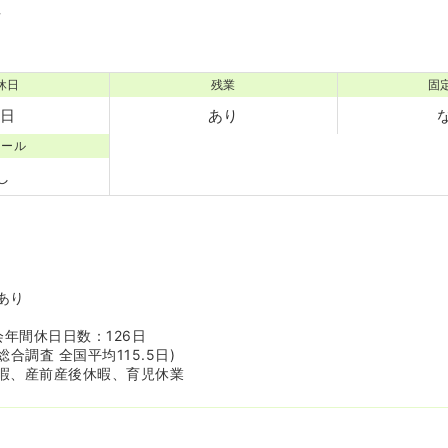
境
休日
残業
固
6日
あり
コール
し
あり
会年間休日日数：126日
合調査 全国平均115.5日)
暇、産前産後休暇、育児休業