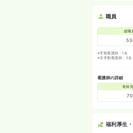
職員
総職
5
※常勤看護師：1名
※非常勤看護師：3名
看護師の詳細
有休
7
福利厚生