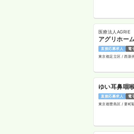
医療法人AGRIE
アグリホー
直接応募求人
電
東京都足立区
/ 西新
ゆい耳鼻咽
直接応募求人
電
東京都豊島区
/ 要町