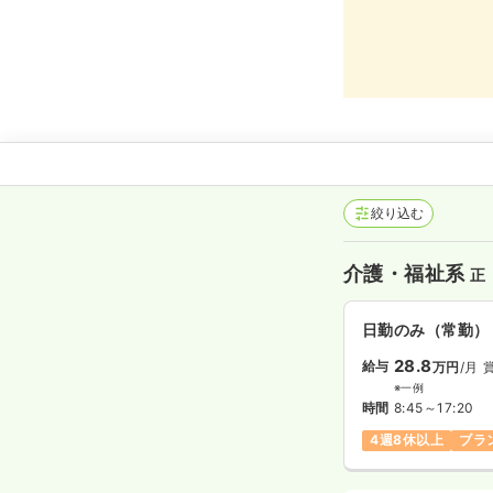
絞り込む
介護・福祉系
正
日勤のみ（常勤）
28.8
給与
万円
/月
※一例
時間
8:45～17:20
4週8休以上
ブラ