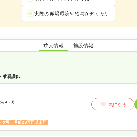
実際の職場環境や給与が知りたい
ハートランド川口明生苑
求人情報
施設情報
・准看護師
賞与4ヶ月
気になる
ンク可
月給28万円以上可