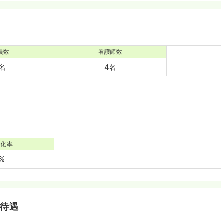
員数
看護師数
3名
4名
消化率
0%
・待遇