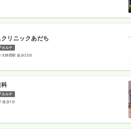
ムクリニックあだち
子カルテ
井大師西駅 徒歩22分
喉科
子カルテ
駅 徒歩1分