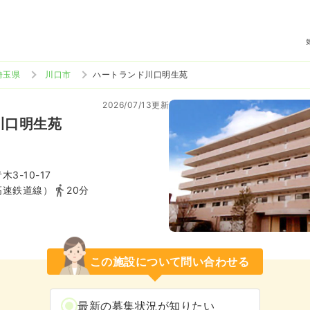
埼玉県
川口市
ハートランド川口明生苑
2026/07/13更新
川口明生苑
3-10-17
高速鉄道線）
20分
この施設について問い合わせる
最新の募集状況が知りたい