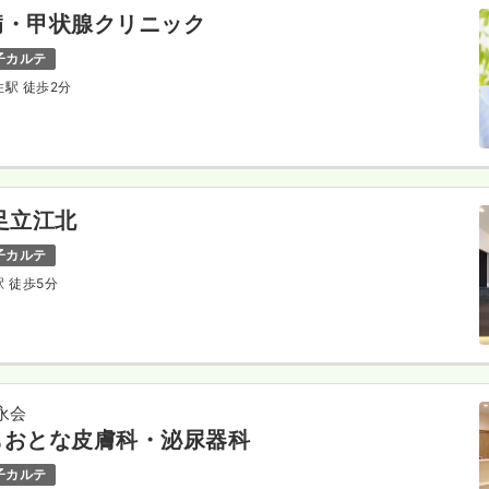
病・甲状腺クリニック
子カルテ
住駅 徒歩2分
足立江北
子カルテ
駅 徒歩5分
永会
もおとな皮膚科・泌尿器科
子カルテ