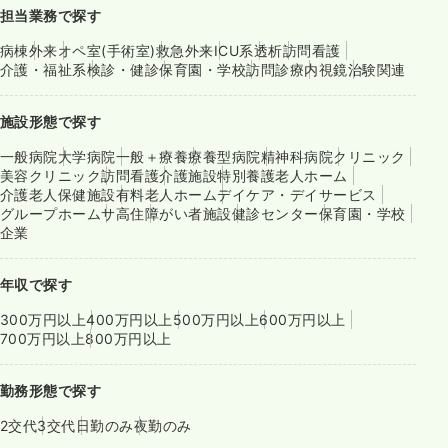
担当業務で探す
病棟
外来
オペ室(手術室)
救急外来
ICU系
透析
訪問看護
介護・福祉系
検診・健診
保育園・学校
訪問診療
内視鏡
治験関連
施設形態で探す
一般病院
大学病院
一般＋療養
療養型病院
精神科病院
クリニック
美容クリニック
訪問看護
介護施設
特別養護老人ホーム
介護老人保健施設
有料老人ホーム
デイケア・デイサービス
グループホーム
サ高住
障がい者施設
健診センター
保育園・学校
企業
年収で探す
300万円以上
400万円以上
500万円以上
600万円以上
700万円以上
800万円以上
勤務形態で探す
2交代
3交代
日勤のみ
夜勤のみ