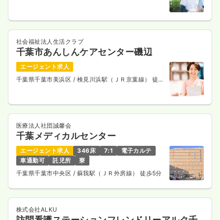
社会福祉法人生活クラブ
千葉市あんしんケアセンター磯辺
エージェント求人
千葉県千葉市美浜区
/ 検見川浜駅（ＪＲ京葉線） 徒歩
16分
医療法人社団誠馨会
千葉メディカルセンター
エージェント求人
346床
7:1
電子カルテ
車通勤可
託児所
寮
千葉県千葉市中央区
/ 蘇我駅（ＪＲ外房線） 徒歩5分
株式会社ALKU
訪問看護ステーションフレンドリーアルク千