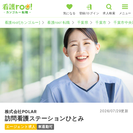
気になる
登録/ログイン
求人検索
メニュー
看護roo![カンゴルー]
看護roo! 転職
千葉県
千葉市
千葉市中央
2026/07/29更新
株式会社POLAR
訪問看護ステーションひとみ
エージェント求人
車通勤可