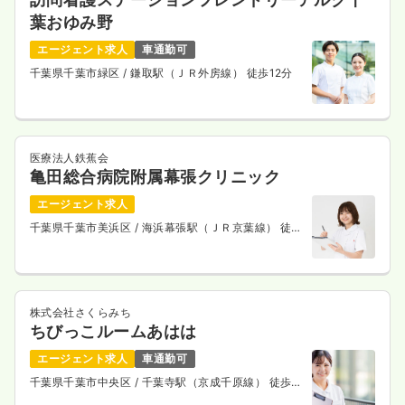
葉おゆみ野
エージェント求人
車通勤可
千葉県千葉市緑区
/ 鎌取駅（ＪＲ外房線） 徒歩12分
医療法人鉄蕉会
亀田総合病院附属幕張クリニック
エージェント求人
千葉県千葉市美浜区
/ 海浜幕張駅（ＪＲ京葉線） 徒歩
5分
株式会社さくらみち
ちびっこルームあはは
エージェント求人
車通勤可
千葉県千葉市中央区
/ 千葉寺駅（京成千原線） 徒歩7
分