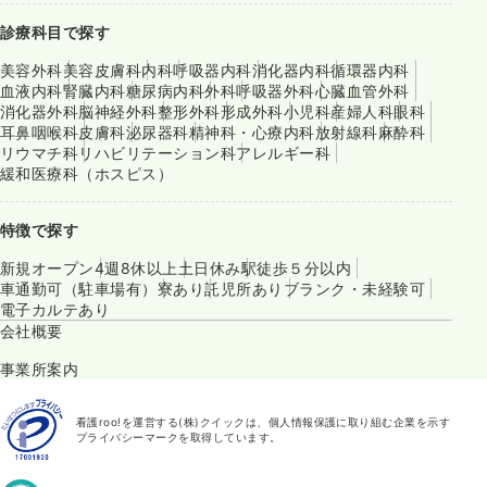
診療科目で探す
美容外科
美容皮膚科
内科
呼吸器内科
消化器内科
循環器内科
血液内科
腎臓内科
糖尿病内科
外科
呼吸器外科
心臓血管外科
消化器外科
脳神経外科
整形外科
形成外科
小児科
産婦人科
眼科
耳鼻咽喉科
皮膚科
泌尿器科
精神科・心療内科
放射線科
麻酔科
リウマチ科
リハビリテーション科
アレルギー科
緩和医療科（ホスピス）
特徴で探す
新規オープン
4週8休以上
土日休み
駅徒歩５分以内
車通勤可（駐車場有）
寮あり
託児所あり
ブランク・未経験可
電子カルテあり
会社概要
事業所案内
看護roo!を運営する(株)クイックは、個人情報保護に取り組む企業を示す
プライバシーマークを取得しています。