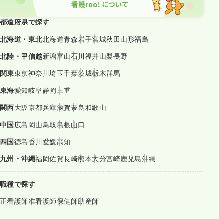
都道府県で探す
北海道・東北
北海道
青森
岩手
宮城
秋田
山形
福島
北陸・甲信越
新潟
富山
石川
福井
山梨
長野
関東
東京
神奈川
埼玉
千葉
茨城
栃木
群馬
東海
愛知
岐阜
静岡
三重
関西
大阪
京都
兵庫
滋賀
奈良
和歌山
中国
広島
岡山
鳥取
島根
山口
四国
徳島
香川
愛媛
高知
九州・沖縄
福岡
佐賀
長崎
熊本
大分
宮崎
鹿児島
沖縄
職種で探す
正看護師
准看護師
保健師
助産師