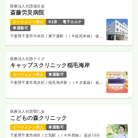
医療法人社団福生会
斎藤労災病院
エージェント求人
92床
電子カルテ
車通勤可
千葉県千葉市中央区
/ 東千葉駅（ＪＲ総武本線） 徒歩
15分
医療法人社団ナイズ
キャップスクリニック稲毛海岸
エージェント求人
車通勤可
千葉県千葉市美浜区
/ 稲毛海岸駅（ＪＲ京葉線） 徒歩
2分
医療法人社団賢仁会
こどもの森クリニック
エージェント求人
車通勤可
千葉県千葉市緑区
/ 土気駅（ＪＲ外房線） 徒歩13分