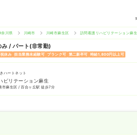
神奈川県
川崎市
川崎市麻生区
訪問看護リハビリテーション麻
み / パート(非常勤)
日祝休み
担当業務未経験可
ブランク可
第二新卒可
時給1,800円以上可
きハートネット
ハビリテーション麻生
市麻生区 / 百合ヶ丘駅 徒歩7分