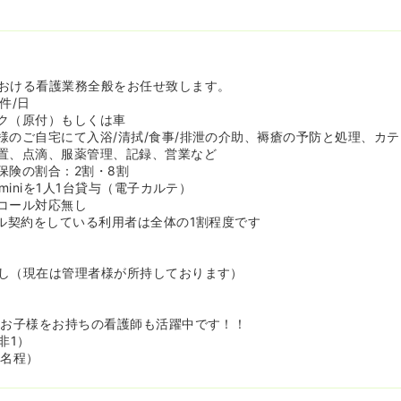
選択を全力で応援してくれる風土です。
に、こちらのサポートを受けて大学院進学をされた看護師のスタッフ
おける看護業務全般をお任せ致します。
件/日
ク（原付）もしくは車
様のご自宅にて入浴/清拭/食事/排泄の介助、褥瘡の予防と処理、カ
置、点滴、服薬管理、記録、営業など
保険の割合：2割・8割
miniを1人1台貸与（電子カルテ）
コール対応無し
ール契約をしている利用者は全体の1割程度です
し（現在は管理者様が所持しております）
なお子様をお持ちの看護師も活躍中です！！
非1）
6名程）