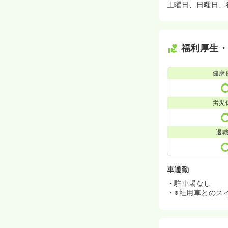
土曜日、日曜日、祝
福利厚生
健康
労災
退
車通勤
・駐車場なし
・※社用車とのス