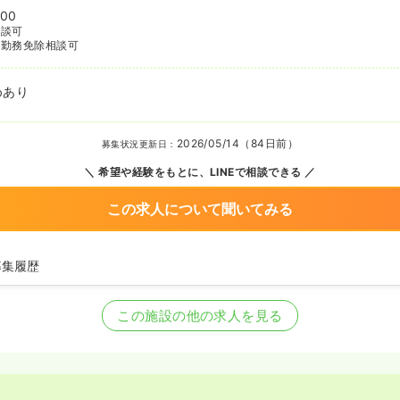
:00
相談可
番勤務免除相談可
めあり
2026/05/14（84日前）
募集状況更新日：
希望や経験をもとに、LINEで相談できる
この求人について聞いてみる
募集履歴
師の募集を開始
師の募集を休止
この施設の他の求人を見る
師の募集を開始
の募集を休止
師を募集中