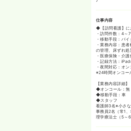
♪
目標に合わせた
◆過去には実際
す！
仕事内容
◆【訪問看護】に
・訪問件数：4～7
・移動手段：バイ
・業務内容：患者
の管理、床ずれ処
・医療保険・介護
・記録方法：iPad
・夜間対応：オン
※24時間オンコ
【業務内容詳細】
◆オンコール：無
◆移動手段：車
◆スタッフ
看護師3名※小さ
事務員2名（常1、
理学療法士（5～