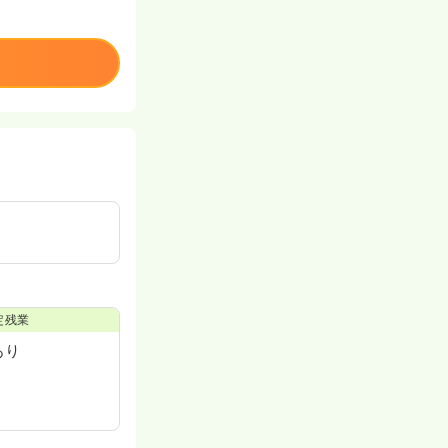
定残業
あり