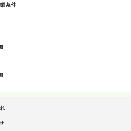
就業条件
囲
囲
流れ
せ