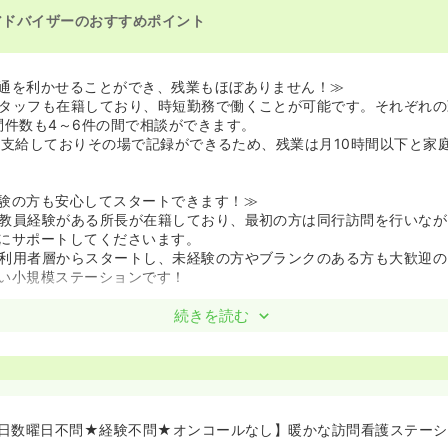
アドバイザーのおすすめポイント
通を利かせることができ、残業もほぼありません！≫
タッフも在籍しており、時短勤務で働くことが可能です。それぞれの
問件数も4～6件の間で相談ができます。
人1台支給しておりその場で記録ができるため、残業は月10時間以下と家
験の方も安心してスタートできます！≫
教員経験がある所長が在籍しており、最初の方は同行訪問を行いなが
にサポートしてくださいます。
利用者層からスタートし、未経験の方やブランクのある方も大歓迎の
い小規模ステーションです！
かり確保しながら、頑張りが給与に反映されます！≫
続きを読む
制で年間休日は120日以上と、プライベートの時間もしっかり確保で
100件以上から1件ごとにインセンティブが支給されるほか、住宅手
選択できるオンコール手当など各種手当が充実しています！
すキャリアデザインを全力で応援してくださいます！≫
日数曜日不問★経験不問★オンコールなし】暖かな訪問看護ステーシ
でなく、管理職への道や大学院進学、結婚・出産を経ての働き方など