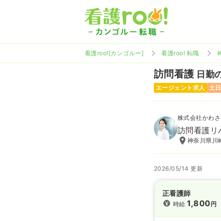
看護roo![カンゴルー]
看護roo! 転職
訪問看護
日勤の
エージェント求人
土
株式会社かわさ
訪問看護リ
神奈川県川崎
2026/05/14 更新
正看護師
1,800
時給
円