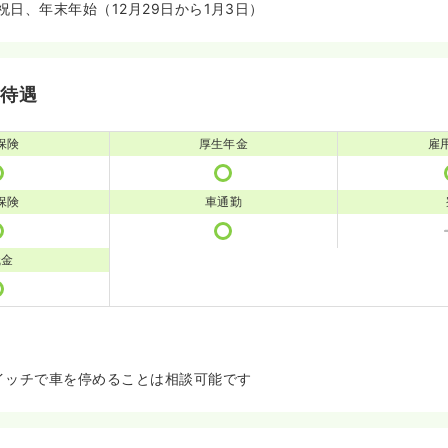
日、年末年始（12月29日から1月3日）
・待遇
保険
厚生年金
雇
保険
車通勤
職金
イッチで車を停めることは相談可能です