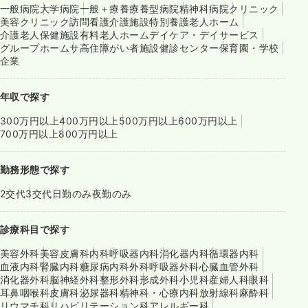
一般病院
大学病院
一般＋療養
療養型病院
精神科病院
クリニック
美容クリニック
訪問看護
介護施設
特別養護老人ホーム
介護老人保健施設
有料老人ホーム
デイケア・デイサービス
グループホーム
サ高住
障がい者施設
健診センター
保育園・学校
企業
年収で探す
300万円以上
400万円以上
500万円以上
600万円以上
700万円以上
800万円以上
勤務形態で探す
2交代
3交代
日勤のみ
夜勤のみ
診療科目で探す
美容外科
美容皮膚科
内科
呼吸器内科
消化器内科
循環器内科
血液内科
腎臓内科
糖尿病内科
外科
呼吸器外科
心臓血管外科
消化器外科
脳神経外科
整形外科
形成外科
小児科
産婦人科
眼科
耳鼻咽喉科
皮膚科
泌尿器科
精神科・心療内科
放射線科
麻酔科
リウマチ科
リハビリテーション科
アレルギー科