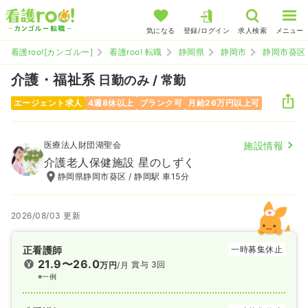
気になる
登録/ログイン
求人検索
メニュー
看護roo![カンゴルー]
看護roo! 転職
静岡県
静岡市
静岡市葵区
介護・福祉系
日勤のみ / 常勤
エージェント求人
4週8休以上
ブランク可
月給26万円以上可
医療法人財団湖聖会
施設情報
介護老人保健施設 星のしずく
静岡県静岡市葵区 / 静岡駅 車15分
2026/08/03 更新
正看護師
一時募集休止
21.9〜26.0
賞与 3回
万円
/月
※一例