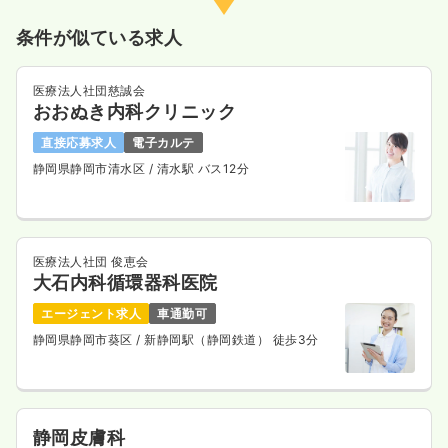
条件が似ている求人
医療法人社団慈誠会
おおぬき内科クリニック
直接応募求人
電子カルテ
静岡県静岡市清水区
/ 清水駅 バス12分
医療法人社団 俊恵会
大石内科循環器科医院
エージェント求人
車通勤可
静岡県静岡市葵区
/ 新静岡駅（静岡鉄道） 徒歩3分
静岡皮膚科