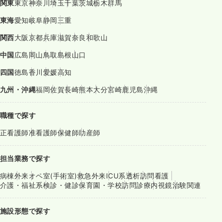
関東
東京
神奈川
埼玉
千葉
茨城
栃木
群馬
東海
愛知
岐阜
静岡
三重
関西
大阪
京都
兵庫
滋賀
奈良
和歌山
中国
広島
岡山
鳥取
島根
山口
四国
徳島
香川
愛媛
高知
九州・沖縄
福岡
佐賀
長崎
熊本
大分
宮崎
鹿児島
沖縄
職種で探す
正看護師
准看護師
保健師
助産師
担当業務で探す
病棟
外来
オペ室(手術室)
救急外来
ICU系
透析
訪問看護
介護・福祉系
検診・健診
保育園・学校
訪問診療
内視鏡
治験関連
施設形態で探す