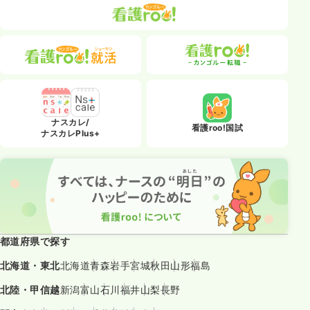
ナスカレ/
看護roo!国試
ナスカレPlus+
都道府県で探す
北海道・東北
北海道
青森
岩手
宮城
秋田
山形
福島
北陸・甲信越
新潟
富山
石川
福井
山梨
長野