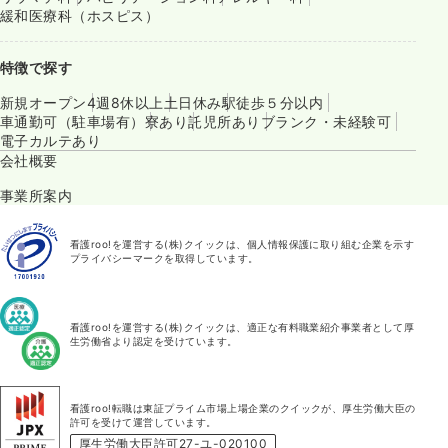
緩和医療科（ホスピス）
特徴で探す
新規オープン
4週8休以上
土日休み
駅徒歩５分以内
車通勤可（駐車場有）
寮あり
託児所あり
ブランク・未経験可
電子カルテあり
会社概要
事業所案内
看護roo!を運営する(株)クイックは、個人情報保護に取り組む企業を示す
プライバシーマークを取得しています。
看護roo!を運営する(株)クイックは、適正な有料職業紹介事業者として厚
生労働省より認定を受けています。
看護roo!転職は東証プライム市場上場企業のクイックが、厚生労働大臣の
許可を受けて運営しています。
厚生労働大臣許可27-ユ-020100