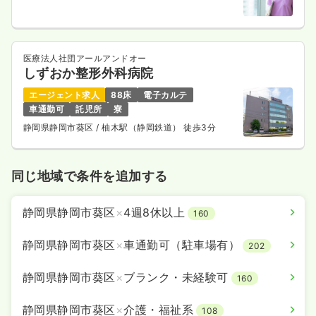
医療法人社団アールアンドオー
しずおか整形外科病院
エージェント求人
88床
電子カルテ
車通勤可
託児所
寮
静岡県静岡市葵区
/ 柚木駅（静岡鉄道） 徒歩3分
同じ地域で条件を追加する
静岡県静岡市葵区
×
4週8休以上
160
静岡県静岡市葵区
×
車通勤可（駐車場有）
202
静岡県静岡市葵区
×
ブランク・未経験可
160
静岡県静岡市葵区
×
介護・福祉系
108