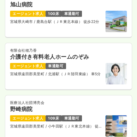
旭山病院
エージェント求人
100床
車通勤可
宮城県大崎市
/ 鹿島台駅（ＪＲ東北本線） 徒歩22分
有限会社穂乃香
介護付き有料老人ホームのぞみ
エージェント求人
車通勤可
宮城県遠田郡美里町
/ 北浦駅（ＪＲ陸羽東線） 車5分
医療法人社団博亮会
野崎病院
エージェント求人
109床
車通勤可
宮城県遠田郡美里町
/ 小牛田駅（ＪＲ東北本線） 徒歩
4分