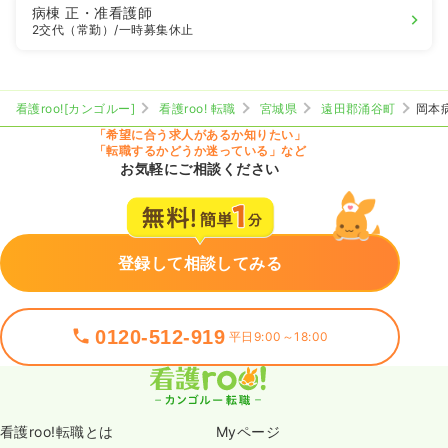
病棟
正・准看護師
2交代（常勤）
/一時募集休止
看護roo![カンゴルー]
看護roo! 転職
宮城県
遠田郡涌谷町
岡本
「希望に合う求人があるか知りたい」
「転職するかどうか迷っている」など
お気軽にご相談ください
登録して相談してみる
0120-512-919
平日9:00～18:00
看護roo!転職とは
Myページ