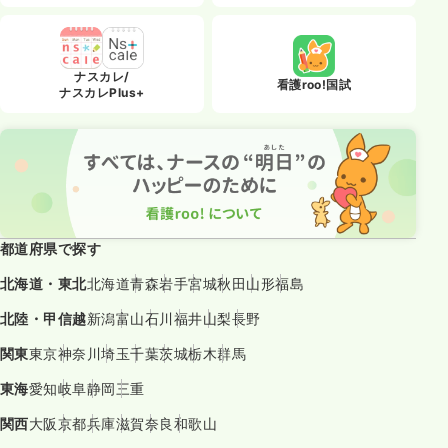
ナスカレ/
看護roo!国試
ナスカレPlus+
都道府県で探す
北海道・東北
北海道
青森
岩手
宮城
秋田
山形
福島
北陸・甲信越
新潟
富山
石川
福井
山梨
長野
関東
東京
神奈川
埼玉
千葉
茨城
栃木
群馬
東海
愛知
岐阜
静岡
三重
関西
大阪
京都
兵庫
滋賀
奈良
和歌山