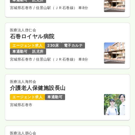
宮城県石巻市
/ 佳景山駅（ＪＲ石巻線） 車8分
医療法人啓仁会
石巻ロイヤル病院
エージェント求人
230床
電子カルテ
車通勤可
託児所
宮城県石巻市
/ 佳景山駅（ＪＲ石巻線） 車8分
医療法人海邦会
介護老人保健施設長山
エージェント求人
車通勤可
宮城県石巻市
医療法人朋心会