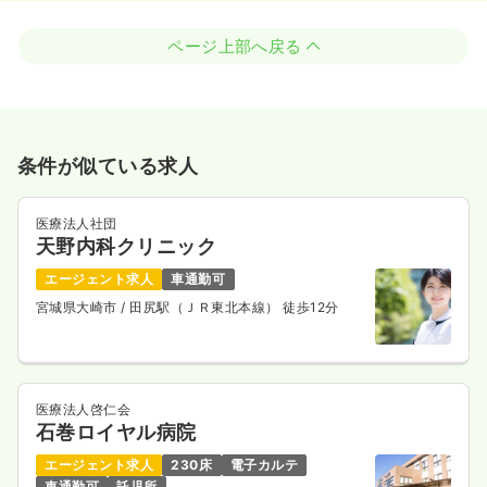
ページ上部へ戻る
条件が似ている求人
医療法人社団
天野内科クリニック
エージェント求人
車通勤可
宮城県大崎市
/ 田尻駅（ＪＲ東北本線） 徒歩12分
医療法人啓仁会
石巻ロイヤル病院
エージェント求人
230床
電子カルテ
車通勤可
託児所