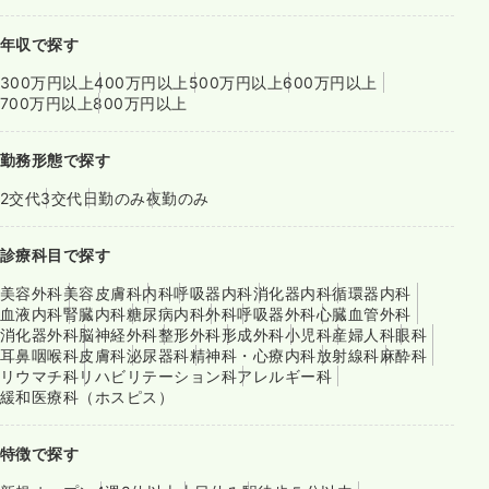
年収で探す
300万円以上
400万円以上
500万円以上
600万円以上
700万円以上
800万円以上
勤務形態で探す
2交代
3交代
日勤のみ
夜勤のみ
診療科目で探す
美容外科
美容皮膚科
内科
呼吸器内科
消化器内科
循環器内科
血液内科
腎臓内科
糖尿病内科
外科
呼吸器外科
心臓血管外科
消化器外科
脳神経外科
整形外科
形成外科
小児科
産婦人科
眼科
耳鼻咽喉科
皮膚科
泌尿器科
精神科・心療内科
放射線科
麻酔科
リウマチ科
リハビリテーション科
アレルギー科
緩和医療科（ホスピス）
特徴で探す