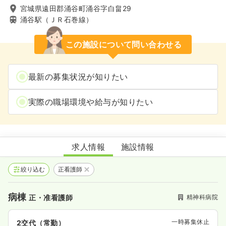
宮城県遠田郡涌谷町涌谷字白畠29
涌谷駅（ＪＲ石巻線）
この施設について問い合わせる
最新の募集状況が知りたい
実際の職場環境や給与が知りたい
岡本病院
求人情報
施設情報
絞り込む
正看護師
病棟
精神科病院
正・准看護師
一時募集休止
2交代（常勤）