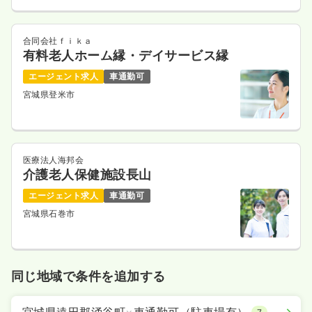
合同会社ｆｉｋａ
有料老人ホーム縁・デイサービス縁
エージェント求人
車通勤可
宮城県登米市
医療法人海邦会
介護老人保健施設長山
エージェント求人
車通勤可
宮城県石巻市
同じ地域で条件を追加する
宮城県遠田郡涌谷町
×
車通勤可（駐車場有）