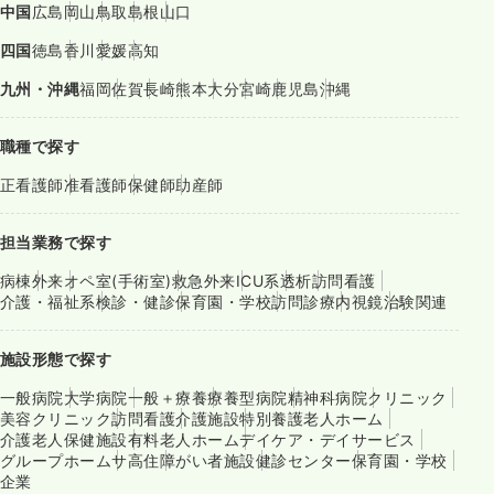
中国
広島
岡山
鳥取
島根
山口
四国
徳島
香川
愛媛
高知
九州・沖縄
福岡
佐賀
長崎
熊本
大分
宮崎
鹿児島
沖縄
職種で探す
正看護師
准看護師
保健師
助産師
担当業務で探す
病棟
外来
オペ室(手術室)
救急外来
ICU系
透析
訪問看護
介護・福祉系
検診・健診
保育園・学校
訪問診療
内視鏡
治験関連
施設形態で探す
一般病院
大学病院
一般＋療養
療養型病院
精神科病院
クリニック
美容クリニック
訪問看護
介護施設
特別養護老人ホーム
介護老人保健施設
有料老人ホーム
デイケア・デイサービス
グループホーム
サ高住
障がい者施設
健診センター
保育園・学校
企業