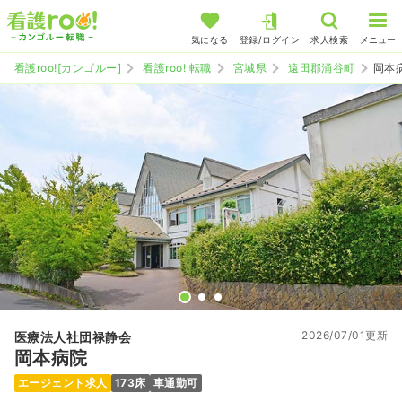
気になる
登録/ログイン
求人検索
メニュー
看護roo![カンゴルー]
看護roo! 転職
宮城県
遠田郡涌谷町
岡本
2026/07/01更新
医療法人社団禄静会
岡本病院
エージェント求人
173床
車通勤可