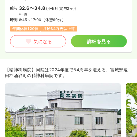
32.6〜34.8
給与
万円
/月
賞与2ヶ月
※一例
時間
8:45～17:00
（休憩60分）
年間休日120日
月給34万円以上可
気になる
詳細を見る
【精神科病院】同院は2024年度で54周年を迎える、宮城県遠
田郡涌谷町の精神科病院です。