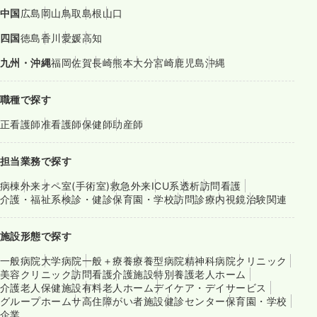
中国
広島
岡山
鳥取
島根
山口
四国
徳島
香川
愛媛
高知
九州・沖縄
福岡
佐賀
長崎
熊本
大分
宮崎
鹿児島
沖縄
職種で探す
正看護師
准看護師
保健師
助産師
担当業務で探す
病棟
外来
オペ室(手術室)
救急外来
ICU系
透析
訪問看護
介護・福祉系
検診・健診
保育園・学校
訪問診療
内視鏡
治験関連
施設形態で探す
一般病院
大学病院
一般＋療養
療養型病院
精神科病院
クリニック
美容クリニック
訪問看護
介護施設
特別養護老人ホーム
介護老人保健施設
有料老人ホーム
デイケア・デイサービス
グループホーム
サ高住
障がい者施設
健診センター
保育園・学校
企業