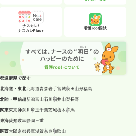
ナスカレ/
看護roo!国試
ナスカレPlus+
都道府県で探す
北海道・東北
北海道
青森
岩手
宮城
秋田
山形
福島
北陸・甲信越
新潟
富山
石川
福井
山梨
長野
関東
東京
神奈川
埼玉
千葉
茨城
栃木
群馬
東海
愛知
岐阜
静岡
三重
関西
大阪
京都
兵庫
滋賀
奈良
和歌山