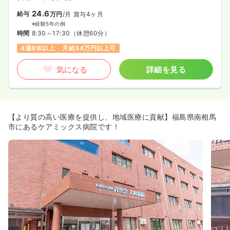
24.6
給与
万円
/月
賞与4ヶ月
※経験5年の例
時間
8:30～17:30
（休憩60分）
4週8休以上
月給34万円以上可
気になる
詳細を見る
【より質の高い医療を提供し、地域医療に貢献】福島県南相馬
市にあるケアミックス病院です！