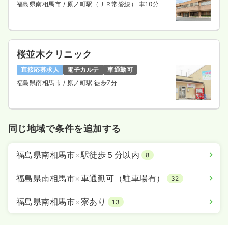
福島県南相馬市
/ 原ノ町駅（ＪＲ常磐線） 車10分
桜並木クリニック
直接応募求人
電子カルテ
車通勤可
福島県南相馬市
/ 原ノ町駅 徒歩7分
同じ地域で条件を追加する
福島県南相馬市
×
駅徒歩５分以内
8
福島県南相馬市
×
車通勤可（駐車場有）
32
福島県南相馬市
×
寮あり
13