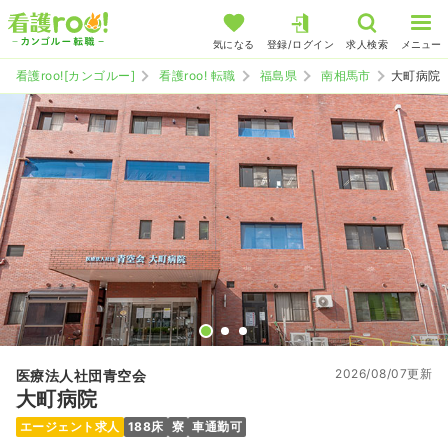
気になる
登録/ログイン
求人検索
メニュー
看護roo![カンゴルー]
看護roo! 転職
福島県
南相馬市
大町病院
2026/08/07更新
医療法人社団青空会
大町病院
エージェント求人
188床
寮
車通勤可