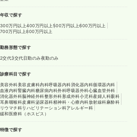
年収で探す
300万円以上
400万円以上
500万円以上
600万円以上
700万円以上
800万円以上
勤務形態で探す
2交代
3交代
日勤のみ
夜勤のみ
診療科目で探す
美容外科
美容皮膚科
内科
呼吸器内科
消化器内科
循環器内科
血液内科
腎臓内科
糖尿病内科
外科
呼吸器外科
心臓血管外科
消化器外科
脳神経外科
整形外科
形成外科
小児科
産婦人科
眼科
耳鼻咽喉科
皮膚科
泌尿器科
精神科・心療内科
放射線科
麻酔科
リウマチ科
リハビリテーション科
アレルギー科
緩和医療科（ホスピス）
特徴で探す