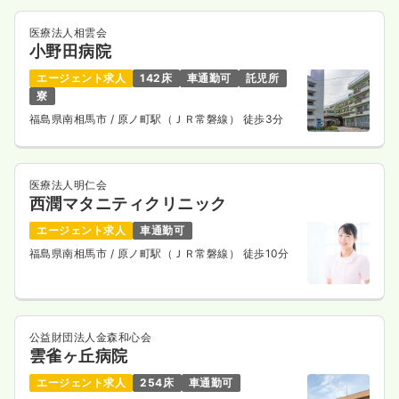
医療法人相雲会
小野田病院
エージェント求人
142床
車通勤可
託児所
寮
福島県南相馬市
/ 原ノ町駅（ＪＲ常磐線） 徒歩3分
医療法人明仁会
西潤マタニティクリニック
エージェント求人
車通勤可
福島県南相馬市
/ 原ノ町駅（ＪＲ常磐線） 徒歩10分
公益財団法人金森和心会
雲雀ヶ丘病院
エージェント求人
254床
車通勤可