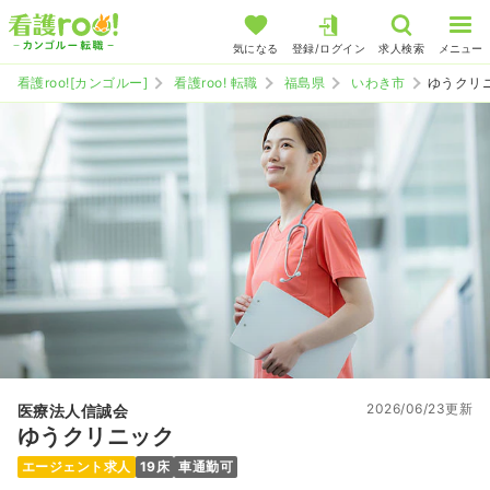
気になる
登録/ログイン
求人検索
メニュー
看護roo![カンゴルー]
看護roo! 転職
福島県
いわき市
ゆうクリ
2026/06/23更新
医療法人信誠会
ゆうクリニック
エージェント求人
19床
車通勤可