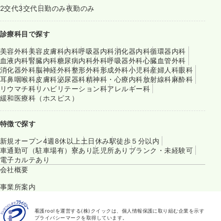
2交代
3交代
日勤のみ
夜勤のみ
診療科目で探す
美容外科
美容皮膚科
内科
呼吸器内科
消化器内科
循環器内科
血液内科
腎臓内科
糖尿病内科
外科
呼吸器外科
心臓血管外科
消化器外科
脳神経外科
整形外科
形成外科
小児科
産婦人科
眼科
耳鼻咽喉科
皮膚科
泌尿器科
精神科・心療内科
放射線科
麻酔科
リウマチ科
リハビリテーション科
アレルギー科
緩和医療科（ホスピス）
特徴で探す
新規オープン
4週8休以上
土日休み
駅徒歩５分以内
車通勤可（駐車場有）
寮あり
託児所あり
ブランク・未経験可
電子カルテあり
会社概要
事業所案内
看護roo!を運営する(株)クイックは、個人情報保護に取り組む企業を示す
プライバシーマークを取得しています。