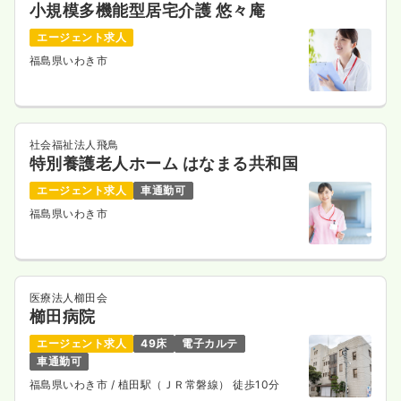
小規模多機能型居宅介護 悠々庵
エージェント求人
福島県いわき市
社会福祉法人飛鳥
特別養護老人ホーム はなまる共和国
エージェント求人
車通勤可
福島県いわき市
医療法人櫛田会
櫛田病院
エージェント求人
49床
電子カルテ
車通勤可
福島県いわき市
/ 植田駅（ＪＲ常磐線） 徒歩10分