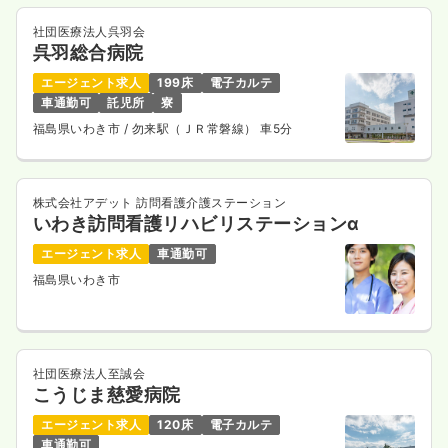
社団医療法人呉羽会
呉羽総合病院
エージェント求人
199床
電子カルテ
車通勤可
託児所
寮
福島県いわき市
/ 勿来駅（ＪＲ常磐線） 車5分
株式会社アデット 訪問看護介護ステーション
いわき訪問看護リハビリステーションα
エージェント求人
車通勤可
福島県いわき市
社団医療法人至誠会
こうじま慈愛病院
エージェント求人
120床
電子カルテ
車通勤可