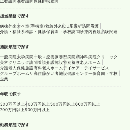
正看護師
准看護師
保健師
助産師
担当業務で探す
病棟
外来
オペ室(手術室)
救急外来
ICU系
透析
訪問看護
介護・福祉系
検診・健診
保育園・学校
訪問診療
内視鏡
治験関連
施設形態で探す
一般病院
大学病院
一般＋療養
療養型病院
精神科病院
クリニック
美容クリニック
訪問看護
介護施設
特別養護老人ホーム
介護老人保健施設
有料老人ホーム
デイケア・デイサービス
グループホーム
サ高住
障がい者施設
健診センター
保育園・学校
企業
年収で探す
300万円以上
400万円以上
500万円以上
600万円以上
700万円以上
800万円以上
勤務形態で探す