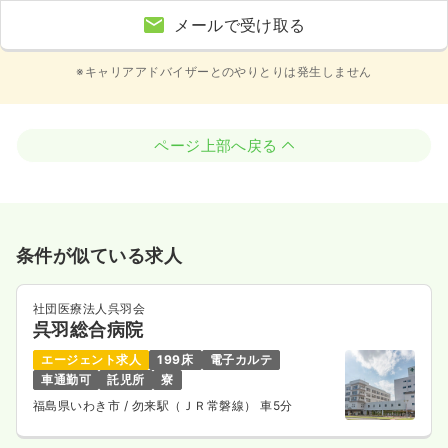
メールで受け取る
※キャリアアドバイザーとのやりとりは発生しません
ページ上部へ戻る
条件が似ている求人
社団医療法人呉羽会
呉羽総合病院
エージェント求人
199床
電子カルテ
車通勤可
託児所
寮
福島県いわき市
/ 勿来駅（ＪＲ常磐線） 車5分