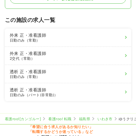
この施設の求人一覧
外来
正・准看護師
日勤のみ（常勤）
外来
正・准看護師
2交代（常勤）
透析
正・准看護師
日勤のみ（常勤）
透析
正・准看護師
日勤のみ（パート(非常勤)）
看護roo![カンゴルー]
看護roo! 転職
福島県
いわき市
ゆうクリ
「希望に合う求人があるか知りたい」
「転職するかどうか迷っている」など