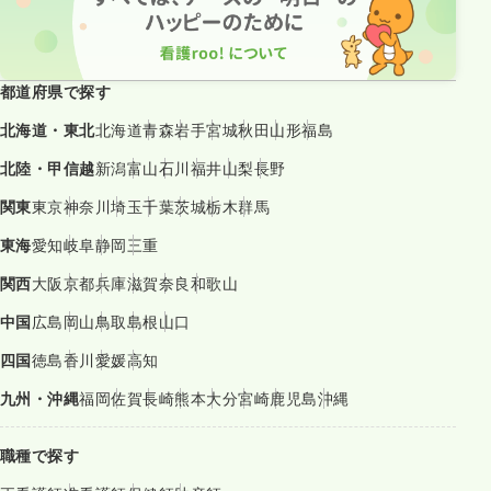
都道府県で探す
北海道・東北
北海道
青森
岩手
宮城
秋田
山形
福島
北陸・甲信越
新潟
富山
石川
福井
山梨
長野
関東
東京
神奈川
埼玉
千葉
茨城
栃木
群馬
東海
愛知
岐阜
静岡
三重
関西
大阪
京都
兵庫
滋賀
奈良
和歌山
中国
広島
岡山
鳥取
島根
山口
四国
徳島
香川
愛媛
高知
九州・沖縄
福岡
佐賀
長崎
熊本
大分
宮崎
鹿児島
沖縄
職種で探す