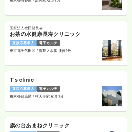
東京都渋谷区
/ 広尾駅 徒歩2分
その他
一般病院
正看護師
医療法人社団健長会
一時募集休止
日勤のみ（パート）
お茶の水健康長寿クリニック
給与
お問い合わせください
直接応募求人
電子カルテ
時間
8:20～17:05
東京都千代田区
/ 御茶ノ水駅 徒歩1分
気になる
詳細を見る
T's clinic
直接応募求人
電子カルテ
東京都目黒区
/ 祐天寺駅 徒歩1分
旗の台あまねクリニック