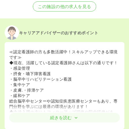
この施設の他の求人を見る
キャリアアドバイザーのおすすめポイント
≪認定看護師の方も多数活躍中！スキルアップできる環境
です≫
◆現在、活躍している認定看護師さんは以下の通りです！
・感染管理
・摂食・嚥下障害看護
・脳卒中リハビリテーション看護
・集中ケア
・皮膚.・排泄ケア
・緩和ケア
総合脳卒中センターや認知症疾患医療センターもあり、専
門分野を学ぶには最適の環境があります！
◆中途入職の方にもフィローアップ研修や院内研修があ
り、安心です！全職員との交流会も年に2回（納涼会・忘
続きを読む
年会）が開催され、交流の場も多く楽しい現場です。