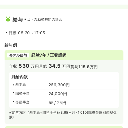
給与
※以下の勤務時間の場合
日勤
08:20～17:05
給与例
経験7年 / 正看護師
モデル給与
530
34.5
年収
万円
月給
万円
賞与
115.8
万円
月給内訳
基本給
266,300円
職務手当
24,000円
専従手当
55,125円
※賞与内訳（基本給+職務手当)×3.95ヶ月×1.010(職務等級別調整係
数)