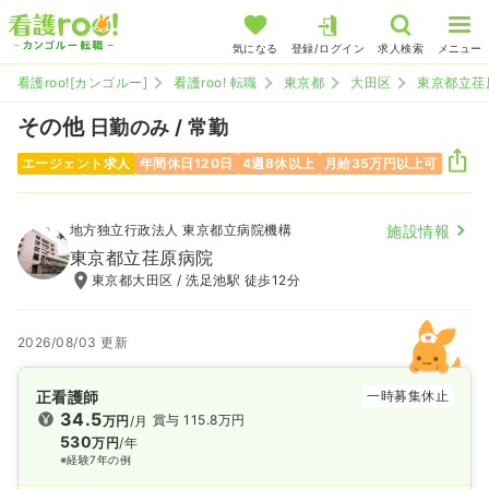
気になる
登録/ログイン
求人検索
メニュー
看護roo![カンゴルー]
看護roo! 転職
東京都
大田区
東京都立荏
その他
日勤のみ / 常勤
エージェント求人
年間休日120日
4週8休以上
月給35万円以上可
地方独立行政法人 東京都立病院機構
施設情報
東京都立荏原病院
東京都大田区 / 洗足池駅 徒歩12分
2026/08/03 更新
正看護師
一時募集休止
34.5
賞与 115.8万円
万円
/月
530
万円
/年
※経験7年の例