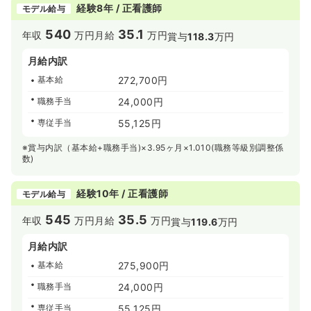
経験8年 / 正看護師
モデル給与
540
35.1
年収
万円
月給
万円
賞与
118.3
万円
月給内訳
基本給
272,700円
職務手当
24,000円
専従手当
55,125円
※賞与内訳（基本給+職務手当)×3.95ヶ月×1.010(職務等級別調整係
数)
経験10年 / 正看護師
モデル給与
545
35.5
年収
万円
月給
万円
賞与
119.6
万円
月給内訳
基本給
275,900円
職務手当
24,000円
専従手当
55,125円