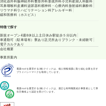
消化器外科
脳神経外科
整形外科
形成外科
小児科
産婦人科
眼科
耳鼻咽喉科
皮膚科
泌尿器科
精神科・心療内科
放射線科
麻酔科
リウマチ科
リハビリテーション科
アレルギー科
緩和医療科（ホスピス）
特徴で探す
新規オープン
4週8休以上
土日休み
駅徒歩５分以内
車通勤可（駐車場有）
寮あり
託児所あり
ブランク・未経験可
電子カルテあり
会社概要
事業所案内
看護roo!を運営する(株)クイックは、個人情報保護に取り組む企業を示す
プライバシーマークを取得しています。
看護roo!を運営する(株)クイックは、適正な有料職業紹介事業者として厚
生労働省より認定を受けています。