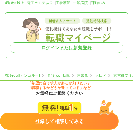
4週8休以上
電子カルテあり
正看護師
一般病院
日勤のみ
ログインまたは新規登録
看護roo![カンゴルー]
看護roo! 転職
東京都
大田区
東京都立荏
「希望に合う求人があるか知りたい」
「転職するかどうか迷っている」など
お気軽にご相談ください
登録して相談してみる