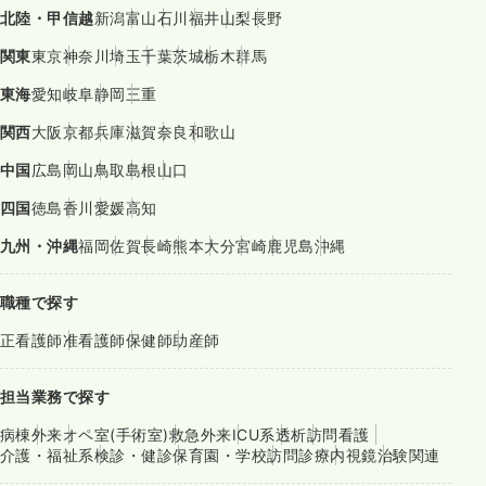
北陸・甲信越
新潟
富山
石川
福井
山梨
長野
関東
東京
神奈川
埼玉
千葉
茨城
栃木
群馬
東海
愛知
岐阜
静岡
三重
関西
大阪
京都
兵庫
滋賀
奈良
和歌山
中国
広島
岡山
鳥取
島根
山口
四国
徳島
香川
愛媛
高知
九州・沖縄
福岡
佐賀
長崎
熊本
大分
宮崎
鹿児島
沖縄
職種で探す
正看護師
准看護師
保健師
助産師
担当業務で探す
病棟
外来
オペ室(手術室)
救急外来
ICU系
透析
訪問看護
介護・福祉系
検診・健診
保育園・学校
訪問診療
内視鏡
治験関連