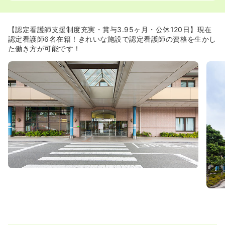
≪年間休日120日！長期休みも取得可能です！≫
◆お休みの日数は充実しております！夏休みには1週間程
度お休みを取られており旅行などにもいけます！勤務と休
【認定看護師支援制度充実・賞与3.95ヶ月・公休120日】現在
日のメリハリのある働き方が可能です。
認定看護師6名在籍！きれいな施設で認定看護師の資格を生かし
◆入職日当日から有給が使えます！
た働き方が可能です！
≪お子様お持ちの方も活躍中！≫
◆お子様が1歳3ヶ月になるまで減給なしの時短勤務が可能
です！
◆小学校に入るまでは120分の時短勤務が認められていま
す！子育てとお仕事の両立を推進しています。
≪公的なグループ病院です≫
◆東京都と東京都医師会及び東京都歯科医師会が共同出資
者となっている組織の病院です。経営は非常に安定してお
り、福利厚生はしっかりとしています！
◆東京都保健医療公社は東京都内に5つの病院をもってお
り、その中でも最も病床数の大きな施設が荏原病院です！