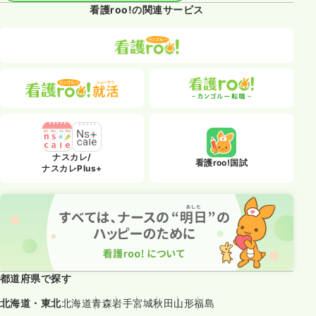
看護roo!の関連サービス
ナスカレ/
看護roo!国試
ナスカレPlus+
都道府県で探す
北海道・東北
北海道
青森
岩手
宮城
秋田
山形
福島