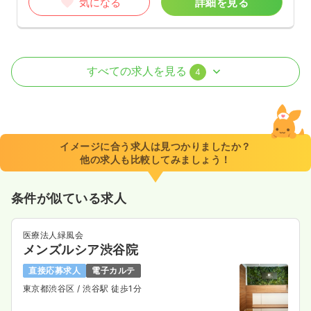
気になる
詳細を見る
病棟
一般病院
助産師
すべての求人を見る
4
一時募集休止
2交代（常勤）
32.7
給与
万円
/月
賞与115.8万円
※経験7年の例
イメージに合う求人は見つかりましたか？
時間
8:20～17:05
他の求人も比較してみましょう！
年間休日120日
月給33万円以上可
条件が似ている求人
気になる
詳細を見る
医療法人緑風会
メンズルシア渋谷院
ICU系
一般病院
正看護師
直接応募求人
電子カルテ
東京都渋谷区
/ 渋谷駅 徒歩1分
一時募集休止
2交代（常勤）