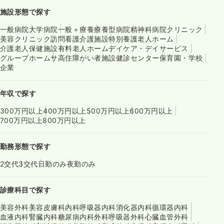
施設形態で探す
一般病院
大学病院
一般＋療養
療養型病院
精神科病院
クリニック
美容クリニック
訪問看護
介護施設
特別養護老人ホーム
介護老人保健施設
有料老人ホーム
デイケア・デイサービス
グループホーム
サ高住
障がい者施設
健診センター
保育園・学校
企業
年収で探す
300万円以上
400万円以上
500万円以上
600万円以上
700万円以上
800万円以上
勤務形態で探す
2交代
3交代
日勤のみ
夜勤のみ
診療科目で探す
美容外科
美容皮膚科
内科
呼吸器内科
消化器内科
循環器内科
血液内科
腎臓内科
糖尿病内科
外科
呼吸器外科
心臓血管外科