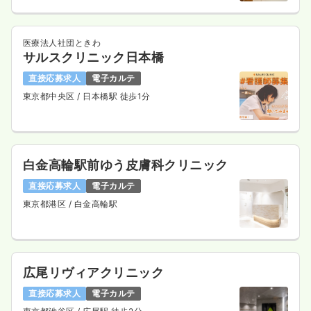
33.7
給与
万円
/月
賞与119.6万円
※経験10年の例
時間
8:20～17:05
医療法人社団ときわ
サルスクリニック日本橋
年間休日120日
4週8休以上
月給33万円以上可
直接応募求人
電子カルテ
気になる
詳細を見る
東京都中央区
/ 日本橋駅 徒歩1分
オペ室(手術室)
一般病院
正看護師
白金高輪駅前ゆう皮膚科クリニック
一時募集休止
3交代（常勤）
直接応募求人
電子カルテ
東京都港区
/ 白金高輪駅
33.7
給与
万円
/月
賞与119.6万円
※経験10年の例
時間
8:20～17:05
年間休日120日
4週8休以上
月給33万円以上可
広尾リヴィアクリニック
気になる
詳細を見る
直接応募求人
電子カルテ