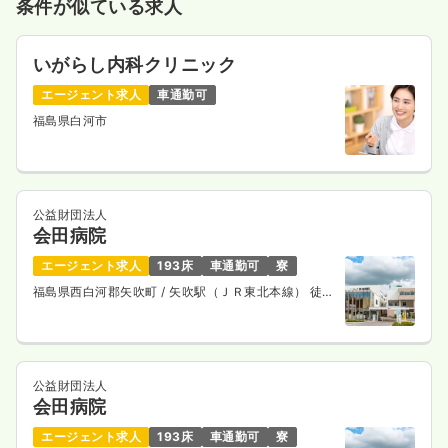
条件が似ている求人
いがらし内科クリニック
エージェント求人
車通勤可
福島県白河市
公益財団法人
会田病院
エージェント求人
193床
車通勤可
寮
福島県西白河郡矢吹町
/ 矢吹駅（ＪＲ東北本線） 徒歩
8分
公益財団法人
会田病院
エージェント求人
193床
車通勤可
寮