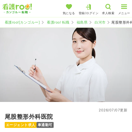
気になる
登録/ログイン
求人検索
メニュー
看護roo![カンゴルー]
看護roo! 転職
福島県
白河市
尾股整形外
2026/07/07更新
尾股整形外科医院
エージェント求人
車通勤可