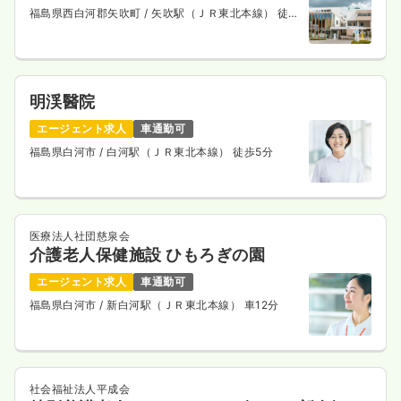
福島県西白河郡矢吹町
/ 矢吹駅（ＪＲ東北本線） 徒歩
8分
明渓醫院
エージェント求人
車通勤可
福島県白河市
/ 白河駅（ＪＲ東北本線） 徒歩5分
医療法人社団慈泉会
介護老人保健施設 ひもろぎの園
エージェント求人
車通勤可
福島県白河市
/ 新白河駅（ＪＲ東北本線） 車12分
社会福祉法人平成会