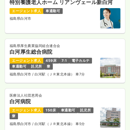
特別養護老人ホーム リアンヴェール新白河
エージェント求人
車通勤可
福島県白河市
福島県厚生農業協同組合連合会
白河厚生総合病院
エージェント求人
459床
7:1
電子カルテ
車通勤可
託児所
寮
福島県白河市
/ 白河駅（ＪＲ東北本線） 車7分
医療法人社団恵周会
白河病院
エージェント求人
150床
車通勤可
託児所
寮
福島県白河市
/ 白河駅（ＪＲ東北本線） 車5分