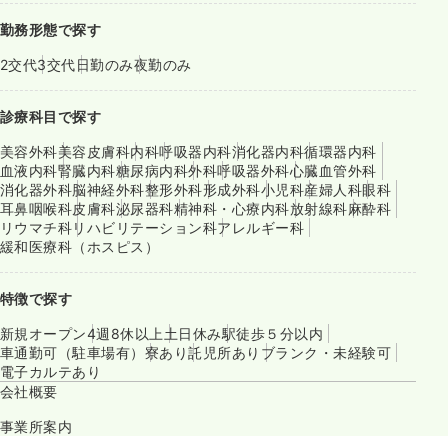
勤務形態で探す
2交代
3交代
日勤のみ
夜勤のみ
診療科目で探す
美容外科
美容皮膚科
内科
呼吸器内科
消化器内科
循環器内科
血液内科
腎臓内科
糖尿病内科
外科
呼吸器外科
心臓血管外科
消化器外科
脳神経外科
整形外科
形成外科
小児科
産婦人科
眼科
耳鼻咽喉科
皮膚科
泌尿器科
精神科・心療内科
放射線科
麻酔科
リウマチ科
リハビリテーション科
アレルギー科
緩和医療科（ホスピス）
特徴で探す
新規オープン
4週8休以上
土日休み
駅徒歩５分以内
車通勤可（駐車場有）
寮あり
託児所あり
ブランク・未経験可
電子カルテあり
会社概要
事業所案内