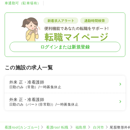
車通勤可（駐車場有）
ログインまたは新規登録
この施設の求人一覧
外来
正・准看護師
日勤のみ（常勤）
/一時募集休止
外来
正・准看護師
日勤のみ（パート(非常勤)）
/一時募集休止
看護roo![カンゴルー]
看護roo! 転職
福島県
白河市
尾股整形外