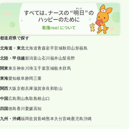
都道府県で探す
北海道・東北
北海道
青森
岩手
宮城
秋田
山形
福島
北陸・甲信越
新潟
富山
石川
福井
山梨
長野
関東
東京
神奈川
埼玉
千葉
茨城
栃木
群馬
東海
愛知
岐阜
静岡
三重
関西
大阪
京都
兵庫
滋賀
奈良
和歌山
中国
広島
岡山
鳥取
島根
山口
四国
徳島
香川
愛媛
高知
九州・沖縄
福岡
佐賀
長崎
熊本
大分
宮崎
鹿児島
沖縄