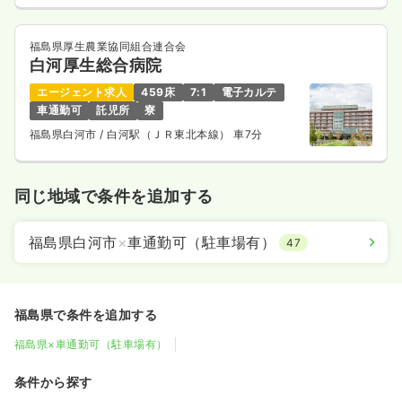
福島県厚生農業協同組合連合会
白河厚生総合病院
エージェント求人
459床
7:1
電子カルテ
車通勤可
託児所
寮
福島県白河市
/ 白河駅（ＪＲ東北本線） 車7分
同じ地域で条件を追加する
福島県白河市
×
車通勤可（駐車場有）
47
福島県で条件を追加する
福島県×車通勤可（駐車場有）
条件から探す