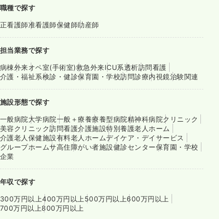
職種で探す
正看護師
准看護師
保健師
助産師
担当業務で探す
病棟
外来
オペ室(手術室)
救急外来
ICU系
透析
訪問看護
介護・福祉系
検診・健診
保育園・学校
訪問診療
内視鏡
治験関連
施設形態で探す
一般病院
大学病院
一般＋療養
療養型病院
精神科病院
クリニック
美容クリニック
訪問看護
介護施設
特別養護老人ホーム
介護老人保健施設
有料老人ホーム
デイケア・デイサービス
グループホーム
サ高住
障がい者施設
健診センター
保育園・学校
企業
年収で探す
300万円以上
400万円以上
500万円以上
600万円以上
700万円以上
800万円以上