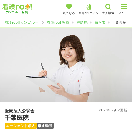
気になる
登録/ログイン
求人検索
メニュー
看護roo![カンゴルー]
看護roo! 転職
福島県
白河市
千葉医院
2026/07/07更新
医療法人公翁会
千葉医院
エージェント求人
車通勤可