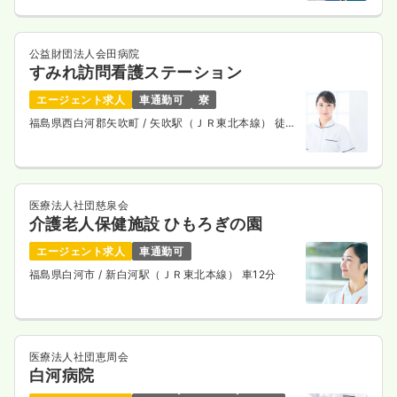
公益財団法人会田病院
すみれ訪問看護ステーション
エージェント求人
車通勤可
寮
福島県西白河郡矢吹町
/ 矢吹駅（ＪＲ東北本線） 徒歩
7分
医療法人社団慈泉会
介護老人保健施設 ひもろぎの園
エージェント求人
車通勤可
福島県白河市
/ 新白河駅（ＪＲ東北本線） 車12分
医療法人社団恵周会
白河病院