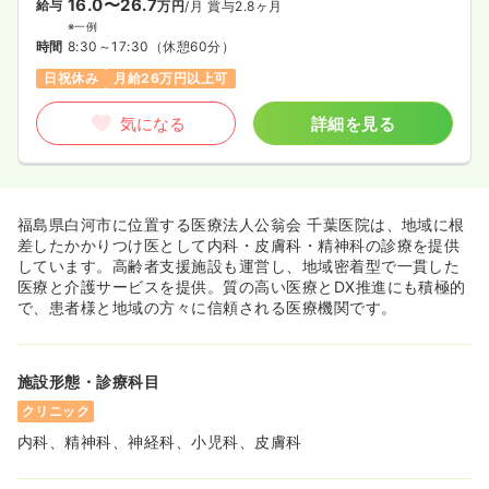
16.0〜26.7
給与
万円
/月
賞与2.8ヶ月
※一例
時間
8:30～17:30
（休憩60分）
日祝休み
月給26万円以上可
気になる
詳細を見る
福島県白河市に位置する医療法人公翁会 千葉医院は、地域に根
差したかかりつけ医として内科・皮膚科・精神科の診療を提供
しています。高齢者支援施設も運営し、地域密着型で一貫した
医療と介護サービスを提供。質の高い医療とDX推進にも積極的
で、患者様と地域の方々に信頼される医療機関です。
施設形態・診療科目
クリニック
内科、精神科、神経科、小児科、皮膚科