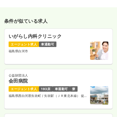
条件が似ている求人
いがらし内科クリニック
エージェント求人
車通勤可
福島県白河市
公益財団法人
会田病院
エージェント求人
193床
車通勤可
寮
福島県西白河郡矢吹町
/ 矢吹駅（ＪＲ東北本線） 徒歩
8分