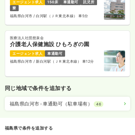
エージェント求人
150床
車通勤可
託児所
寮
福島県白河市
/ 白河駅（ＪＲ東北本線） 車5分
医療法人社団慈泉会
介護老人保健施設 ひもろぎの園
エージェント求人
車通勤可
福島県白河市
/ 新白河駅（ＪＲ東北本線） 車12分
同じ地域で条件を追加する
福島県白河市
×
車通勤可（駐車場有）
46
福島県で条件を追加する