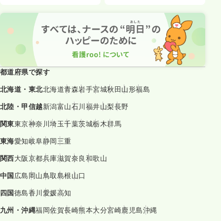
都道府県で探す
北海道・東北
北海道
青森
岩手
宮城
秋田
山形
福島
北陸・甲信越
新潟
富山
石川
福井
山梨
長野
関東
東京
神奈川
埼玉
千葉
茨城
栃木
群馬
東海
愛知
岐阜
静岡
三重
関西
大阪
京都
兵庫
滋賀
奈良
和歌山
中国
広島
岡山
鳥取
島根
山口
四国
徳島
香川
愛媛
高知
九州・沖縄
福岡
佐賀
長崎
熊本
大分
宮崎
鹿児島
沖縄