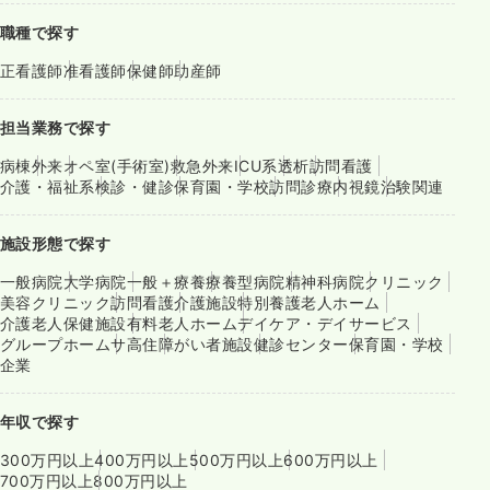
職種で探す
正看護師
准看護師
保健師
助産師
担当業務で探す
病棟
外来
オペ室(手術室)
救急外来
ICU系
透析
訪問看護
介護・福祉系
検診・健診
保育園・学校
訪問診療
内視鏡
治験関連
施設形態で探す
一般病院
大学病院
一般＋療養
療養型病院
精神科病院
クリニック
美容クリニック
訪問看護
介護施設
特別養護老人ホーム
介護老人保健施設
有料老人ホーム
デイケア・デイサービス
グループホーム
サ高住
障がい者施設
健診センター
保育園・学校
企業
年収で探す
300万円以上
400万円以上
500万円以上
600万円以上
700万円以上
800万円以上