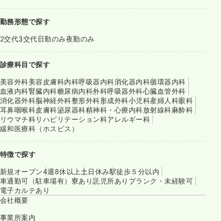
勤務形態で探す
2交代
3交代
日勤のみ
夜勤のみ
診療科目で探す
美容外科
美容皮膚科
内科
呼吸器内科
消化器内科
循環器内科
血液内科
腎臓内科
糖尿病内科
外科
呼吸器外科
心臓血管外科
消化器外科
脳神経外科
整形外科
形成外科
小児科
産婦人科
眼科
耳鼻咽喉科
皮膚科
泌尿器科
精神科・心療内科
放射線科
麻酔科
リウマチ科
リハビリテーション科
アレルギー科
緩和医療科（ホスピス）
特徴で探す
新規オープン
4週8休以上
土日休み
駅徒歩５分以内
車通勤可（駐車場有）
寮あり
託児所あり
ブランク・未経験可
電子カルテあり
会社概要
事業所案内