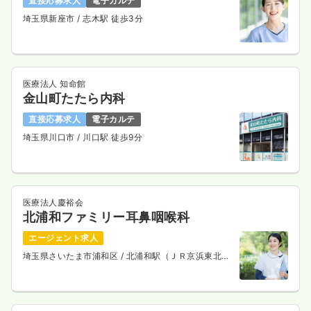
直接応募求人
電子カルテ
埼玉県新座市
/ 志木駅 徒歩3分
医療法人 知命館
金山町たたら内科
直接応募求人
電子カルテ
埼玉県川口市
/ 川口駅 徒歩9分
医療法人慶裕会
北浦和ファミリー耳鼻咽喉科
エージェント求人
埼玉県さいたま市浦和区
/ 北浦和駅（ＪＲ京浜東北
線） 徒歩4分