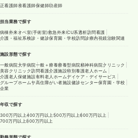
正看護師
准看護師
保健師
助産師
担当業務で探す
病棟
外来
オペ室(手術室)
救急外来
ICU系
透析
訪問看護
介護・福祉系
検診・健診
保育園・学校
訪問診療
内視鏡
治験関連
施設形態で探す
一般病院
大学病院
一般＋療養
療養型病院
精神科病院
クリニック
美容クリニック
訪問看護
介護施設
特別養護老人ホーム
介護老人保健施設
有料老人ホーム
デイケア・デイサービス
グループホーム
サ高住
障がい者施設
健診センター
保育園・学校
企業
年収で探す
300万円以上
400万円以上
500万円以上
600万円以上
700万円以上
800万円以上
勤務形態で探す