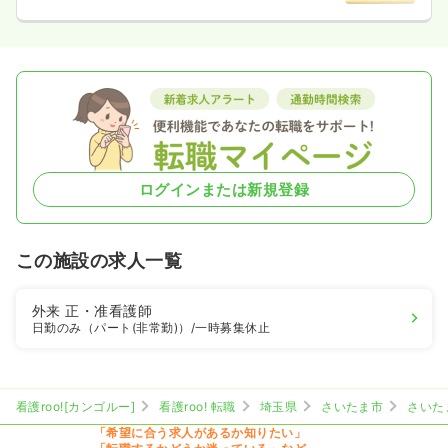
ログインまたは新規登録
この施設の求人一覧
外来
正・准看護師
日勤のみ（パート(非常勤)）
/一時募集休止
看護roo![カンゴルー]
看護roo! 転職
埼玉県
さいたま市
さいた
「希望に合う求人があるか知りたい」