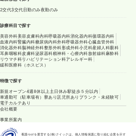
2交代
3交代
日勤のみ
夜勤のみ
診療科目で探す
美容外科
美容皮膚科
内科
呼吸器内科
消化器内科
循環器内科
血液内科
腎臓内科
糖尿病内科
外科
呼吸器外科
心臓血管外科
消化器外科
脳神経外科
整形外科
形成外科
小児科
産婦人科
眼科
耳鼻咽喉科
皮膚科
泌尿器科
精神科・心療内科
放射線科
麻酔科
リウマチ科
リハビリテーション科
アレルギー科
緩和医療科（ホスピス）
特徴で探す
新規オープン
4週8休以上
土日休み
駅徒歩５分以内
車通勤可（駐車場有）
寮あり
託児所あり
ブランク・未経験可
電子カルテあり
会社概要
事業所案内
看護roo!を運営する(株)クイックは、個人情報保護に取り組む企業を示す