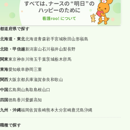
都道府県で探す
北海道・東北
北海道
青森
岩手
宮城
秋田
山形
福島
北陸・甲信越
新潟
富山
石川
福井
山梨
長野
関東
東京
神奈川
埼玉
千葉
茨城
栃木
群馬
東海
愛知
岐阜
静岡
三重
関西
大阪
京都
兵庫
滋賀
奈良
和歌山
中国
広島
岡山
鳥取
島根
山口
四国
徳島
香川
愛媛
高知
九州・沖縄
福岡
佐賀
長崎
熊本
大分
宮崎
鹿児島
沖縄
職種で探す