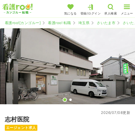
気になる
登録/ログイン
求人検索
メニュー
看護roo![カンゴルー]
看護roo! 転職
埼玉県
さいたま市
さいた
2026/07/08更新
志村医院
エージェント求人