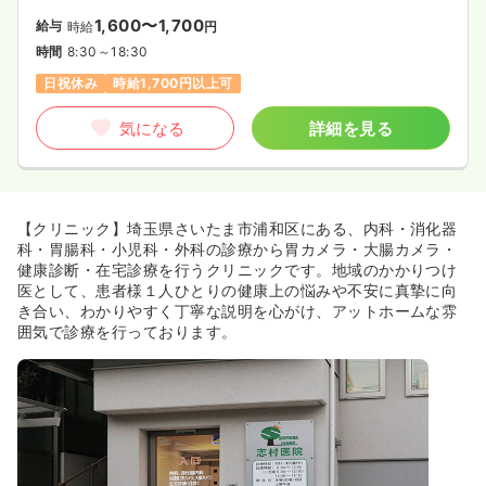
1,600〜1,700
給与
時給
円
時間
8:30～18:30
日祝休み
時給1,700円以上可
気になる
詳細を見る
【クリニック】埼玉県さいたま市浦和区にある、内科・消化器
科・胃腸科・小児科・外科の診療から胃カメラ・大腸カメラ・
健康診断・在宅診療を行うクリニックです。地域のかかりつけ
医として、患者様１人ひとりの健康上の悩みや不安に真摯に向
き合い、わかりやすく丁寧な説明を心がけ、アットホームな雰
囲気で診療を行っております。