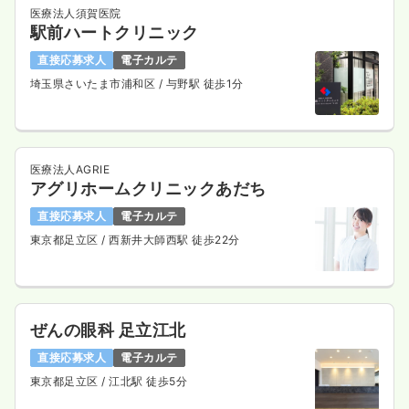
医療法人須賀医院
駅前ハートクリニック
直接応募求人
電子カルテ
埼玉県さいたま市浦和区
/ 与野駅 徒歩1分
医療法人AGRIE
アグリホームクリニックあだち
直接応募求人
電子カルテ
東京都足立区
/ 西新井大師西駅 徒歩22分
ぜんの眼科 足立江北
直接応募求人
電子カルテ
東京都足立区
/ 江北駅 徒歩5分