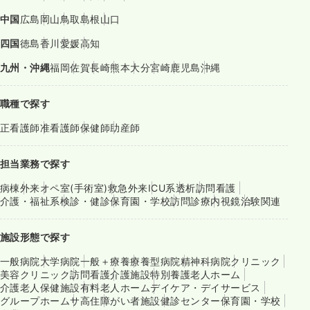
中国
広島
岡山
鳥取
島根
山口
四国
徳島
香川
愛媛
高知
九州・沖縄
福岡
佐賀
長崎
熊本
大分
宮崎
鹿児島
沖縄
職種で探す
正看護師
准看護師
保健師
助産師
担当業務で探す
病棟
外来
オペ室(手術室)
救急外来
ICU系
透析
訪問看護
介護・福祉系
検診・健診
保育園・学校
訪問診療
内視鏡
治験関連
施設形態で探す
一般病院
大学病院
一般＋療養
療養型病院
精神科病院
クリニック
美容クリニック
訪問看護
介護施設
特別養護老人ホーム
介護老人保健施設
有料老人ホーム
デイケア・デイサービス
グループホーム
サ高住
障がい者施設
健診センター
保育園・学校