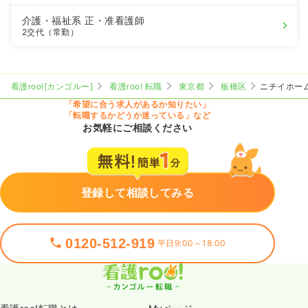
介護・福祉系
正・准看護師
2交代（常勤）
看護roo![カンゴルー]
看護roo! 転職
東京都
板橋区
ニチイホー
「希望に合う求人があるか知りたい」
「転職するかどうか迷っている」など
お気軽にご相談ください
登録して相談してみる
0120-512-919
平日9:00～18:00