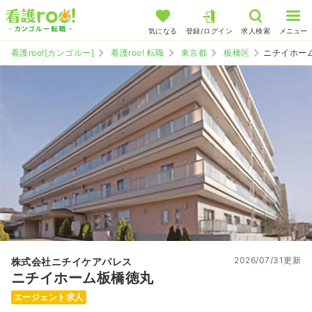
気になる
登録/ログイン
求人検索
メニュー
看護roo![カンゴルー]
看護roo! 転職
東京都
板橋区
ニチイホー
2026/07/31更新
株式会社ニチイケアパレス
ニチイホーム板橋徳丸
エージェント求人