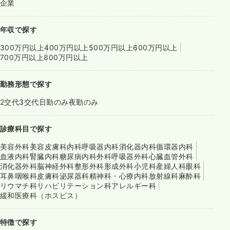
企業
年収で探す
300万円以上
400万円以上
500万円以上
600万円以上
700万円以上
800万円以上
勤務形態で探す
2交代
3交代
日勤のみ
夜勤のみ
診療科目で探す
美容外科
美容皮膚科
内科
呼吸器内科
消化器内科
循環器内科
血液内科
腎臓内科
糖尿病内科
外科
呼吸器外科
心臓血管外科
消化器外科
脳神経外科
整形外科
形成外科
小児科
産婦人科
眼科
耳鼻咽喉科
皮膚科
泌尿器科
精神科・心療内科
放射線科
麻酔科
リウマチ科
リハビリテーション科
アレルギー科
緩和医療科（ホスピス）
特徴で探す