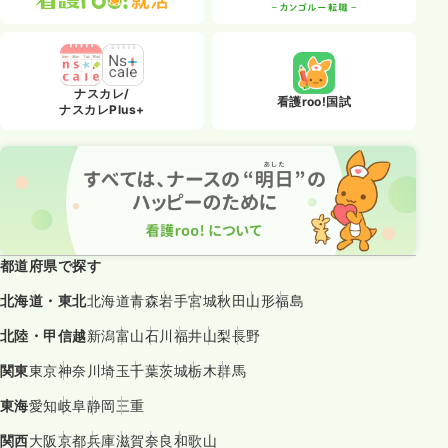
ナスカレ/
看護roo!国試
ナスカレPlus+
都道府県で探す
北海道・東北
北海道
青森
岩手
宮城
秋田
山形
福島
北陸・甲信越
新潟
富山
石川
福井
山梨
長野
関東
東京
神奈川
埼玉
千葉
茨城
栃木
群馬
東海
愛知
岐阜
静岡
三重
関西
大阪
京都
兵庫
滋賀
奈良
和歌山