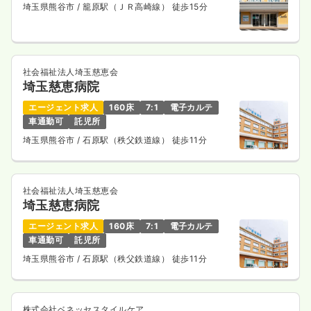
埼玉県熊谷市
/ 籠原駅（ＪＲ高崎線） 徒歩15分
社会福祉法人埼玉慈恵会
埼玉慈恵病院
エージェント求人
160床
7:1
電子カルテ
車通勤可
託児所
埼玉県熊谷市
/ 石原駅（秩父鉄道線） 徒歩11分
社会福祉法人埼玉慈恵会
埼玉慈恵病院
エージェント求人
160床
7:1
電子カルテ
車通勤可
託児所
埼玉県熊谷市
/ 石原駅（秩父鉄道線） 徒歩11分
株式会社ベネッセスタイルケア