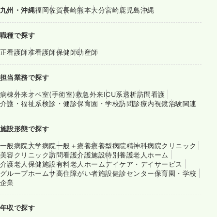
九州・沖縄
福岡
佐賀
長崎
熊本
大分
宮崎
鹿児島
沖縄
職種で探す
正看護師
准看護師
保健師
助産師
担当業務で探す
病棟
外来
オペ室(手術室)
救急外来
ICU系
透析
訪問看護
介護・福祉系
検診・健診
保育園・学校
訪問診療
内視鏡
治験関連
施設形態で探す
一般病院
大学病院
一般＋療養
療養型病院
精神科病院
クリニック
美容クリニック
訪問看護
介護施設
特別養護老人ホーム
介護老人保健施設
有料老人ホーム
デイケア・デイサービス
グループホーム
サ高住
障がい者施設
健診センター
保育園・学校
企業
年収で探す