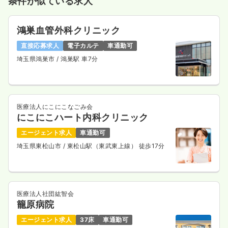
条件が似ている求人
鴻巣血管外科クリニック
直接応募求人
電子カルテ
車通勤可
埼玉県鴻巣市
/ 鴻巣駅 車7分
医療法人にこにこなごみ会
にこにこハート内科クリニック
エージェント求人
車通勤可
埼玉県東松山市
/ 東松山駅（東武東上線） 徒歩17分
医療法人社団紘智会
籠原病院
エージェント求人
37床
車通勤可