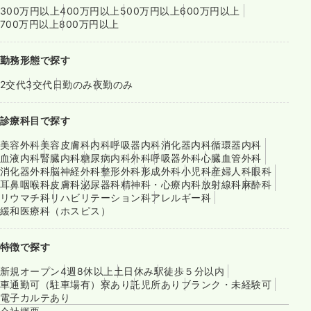
300万円以上
400万円以上
500万円以上
600万円以上
700万円以上
800万円以上
勤務形態で探す
2交代
3交代
日勤のみ
夜勤のみ
診療科目で探す
美容外科
美容皮膚科
内科
呼吸器内科
消化器内科
循環器内科
血液内科
腎臓内科
糖尿病内科
外科
呼吸器外科
心臓血管外科
消化器外科
脳神経外科
整形外科
形成外科
小児科
産婦人科
眼科
耳鼻咽喉科
皮膚科
泌尿器科
精神科・心療内科
放射線科
麻酔科
リウマチ科
リハビリテーション科
アレルギー科
緩和医療科（ホスピス）
特徴で探す
新規オープン
4週8休以上
土日休み
駅徒歩５分以内
車通勤可（駐車場有）
寮あり
託児所あり
ブランク・未経験可
電子カルテあり