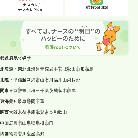
ナスカレ/
看護roo!国試
ナスカレPlus+
都道府県で探す
北海道・東北
北海道
青森
岩手
宮城
秋田
山形
福島
北陸・甲信越
新潟
富山
石川
福井
山梨
長野
関東
東京
神奈川
埼玉
千葉
茨城
栃木
群馬
東海
愛知
岐阜
静岡
三重
関西
大阪
京都
兵庫
滋賀
奈良
和歌山
中国
広島
岡山
鳥取
島根
山口
四国
徳島
香川
愛媛
高知