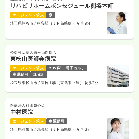
リハビリホームボンセジュール熊谷本町
エージェント求人
寮
埼玉県熊谷市
/ 熊谷駅（ＪＲ高崎線） 徒歩9分
公益社団法人東松山医師会
東松山医師会病院
エージェント求人
202床
電子カルテ
車通勤可
託児所
埼玉県東松山市
/ 東松山駅（東武東上線） 徒歩7分
医療法人社団慈心会
中村医院
エージェント求人
車通勤可
埼玉県鴻巣市
/ 鴻巣駅（ＪＲ高崎線） 徒歩3分