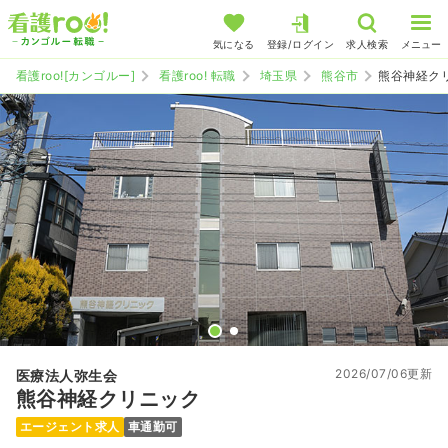
気になる
登録/ログイン
求人検索
メニュー
看護roo![カンゴルー]
看護roo! 転職
埼玉県
熊谷市
熊谷神経ク
2026/07/06更新
医療法人弥生会
熊谷神経クリニック
エージェント求人
車通勤可