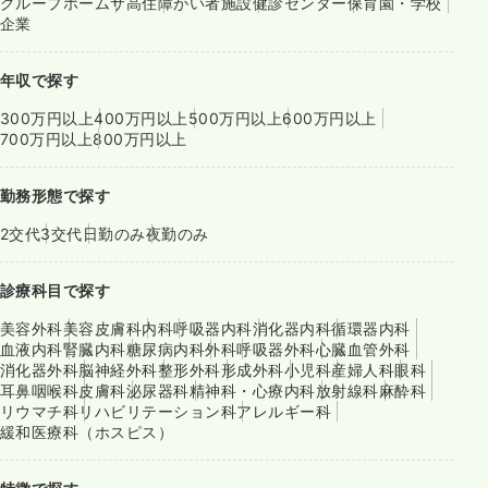
グループホーム
サ高住
障がい者施設
健診センター
保育園・学校
企業
年収で探す
300万円以上
400万円以上
500万円以上
600万円以上
700万円以上
800万円以上
勤務形態で探す
2交代
3交代
日勤のみ
夜勤のみ
診療科目で探す
美容外科
美容皮膚科
内科
呼吸器内科
消化器内科
循環器内科
血液内科
腎臓内科
糖尿病内科
外科
呼吸器外科
心臓血管外科
消化器外科
脳神経外科
整形外科
形成外科
小児科
産婦人科
眼科
耳鼻咽喉科
皮膚科
泌尿器科
精神科・心療内科
放射線科
麻酔科
リウマチ科
リハビリテーション科
アレルギー科
緩和医療科（ホスピス）