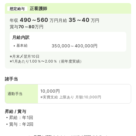
正看護師
想定給与
490～560
35～40
年収
万円
月給
万円
賞与
70～80
万円
月給内訳
基本給
350,000～400,000円
※月末〆翌月10日
※1月あたり1.00％〜2.00％（前年度実績）
諸手当
10,000円
通勤手当
※実費支給 上限あり 月額:10,000円
昇給 / 賞与
昇給：年1回
賞与：年2回