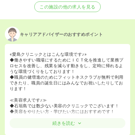
この施設の他の求人を見る
キャリアアドバイザーのおすすめポイント
«愛島クリニックとはこんな環境です♪»
◆働きやすい職場にするためにＩＣＴ化を推進して業務プ
ロセスを改善し、残業を減らす動きをし、定時に帰れるよ
うな環境づくりをしております！
◆職員の健増進のためにフィットネスクラブが無料で利用
できたり、職員の誕生日にはみんなでお祝いしたりしてお
ります！
≪美容求人です♪≫
◆石垣島では数少ない美容のクリニックでございます！
◆美容をやりたい方・学びたい方にはおすすめです！
≪ママさんナースにもおすすめ♪≫
続きを読む
◆院長様も子育てを経てクリニックを開業したため女性の
ライフスタイルには理解がございます！