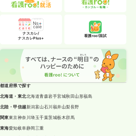
ナスカレ/
看護roo!国試
ナスカレPlus+
都道府県で探す
北海道・東北
北海道
青森
岩手
宮城
秋田
山形
福島
北陸・甲信越
新潟
富山
石川
福井
山梨
長野
関東
東京
神奈川
埼玉
千葉
茨城
栃木
群馬
東海
愛知
岐阜
静岡
三重