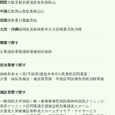
関西
大阪
京都
兵庫
滋賀
奈良
和歌山
中国
広島
岡山
鳥取
島根
山口
四国
徳島
香川
愛媛
高知
九州・沖縄
福岡
佐賀
長崎
熊本
大分
宮崎
鹿児島
沖縄
職種で探す
正看護師
准看護師
保健師
助産師
担当業務で探す
病棟
外来
オペ室(手術室)
救急外来
ICU系
透析
訪問看護
介護・福祉系
検診・健診
保育園・学校
訪問診療
内視鏡
治験関連
施設形態で探す
一般病院
大学病院
一般＋療養
療養型病院
精神科病院
クリニック
美容クリニック
訪問看護
介護施設
特別養護老人ホーム
介護老人保健施設
有料老人ホーム
デイケア・デイサービス