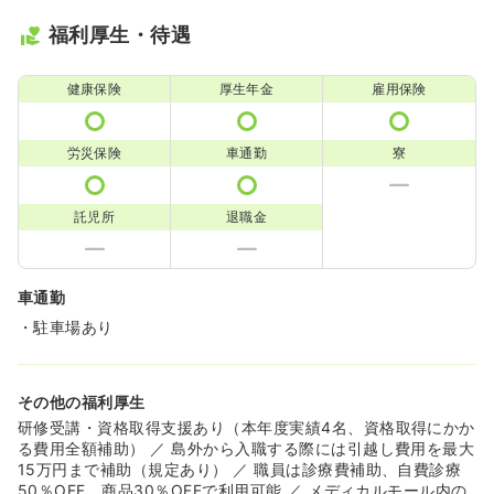
福利厚生・待遇
健康保険
厚生年金
雇用保険
労災保険
車通勤
寮
託児所
退職金
車通勤
・駐車場あり
その他の福利厚生
研修受講・資格取得支援あり（本年度実績4名、資格取得にかか
る費用全額補助） ／ 島外から入職する際には引越し費用を最大
15万円まで補助（規定あり） ／ 職員は診療費補助、自費診療
50％OFF、商品30％OFFで利用可能 ／ メディカルモール内の