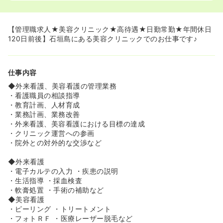
◆事務員さんではママさんでフルタイムで働いている方も
いらっしゃいます！
◆産休育休実績もあり、急なお休みなど皆様でご協力いた
【管理職求人★美容クリニック★高待遇★日勤常勤★年間休日
だけます！
120日前後】石垣島にある美容クリニックでのお仕事です♪
≪お休みが多いです♪≫
◆年間休日は120日前後です！
仕事内容
◆また美容をやっているクリニックでは珍しく日曜も固定
休みです！
◆外来看護、美容看護の管理業務
・看護職員の相談指導
・教育計画、人材育成
・業務計画、業務改善
・外来看護、美容看護における目標の達成
・クリニック運営への参画
・院外との対外的な交渉など
◆外来看護
・電子カルテの入力 ・疾患の説明
・生活指導 ・採血検査
・軟膏処置 ・手術の補助など
◆美容看護
・ピーリング ・トリートメント
・フォトＲＦ ・医療レーザー脱毛など