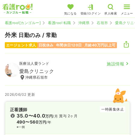
気になる
登録/ログイン
求人検索
メニュー
看護roo![カンゴルー]
看護roo! 転職
沖縄県
石垣市
愛島クリニ
外来
日勤のみ / 常勤
エージェント求人
日祝休み
年間休日120日
月給40万円以上可
医療法人愛ランド
施設情報
愛島クリニック
沖縄県石垣市
2026/06/02 更新
正看護師
一時募集休止
35.0〜40.0
賞与 2ヶ月
万円
/月
490〜560
万円
/年
※一例