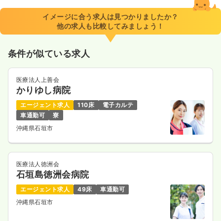
イメージに合う求人は見つかりましたか？
他の求人も比較してみましょう！
条件が似ている求人
医療法人上善会
かりゆし病院
エージェント求人
110床
電子カルテ
車通勤可
寮
沖縄県石垣市
医療法人徳洲会
石垣島徳洲会病院
エージェント求人
49床
車通勤可
沖縄県石垣市