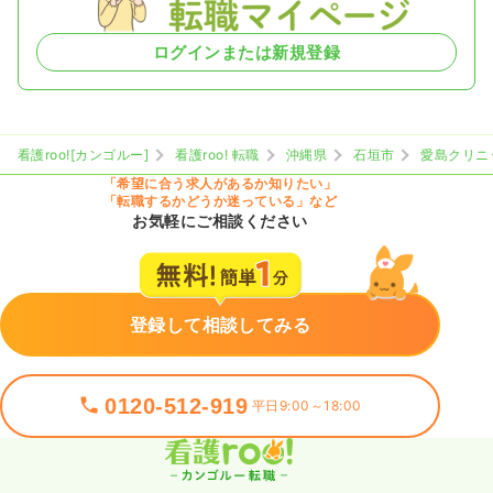
ログインまたは新規登録
看護roo![カンゴルー]
看護roo! 転職
沖縄県
石垣市
愛島クリニ
「希望に合う求人があるか知りたい」
「転職するかどうか迷っている」など
お気軽にご相談ください
登録して相談してみる
0120-512-919
平日9:00～18:00