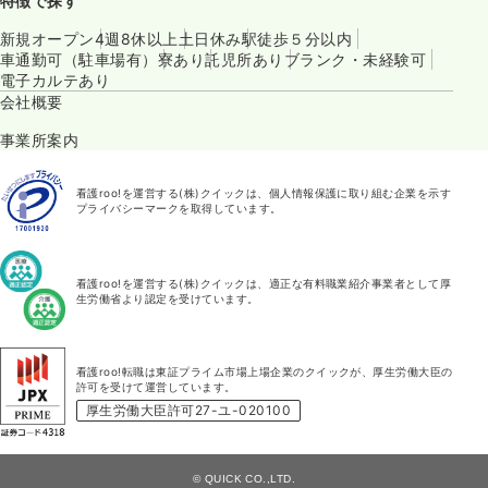
特徴で探す
新規オープン
4週8休以上
土日休み
駅徒歩５分以内
車通勤可（駐車場有）
寮あり
託児所あり
ブランク・未経験可
電子カルテあり
会社概要
事業所案内
看護roo!を運営する(株)クイックは、個人情報保護に取り組む企業を示す
プライバシーマークを取得しています。
看護roo!を運営する(株)クイックは、適正な有料職業紹介事業者として厚
生労働省より認定を受けています。
看護roo!転職は東証プライム市場上場企業のクイックが、厚生労働大臣の
許可を受けて運営しています。
厚生労働大臣許可27-ユ-020100
© QUICK CO.,LTD.