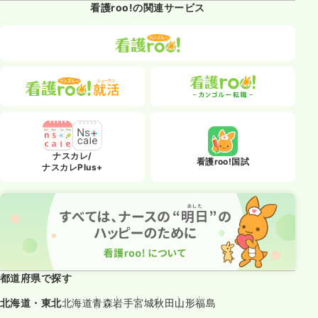
看護roo!の関連サービス
ナスカレ/
看護roo!国試
ナスカレPlus+
都道府県で探す
北海道・東北
北海道
青森
岩手
宮城
秋田
山形
福島