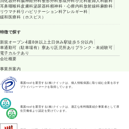
消化器外科
脳神経外科
整形外科
形成外科
小児科
産婦人科
眼科
耳鼻咽喉科
皮膚科
泌尿器科
精神科・心療内科
放射線科
麻酔科
リウマチ科
リハビリテーション科
アレルギー科
緩和医療科（ホスピス）
特徴で探す
新規オープン
4週8休以上
土日休み
駅徒歩５分以内
車通勤可（駐車場有）
寮あり
託児所あり
ブランク・未経験可
電子カルテあり
会社概要
事業所案内
看護roo!を運営する(株)クイックは、個人情報保護に取り組む企業を示す
プライバシーマークを取得しています。
看護roo!を運営する(株)クイックは、適正な有料職業紹介事業者として厚
生労働省より認定を受けています。