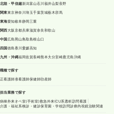
北陸・甲信越
新潟
富山
石川
福井
山梨
長野
関東
東京
神奈川
埼玉
千葉
茨城
栃木
群馬
東海
愛知
岐阜
静岡
三重
関西
大阪
京都
兵庫
滋賀
奈良
和歌山
中国
広島
岡山
鳥取
島根
山口
四国
徳島
香川
愛媛
高知
九州・沖縄
福岡
佐賀
長崎
熊本
大分
宮崎
鹿児島
沖縄
職種で探す
正看護師
准看護師
保健師
助産師
担当業務で探す
病棟
外来
オペ室(手術室)
救急外来
ICU系
透析
訪問看護
介護・福祉系
検診・健診
保育園・学校
訪問診療
内視鏡
治験関連