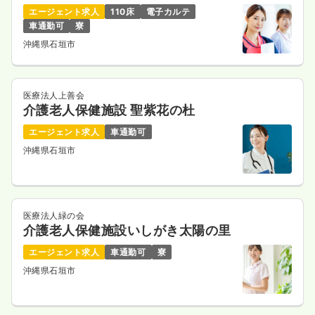
エージェント求人
110床
電子カルテ
車通勤可
寮
沖縄県石垣市
医療法人上善会
介護老人保健施設 聖紫花の杜
エージェント求人
車通勤可
沖縄県石垣市
医療法人緑の会
介護老人保健施設いしがき太陽の里
エージェント求人
車通勤可
寮
沖縄県石垣市