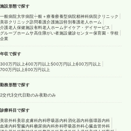
施設形態で探す
一般病院
大学病院
一般＋療養
療養型病院
精神科病院
クリニック
美容クリニック
訪問看護
介護施設
特別養護老人ホーム
介護老人保健施設
有料老人ホーム
デイケア・デイサービス
グループホーム
サ高住
障がい者施設
健診センター
保育園・学校
企業
年収で探す
300万円以上
400万円以上
500万円以上
600万円以上
700万円以上
800万円以上
勤務形態で探す
2交代
3交代
日勤のみ
夜勤のみ
診療科目で探す
美容外科
美容皮膚科
内科
呼吸器内科
消化器内科
循環器内科
血液内科
腎臓内科
糖尿病内科
外科
呼吸器外科
心臓血管外科