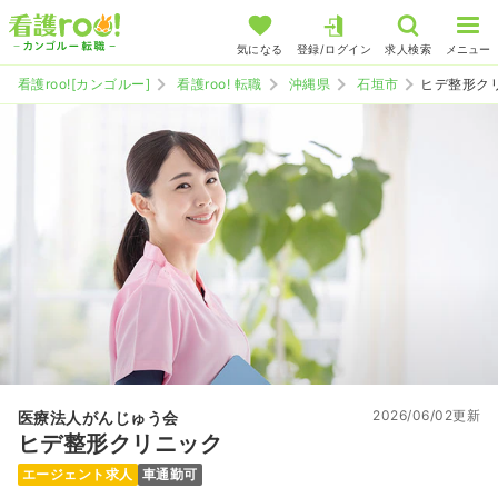
気になる
登録/ログイン
求人検索
メニュー
看護roo![カンゴルー]
看護roo! 転職
沖縄県
石垣市
ヒデ整形ク
2026/06/02更新
医療法人がんじゅう会
ヒデ整形クリニック
エージェント求人
車通勤可