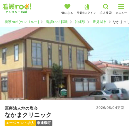
気になる
登録/ログイン
求人検索
メニュー
看護roo![カンゴルー]
看護roo! 転職
沖縄県
豊見城市
なかまク
2026/08/04更新
医療法人地の塩会
なかまクリニック
エージェント求人
車通勤可