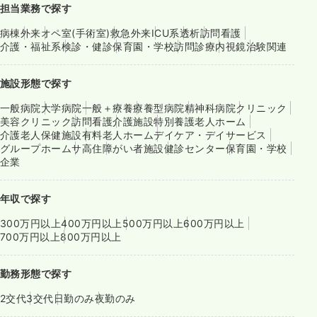
担当業務で探す
病棟
外来
オペ室(手術室)
救急外来
ICU系
透析
訪問看護
介護・福祉系
検診・健診
保育園・学校
訪問診療
内視鏡
治験関連
施設形態で探す
一般病院
大学病院
一般＋療養
療養型病院
精神科病院
クリニック
美容クリニック
訪問看護
介護施設
特別養護老人ホーム
介護老人保健施設
有料老人ホーム
デイケア・デイサービス
グループホーム
サ高住
障がい者施設
健診センター
保育園・学校
企業
年収で探す
300万円以上
400万円以上
500万円以上
600万円以上
700万円以上
800万円以上
勤務形態で探す
2交代
3交代
日勤のみ
夜勤のみ