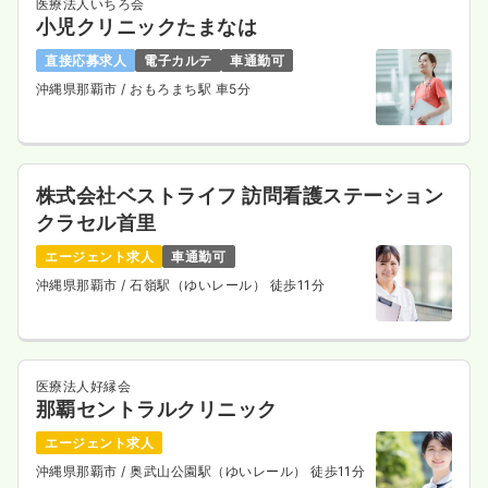
医療法人いちろ会
小児クリニックたまなは
直接応募求人
電子カルテ
車通勤可
沖縄県那覇市
/ おもろまち駅 車5分
株式会社ベストライフ 訪問看護ステーション
クラセル首里
エージェント求人
車通勤可
沖縄県那覇市
/ 石嶺駅（ゆいレール） 徒歩11分
医療法人好縁会
那覇セントラルクリニック
エージェント求人
沖縄県那覇市
/ 奥武山公園駅（ゆいレール） 徒歩11分