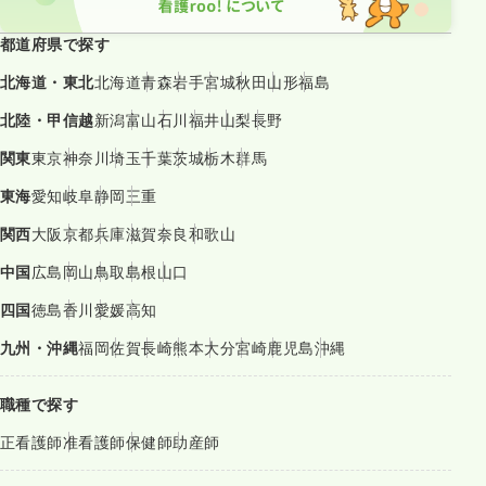
都道府県で探す
北海道・東北
北海道
青森
岩手
宮城
秋田
山形
福島
北陸・甲信越
新潟
富山
石川
福井
山梨
長野
関東
東京
神奈川
埼玉
千葉
茨城
栃木
群馬
東海
愛知
岐阜
静岡
三重
関西
大阪
京都
兵庫
滋賀
奈良
和歌山
中国
広島
岡山
鳥取
島根
山口
四国
徳島
香川
愛媛
高知
九州・沖縄
福岡
佐賀
長崎
熊本
大分
宮崎
鹿児島
沖縄
職種で探す
正看護師
准看護師
保健師
助産師