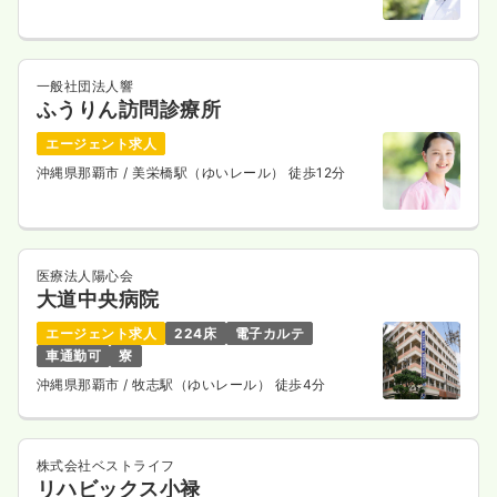
一般社団法人響
ふうりん訪問診療所
エージェント求人
沖縄県那覇市
/ 美栄橋駅（ゆいレール） 徒歩12分
医療法人陽心会
大道中央病院
エージェント求人
224床
電子カルテ
車通勤可
寮
沖縄県那覇市
/ 牧志駅（ゆいレール） 徒歩4分
株式会社ベストライフ
リハビックス小禄