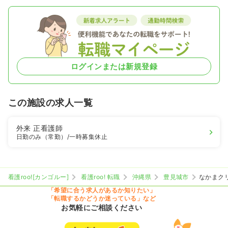
ログインまたは新規登録
この施設の求人一覧
外来
正看護師
日勤のみ（常勤）
/一時募集休止
看護roo![カンゴルー]
看護roo! 転職
沖縄県
豊見城市
なかまク
「希望に合う求人があるか知りたい」
「転職するかどうか迷っている」など
お気軽にご相談ください