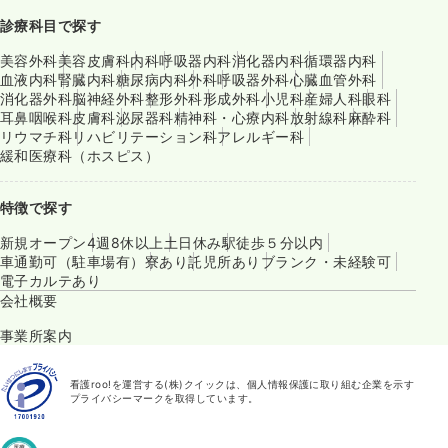
診療科目で探す
美容外科
美容皮膚科
内科
呼吸器内科
消化器内科
循環器内科
血液内科
腎臓内科
糖尿病内科
外科
呼吸器外科
心臓血管外科
消化器外科
脳神経外科
整形外科
形成外科
小児科
産婦人科
眼科
耳鼻咽喉科
皮膚科
泌尿器科
精神科・心療内科
放射線科
麻酔科
リウマチ科
リハビリテーション科
アレルギー科
緩和医療科（ホスピス）
特徴で探す
新規オープン
4週8休以上
土日休み
駅徒歩５分以内
車通勤可（駐車場有）
寮あり
託児所あり
ブランク・未経験可
電子カルテあり
会社概要
事業所案内
看護roo!を運営する(株)クイックは、個人情報保護に取り組む企業を示す
プライバシーマークを取得しています。