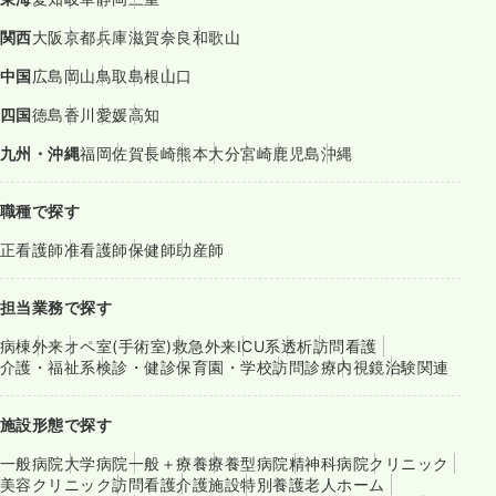
関西
大阪
京都
兵庫
滋賀
奈良
和歌山
中国
広島
岡山
鳥取
島根
山口
四国
徳島
香川
愛媛
高知
九州・沖縄
福岡
佐賀
長崎
熊本
大分
宮崎
鹿児島
沖縄
職種で探す
正看護師
准看護師
保健師
助産師
担当業務で探す
病棟
外来
オペ室(手術室)
救急外来
ICU系
透析
訪問看護
介護・福祉系
検診・健診
保育園・学校
訪問診療
内視鏡
治験関連
施設形態で探す
一般病院
大学病院
一般＋療養
療養型病院
精神科病院
クリニック
美容クリニック
訪問看護
介護施設
特別養護老人ホーム