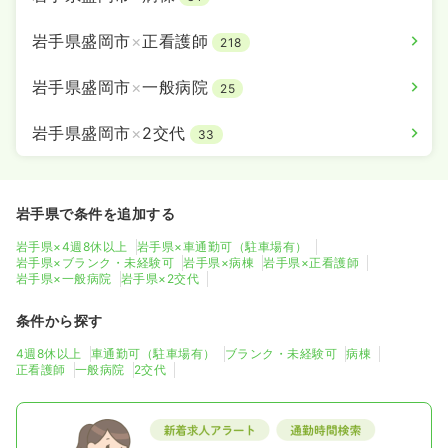
岩手県盛岡市
×
正看護師
218
岩手県盛岡市
×
一般病院
25
岩手県盛岡市
×
2交代
33
岩手県で条件を追加する
岩手県×4週8休以上
岩手県×車通勤可（駐車場有）
岩手県×ブランク・未経験可
岩手県×病棟
岩手県×正看護師
岩手県×一般病院
岩手県×2交代
条件から探す
4週8休以上
車通勤可（駐車場有）
ブランク・未経験可
病棟
正看護師
一般病院
2交代