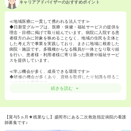
キャリアアドバイザーのおすすめポイント
2023/11/20
正看護師の募集を休止
2023/05/22
正看護師の募集を開始
2022/09/26
正看護師の募集を休止
≪地域医療に一貫して携われる法人です≫
◆日新堂グループは、医療・保健・福祉サービスの提供を
理念・目標に掲げて取り組んでいます。病院に入院する患
者様方のみに対象を狭めることなく、地域の住民を主体と
した考え方で事業を実践しており、まさに地域に根差した
病院・施設です。多職種からなる職員が一体となり取り組
を行い、患者様・利用者様に寄り添った医療や福祉サービ
スを提供しています。
≪学ぶ機会が多く、成長できる環境です≫
◆研修の機会が多くあり、資格を取得したり知識を得るこ
とができる環境です。
◆特に認知症について専門的に学ぶ機会があり、認知症の
続きを読む
方への対応について成長できます。
◆幅広い年代の方が働いていて丁寧に指導してくれます。
◆勉強会が毎週ある他、研修にも多く参加させて頂けるの
で向上心がある法人です。
【賞与5ヵ月★残業なし】盛岡市にある二次救急指定病院の看護
≪働きやすい環境で長く活躍できる！≫
師募集です♪
◆年間休日118日と、プライベートも大切にしながら働け