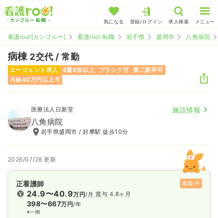
気になる
登録/ログイン
求人検索
メニュー
看護roo![カンゴルー]
看護roo! 転職
岩手県
盛岡市
八角病院
病棟
2交代 / 常勤
エージェント求人
4週8休以上
ブランク可
第二新卒可
月給40万円以上可
医療法人日新堂
施設情報
八角病院
岩手県盛岡市 / 好摩駅 徒歩10分
2026/07/28 更新
正看護師
募集中
24.9〜40.9
賞与 4.8ヶ月
万円
/月
398〜667
万円
/年
※一例