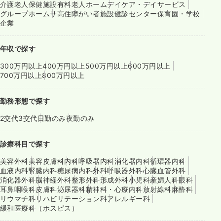
介護老人保健施設
有料老人ホーム
デイケア・デイサービス
グループホーム
サ高住
障がい者施設
健診センター
保育園・学校
企業
年収で探す
300万円以上
400万円以上
500万円以上
600万円以上
700万円以上
800万円以上
勤務形態で探す
2交代
3交代
日勤のみ
夜勤のみ
診療科目で探す
美容外科
美容皮膚科
内科
呼吸器内科
消化器内科
循環器内科
血液内科
腎臓内科
糖尿病内科
外科
呼吸器外科
心臓血管外科
消化器外科
脳神経外科
整形外科
形成外科
小児科
産婦人科
眼科
耳鼻咽喉科
皮膚科
泌尿器科
精神科・心療内科
放射線科
麻酔科
リウマチ科
リハビリテーション科
アレルギー科
緩和医療科（ホスピス）