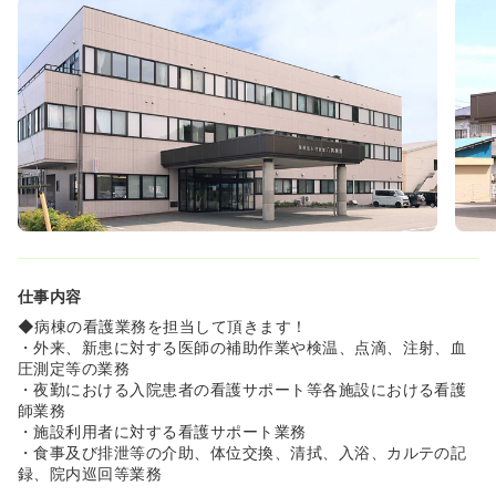
る環境です。リフレッシュ休暇もあり、心身ともにリフレ
ッシュできます！
◆夜勤は週1回程度でオンコールもありません。看護業務
に集中できる体制が整っています。
≪安心してキャリアを築ける安定基盤！≫
◆勤続3年以上の退職金制度や、再雇用制度（65歳まで）
があり、安心して長く働くことができます。
◆賞与は年2回、前年度実績4.8ヶ月分と安定した収入を得
られます。年収350万円以上を目指せるのも魅力です！
仕事内容
◆病棟の看護業務を担当して頂きます！
・外来、新患に対する医師の補助作業や検温、点滴、注射、血
圧測定等の業務
・夜勤における入院患者の看護サポート等各施設における看護
師業務
・施設利用者に対する看護サポート業務
・食事及び排泄等の介助、体位交換、清拭、入浴、カルテの記
録、院内巡回等業務