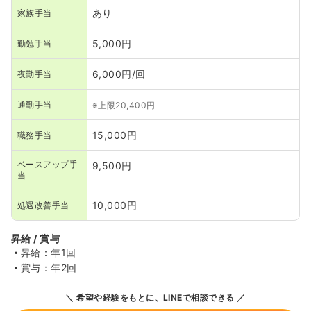
あり
家族手当
5,000円
勤勉手当
6,000円/回
夜勤手当
通勤手当
※上限20,400円
15,000円
職務手当
ベースアップ手
9,500円
当
10,000円
処遇改善手当
昇給 / 賞与
昇給：年1回
賞与：年2回
希望や経験をもとに、LINEで相談できる