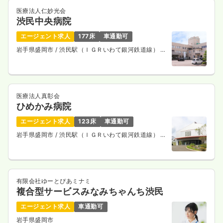
医療法人仁妙光会
渋民中央病院
エージェント求人
177床
車通勤可
岩手県盛岡市
/ 渋民駅（ＩＧＲいわて銀河鉄道線） 徒
歩14分
医療法人真彰会
ひめかみ病院
エージェント求人
123床
車通勤可
岩手県盛岡市
/ 渋民駅（ＩＧＲいわて銀河鉄道線） 徒
歩1分
有限会社ゆーとぴあミナミ
複合型サービスみなみちゃんち渋民
エージェント求人
車通勤可
岩手県盛岡市