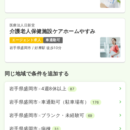
医療法人日新堂
介護老人保健施設ケアホームやすみ
エージェント求人
車通勤可
岩手県盛岡市
/ 好摩駅 徒歩10分
同じ地域で条件を追加する
岩手県盛岡市
×
4週8休以上
87
岩手県盛岡市
×
車通勤可（駐車場有）
176
岩手県盛岡市
×
ブランク・未経験可
69
岩手県盛岡市
×
病棟
31