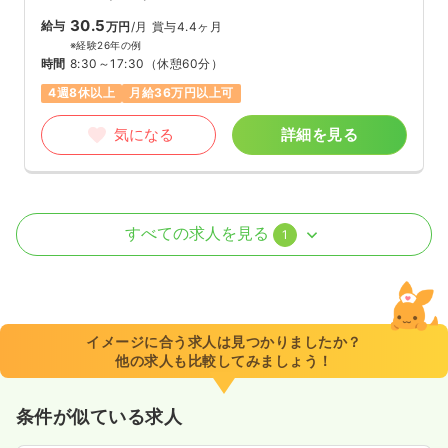
30.5
給与
万円
/月
賞与4.4ヶ月
※経験26年の例
時間
8:30～17:30
（休憩60分）
4週8休以上
月給36万円以上可
気になる
詳細を見る
外来
一般病院
正看護師
すべての求人を見る
1
一時募集休止
2交代（常勤）
19.7〜31.5
給与
万円
/月
賞与5ヶ月
※一例
イメージに合う求人は見つかりましたか？
時間
7:00～16:00
他の求人も比較してみましょう！
ブランク可
第二新卒可
月給31万円以上可
条件が似ている求人
気になる
詳細を見る