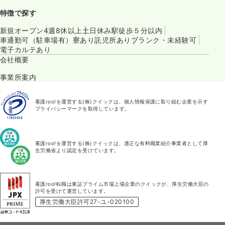
特徴で探す
新規オープン
4週8休以上
土日休み
駅徒歩５分以内
車通勤可（駐車場有）
寮あり
託児所あり
ブランク・未経験可
電子カルテあり
会社概要
事業所案内
看護roo!を運営する(株)クイックは、個人情報保護に取り組む企業を示す
プライバシーマークを取得しています。
看護roo!を運営する(株)クイックは、適正な有料職業紹介事業者として厚
生労働省より認定を受けています。
看護roo!転職は東証プライム市場上場企業のクイックが、厚生労働大臣の
許可を受けて運営しています。
厚生労働大臣許可27-ユ-020100