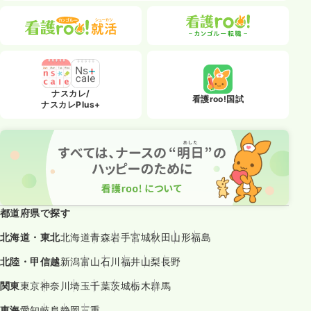
ナスカレ/
看護roo!国試
ナスカレPlus+
都道府県で探す
北海道・東北
北海道
青森
岩手
宮城
秋田
山形
福島
北陸・甲信越
新潟
富山
石川
福井
山梨
長野
関東
東京
神奈川
埼玉
千葉
茨城
栃木
群馬
東海
愛知
岐阜
静岡
三重