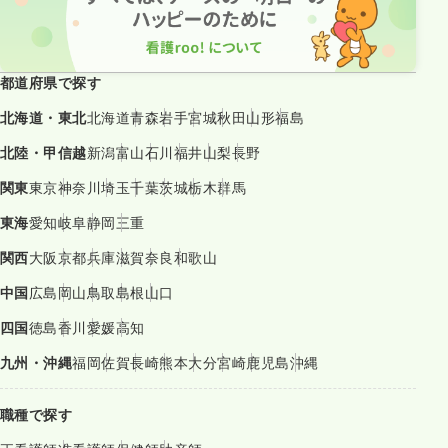
都道府県で探す
北海道・東北
北海道
青森
岩手
宮城
秋田
山形
福島
北陸・甲信越
新潟
富山
石川
福井
山梨
長野
関東
東京
神奈川
埼玉
千葉
茨城
栃木
群馬
東海
愛知
岐阜
静岡
三重
関西
大阪
京都
兵庫
滋賀
奈良
和歌山
中国
広島
岡山
鳥取
島根
山口
四国
徳島
香川
愛媛
高知
九州・沖縄
福岡
佐賀
長崎
熊本
大分
宮崎
鹿児島
沖縄
職種で探す