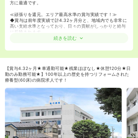
方に最適です。
≪頑張りを還元。エリア最高水準の賞与実績です！≫
◆賞与は前年度実績で計4.32ヶ月分と、地域内でも非常に
高い支給水準となっており、日々の貢献がしっかりと給与
に反映されます。
◆夜勤手当は1回10,000円、さらに日曜出勤手当も別途支
続きを読む
給されるなど、手厚い諸手当により安定した収入を確保す
ることが可能です。
≪ベテラン層も歓迎。幅広い年代が活躍できる環境です！
≫
【賞与4.32ヶ月★車通勤可能★残業ほぼなし★休憩120分★日
◆定年を控えた方はもちろん、60歳以上の方の応募も歓迎
勤のみ勤務可能★】100年以上の歴史を持つリフォームされた
しており、これまでの看護経験を活かして長く活躍し続け
療養型(60床)の病院求人です！
ることができます。
◆現在、より良い就業環境を目指して院内の一部を改修中
であり、新しく綺麗な設備の中で気持ちよく業務に取り組
める点も魅力です。