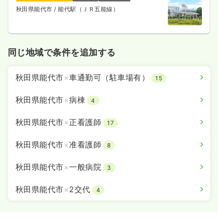
秋田県能代市
/ 能代駅（ＪＲ五能線）
同じ地域で条件を追加する
秋田県能代市
×
車通勤可（駐車場有）
15
秋田県能代市
×
病棟
4
秋田県能代市
×
正看護師
17
秋田県能代市
×
准看護師
8
秋田県能代市
×
一般病院
3
秋田県能代市
×
2交代
4