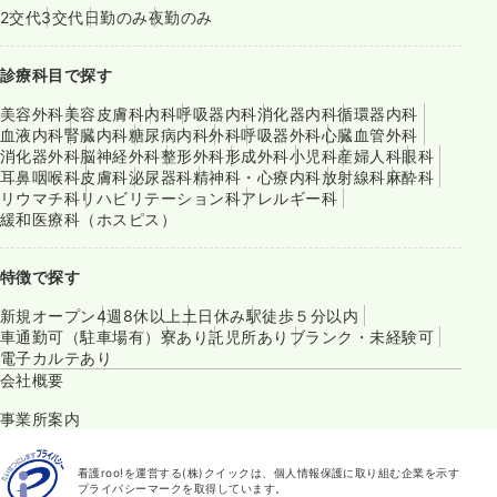
2交代
3交代
日勤のみ
夜勤のみ
診療科目で探す
美容外科
美容皮膚科
内科
呼吸器内科
消化器内科
循環器内科
血液内科
腎臓内科
糖尿病内科
外科
呼吸器外科
心臓血管外科
消化器外科
脳神経外科
整形外科
形成外科
小児科
産婦人科
眼科
耳鼻咽喉科
皮膚科
泌尿器科
精神科・心療内科
放射線科
麻酔科
リウマチ科
リハビリテーション科
アレルギー科
緩和医療科（ホスピス）
特徴で探す
新規オープン
4週8休以上
土日休み
駅徒歩５分以内
車通勤可（駐車場有）
寮あり
託児所あり
ブランク・未経験可
電子カルテあり
会社概要
事業所案内
看護roo!を運営する(株)クイックは、個人情報保護に取り組む企業を示す
プライバシーマークを取得しています。