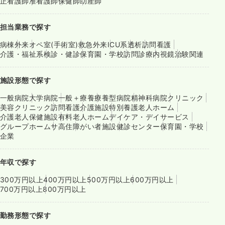
正看護師
准看護師
保健師
助産師
担当業務で探す
病棟
外来
オペ室(手術室)
救急外来
ICU系
透析
訪問看護
介護・福祉系
検診・健診
保育園・学校
訪問診療
内視鏡
治験関連
施設形態で探す
一般病院
大学病院
一般＋療養
療養型病院
精神科病院
クリニック
美容クリニック
訪問看護
介護施設
特別養護老人ホーム
介護老人保健施設
有料老人ホーム
デイケア・デイサービス
グループホーム
サ高住
障がい者施設
健診センター
保育園・学校
企業
年収で探す
300万円以上
400万円以上
500万円以上
600万円以上
700万円以上
800万円以上
勤務形態で探す