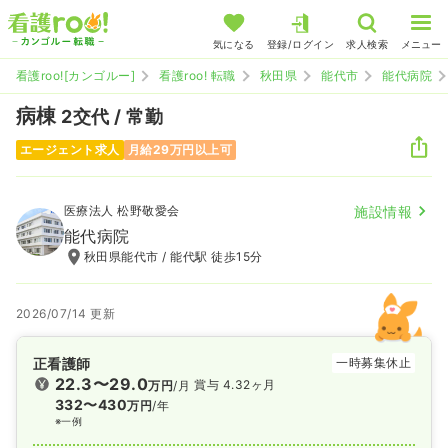
気になる
登録/ログイン
求人検索
メニュー
看護roo![カンゴルー]
看護roo! 転職
秋田県
能代市
能代病院
病棟
2交代 / 常勤
エージェント求人
月給29万円以上可
医療法人 松野敬愛会
施設情報
能代病院
秋田県能代市 / 能代駅 徒歩15分
2026/07/14 更新
正看護師
一時募集休止
22.3〜29.0
賞与 4.32ヶ月
万円
/月
332〜430
万円
/年
※一例