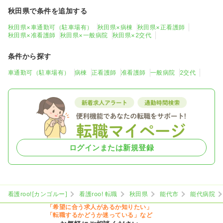
秋田県で条件を追加する
秋田県×車通勤可（駐車場有）
秋田県×病棟
秋田県×正看護師
秋田県×准看護師
秋田県×一般病院
秋田県×2交代
条件から探す
車通勤可（駐車場有）
病棟
正看護師
准看護師
一般病院
2交代
ログインまたは新規登録
看護roo![カンゴルー]
看護roo! 転職
秋田県
能代市
能代病院
「希望に合う求人があるか知りたい」
「転職するかどうか迷っている」など