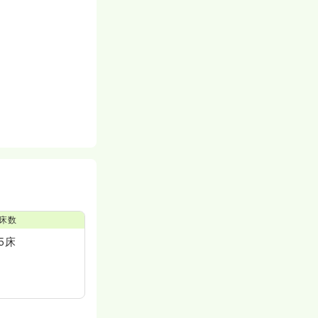
床数
5床