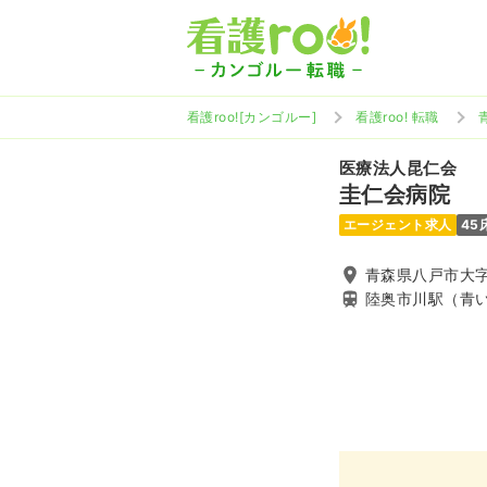
看護roo![カンゴルー]
看護roo! 転職
医療法人昆仁会
圭仁会病院
エージェント求人
45
青森県八戸市大字
陸奥市川駅（青