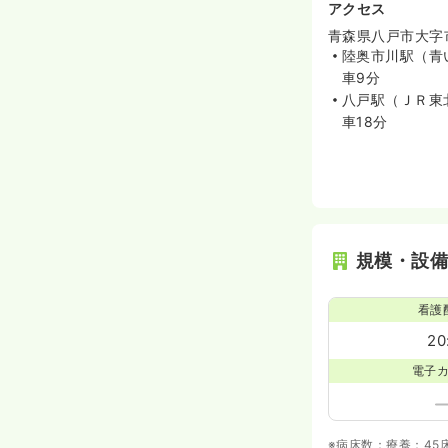
アクセス
青森県八戸市大字市
陸奥市川駅（青
車9分
八戸駅（ＪＲ東
車18分
規模・設
看護
20
電子
※病床数：療養：45