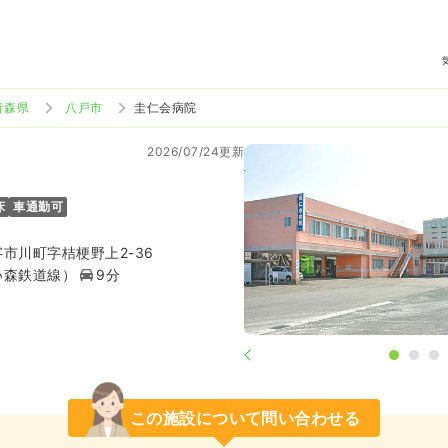
青森県
八戸市
圭仁会病院
2026/07/24更新
床
車通勤可
市川町字桔梗野上2-36
い森鉄道線）
9分
この施設について問い合わせる