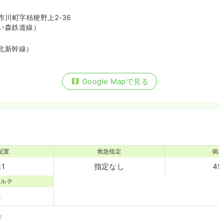
川町字桔梗野上2-36
い森鉄道線）
北新幹線）
Google Mapで見る
備
配置
救急指定
病
:1
指定なし
4
カルテ
床