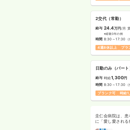
2交代（常勤）
24.4
給与
万円
/月
※経験3年の例
時間
8:30～17:30
（
4週8休以上
ブラ
日勤のみ（パート
1,300
給与
時給
円
時間
8:30～17:30
（
ブランク可
時給1
圭仁会病院は、患
に「愛し愛される