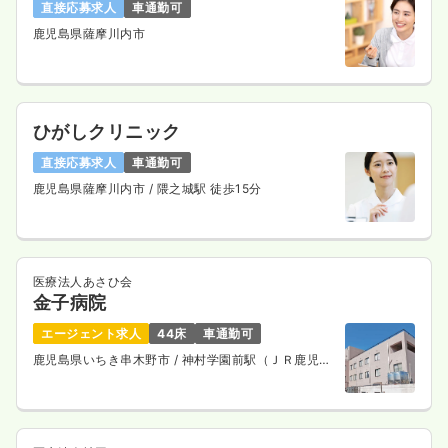
直接応募求人
車通勤可
鹿児島県薩摩川内市
ひがしクリニック
直接応募求人
車通勤可
鹿児島県薩摩川内市
/ 隈之城駅 徒歩15分
医療法人あさひ会
金子病院
エージェント求人
44床
車通勤可
鹿児島県いちき串木野市
/ 神村学園前駅（ＪＲ鹿児島
本線） 徒歩11分