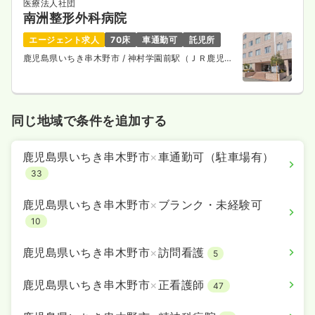
医療法人社団
南洲整形外科病院
エージェント求人
70床
車通勤可
託児所
鹿児島県いちき串木野市
/ 神村学園前駅（ＪＲ鹿児島
本線） 徒歩7分
同じ地域で条件を追加する
鹿児島県いちき串木野市
×
車通勤可（駐車場有）
33
鹿児島県いちき串木野市
×
ブランク・未経験可
10
鹿児島県いちき串木野市
×
訪問看護
5
鹿児島県いちき串木野市
×
正看護師
47