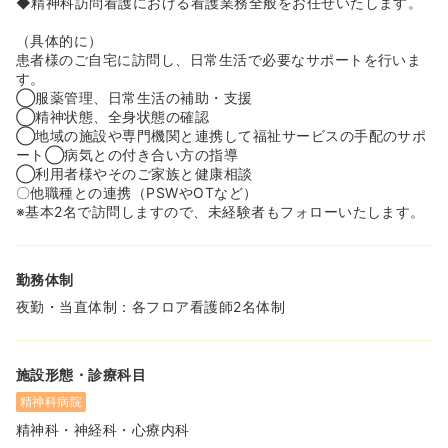
◆精神科訪問看護における看護業務全般をお任せいたします。
（具体的に）
患者様のご自宅に訪問し、日常生活で必要なサポートを行いま
す。
◯服薬管理、日常生活の補助・支援
◯精神状態、全身状態の確認
◯地域の施設や専門機関と連携して福祉サービスの手配のサポ
ート◯病気との付き合い方の指導
◯利用者様やそのご家族と健康相談
〇他職種との連携（PSWやOTなど）
※基本2名で訪問しますので、未経験者もフォローいたします。
勤務体制
夜勤・当直体制：各フロア看護師2名体制
施設形態・診療科目
精神科病院
精神科・神経科・心療内科