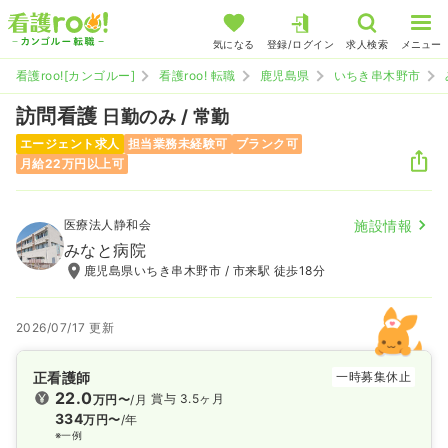
気になる
登録/ログイン
求人検索
メニュー
看護roo![カンゴルー]
看護roo! 転職
鹿児島県
いちき串木野市
訪問看護
日勤のみ / 常勤
エージェント求人
担当業務未経験可
ブランク可
月給22万円以上可
医療法人静和会
施設情報
みなと病院
鹿児島県いちき串木野市 / 市来駅 徒歩18分
2026/07/17 更新
正看護師
一時募集休止
22.0
賞与 3.5ヶ月
万円〜
/月
334
万円〜
/年
※一例