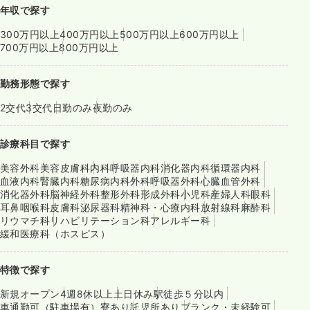
年収で探す
300万円以上
400万円以上
500万円以上
600万円以上
700万円以上
800万円以上
勤務形態で探す
2交代
3交代
日勤のみ
夜勤のみ
診療科目で探す
美容外科
美容皮膚科
内科
呼吸器内科
消化器内科
循環器内科
血液内科
腎臓内科
糖尿病内科
外科
呼吸器外科
心臓血管外科
消化器外科
脳神経外科
整形外科
形成外科
小児科
産婦人科
眼科
耳鼻咽喉科
皮膚科
泌尿器科
精神科・心療内科
放射線科
麻酔科
リウマチ科
リハビリテーション科
アレルギー科
緩和医療科（ホスピス）
特徴で探す
新規オープン
4週8休以上
土日休み
駅徒歩５分以内
車通勤可（駐車場有）
寮あり
託児所あり
ブランク・未経験可