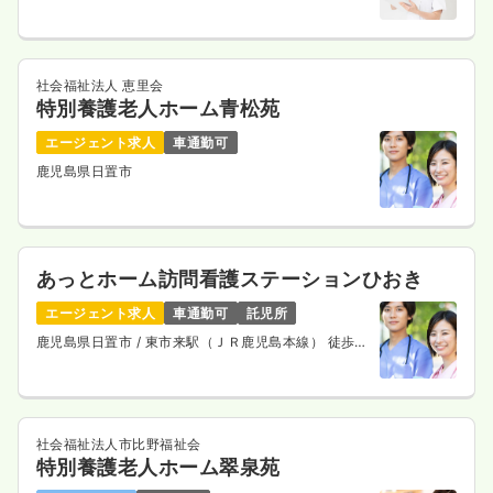
社会福祉法人 恵里会
特別養護老人ホーム青松苑
エージェント求人
車通勤可
鹿児島県日置市
あっとホーム訪問看護ステーションひおき
エージェント求人
車通勤可
託児所
鹿児島県日置市
/ 東市来駅（ＪＲ鹿児島本線） 徒歩4
分
社会福祉法人市比野福祉会
特別養護老人ホーム翠泉苑