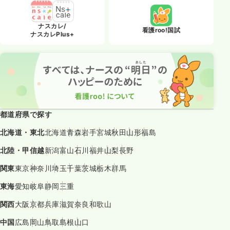
ナスカレ/
看護roo!国試
ナスカレPlus+
都道府県で探す
北海道・東北
北海道
青森
岩手
宮城
秋田
山形
福島
北陸・甲信越
新潟
富山
石川
福井
山梨
長野
関東
東京
神奈川
埼玉
千葉
茨城
栃木
群馬
東海
愛知
岐阜
静岡
三重
関西
大阪
京都
兵庫
滋賀
奈良
和歌山
中国
広島
岡山
鳥取
島根
山口