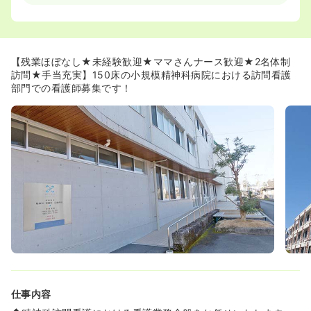
す。
≪待遇面も安心の求人≫
◆養育手当の支給や半日単位での有給取得が可能など、生
活スタイルに合わせた柔軟な働き方を病院全体でバックア
【残業ほぼなし★未経験歓迎★ママさんナース歓迎★2名体制
ップしています。
訪問★手当充実】150床の小規模精神科病院における訪問看護
◆同居家族の通院付き添いに利用できる「介護休暇」が整
部門での看護師募集です！
備されており、ライフステージが変化しても安心して勤め
続けることが可能です。
仕事内容