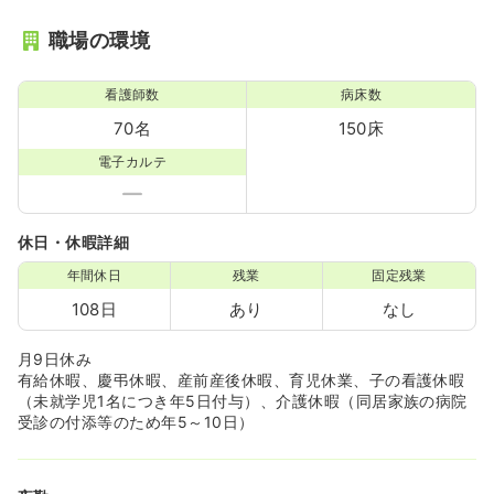
職場の環境
看護師数
病床数
70名
150床
電子カルテ
休日・休暇詳細
年間休日
残業
固定残業
108日
あり
なし
月9日休み
有給休暇、慶弔休暇、産前産後休暇、育児休業、子の看護休暇
（未就学児1名につき年5日付与）、介護休暇（同居家族の病院
受診の付添等のため年5～10日）