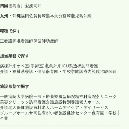
四国
徳島
香川
愛媛
高知
九州・沖縄
福岡
佐賀
長崎
熊本
大分
宮崎
鹿児島
沖縄
職種で探す
正看護師
准看護師
保健師
助産師
担当業務で探す
病棟
外来
オペ室(手術室)
救急外来
ICU系
透析
訪問看護
介護・福祉系
検診・健診
保育園・学校
訪問診療
内視鏡
治験関連
施設形態で探す
一般病院
大学病院
一般＋療養
療養型病院
精神科病院
クリニック
美容クリニック
訪問看護
介護施設
特別養護老人ホーム
介護老人保健施設
有料老人ホーム
デイケア・デイサービス
グループホーム
サ高住
障がい者施設
健診センター
保育園・学校
企業