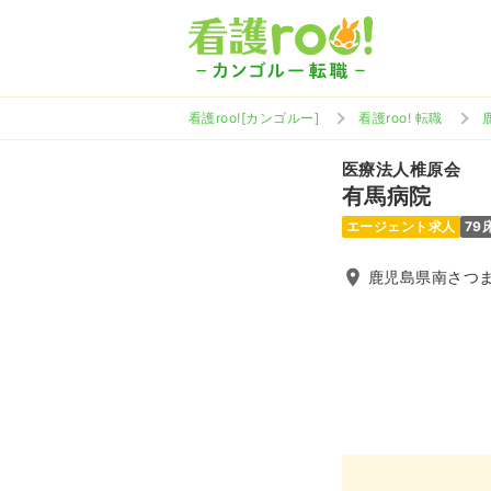
看護roo![カンゴルー]
看護roo! 転職
医療法人椎原会
有馬病院
エージェント求人
79
鹿児島県南さつま