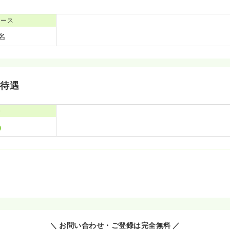
ナース
0名
・待遇
寮
＼ お問い合わせ・ご登録は完全無料 ／