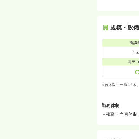
規模・設
看護
15
電子
※病床数：一般46床
勤務体制
夜勤・当直体制