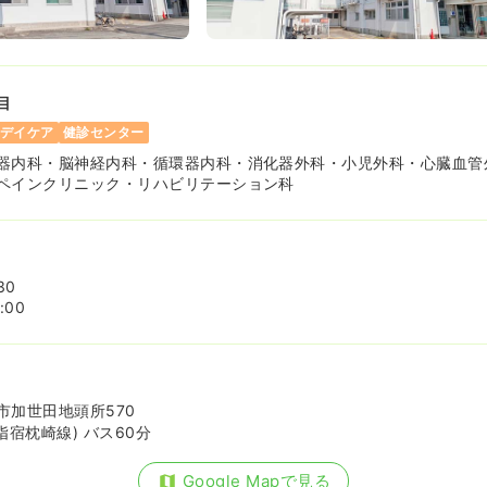
目
デイケア
健診センター
器内科・脳神経内科・循環器内科・消化器外科・小児外科・心臓血管
ペインクリニック・リハビリテーション科
30
:00
市加世田地頭所570
指宿枕崎線) バス60分
Google Mapで見る