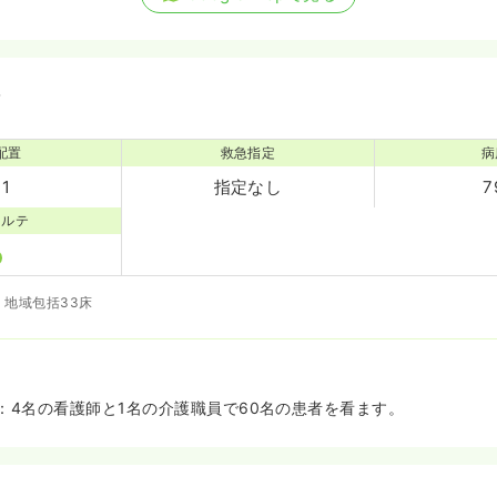
備
配置
救急指定
病
:1
指定なし
7
カルテ
、地域包括33床
：4名の看護師と1名の介護職員で60名の患者を看ます。