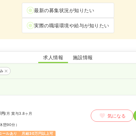
最新の募集状況が知りたい
実際の職場環境や給与が知りたい
有馬病院
求人情報
施設情報
のみ
師
万円
/月
賞与3.8ヶ月
気になる
休憩90分）
コールあり
月給30万円以上可