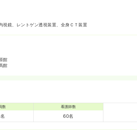
内視鏡、レントゲン透視装置、全身ＣＴ装置
原館
馬館
員数
看護師数
4名
60名