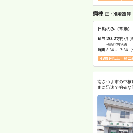
病棟
正・准看護師
日勤のみ（常勤）
20.2
給与
万円
/月
賞
※経験13年の例
時間
8:30～17:30
（
4週8休以上
第二
南さつま市の中核
まに迅速で的確な