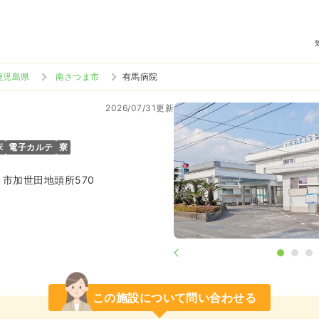
鹿児島県
南さつま市
有馬病院
2026/07/31更新
床
電子カルテ
寮
市加世田地頭所570
この施設について問い合わせる