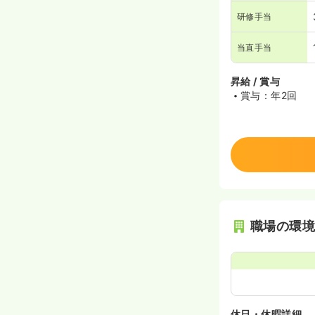
研修手当
当直手当
昇給 / 賞与
賞与：年2回
職場の環
休日・休暇詳細