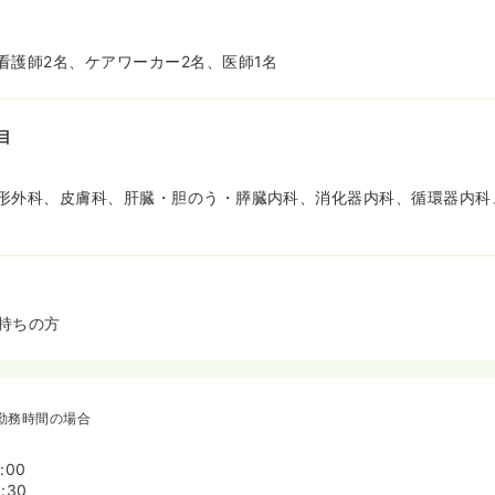
看護師2名、ケアワーカー2名、医師1名
目
形外科、皮膚科、肝臓・胆のう・膵臓内科、消化器内科、循環器内科
持ちの方
勤務時間の場合
:00
:30