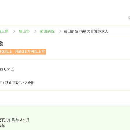
埼玉県
狭山市
前田病院
前田病院 病棟の看護師求人
勤
8休以上
月給35万円以上可
ロリア会
 / 狭山市駅 バス6分
賞与 3ヶ月
万円
/月
円
/年