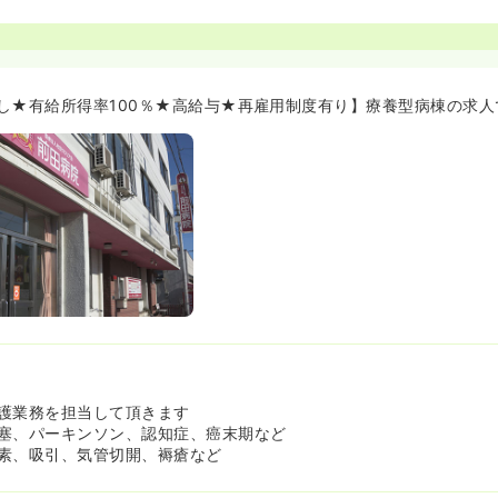
し★有給所得率100％★高給与★再雇用制度有り】療養型病棟の求人
護業務を担当して頂きます
塞、パーキンソン、認知症、癌末期など
素、吸引、気管切開、褥瘡など