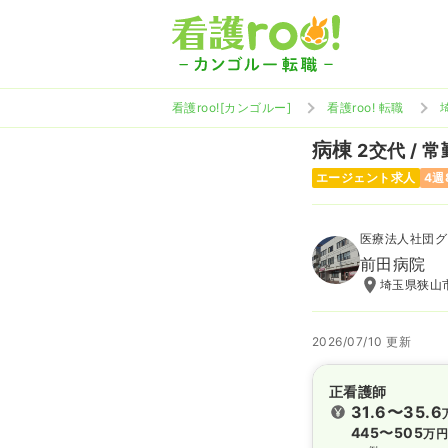
看護roo![カンゴルー]
看護roo! 転職
病棟
2交代 / 常
エージェント求人
4週
医療法人社団グ
前田病院
埼玉県狭山市
2026/07/10 更新
正看護師
31.6〜35.6
445〜505
万