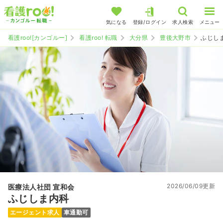
気になる
登録/ログイン
求人検索
メニュー
看護roo![カンゴルー]
看護roo! 転職
大分県
豊後大野市
ふじし
2026/06/09更新
医療法人社団 宣和会
ふじしま内科
エージェント求人
車通勤可