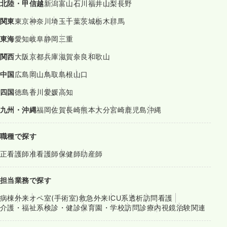
北陸・甲信越
新潟
富山
石川
福井
山梨
長野
関東
東京
神奈川
埼玉
千葉
茨城
栃木
群馬
東海
愛知
岐阜
静岡
三重
関西
大阪
京都
兵庫
滋賀
奈良
和歌山
中国
広島
岡山
鳥取
島根
山口
四国
徳島
香川
愛媛
高知
九州・沖縄
福岡
佐賀
長崎
熊本
大分
宮崎
鹿児島
沖縄
職種で探す
正看護師
准看護師
保健師
助産師
担当業務で探す
病棟
外来
オペ室(手術室)
救急外来
ICU系
透析
訪問看護
介護・福祉系
検診・健診
保育園・学校
訪問診療
内視鏡
治験関連