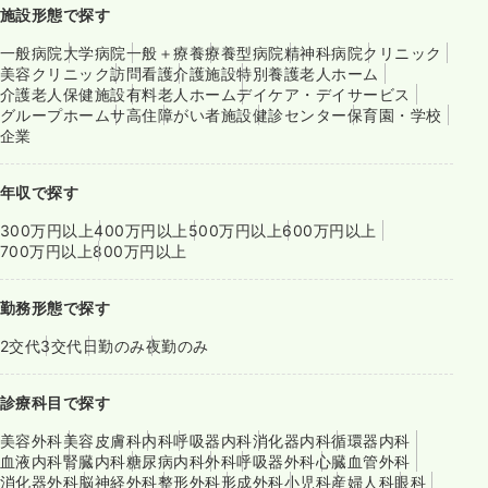
施設形態で探す
一般病院
大学病院
一般＋療養
療養型病院
精神科病院
クリニック
美容クリニック
訪問看護
介護施設
特別養護老人ホーム
介護老人保健施設
有料老人ホーム
デイケア・デイサービス
グループホーム
サ高住
障がい者施設
健診センター
保育園・学校
企業
年収で探す
300万円以上
400万円以上
500万円以上
600万円以上
700万円以上
800万円以上
勤務形態で探す
2交代
3交代
日勤のみ
夜勤のみ
診療科目で探す
美容外科
美容皮膚科
内科
呼吸器内科
消化器内科
循環器内科
血液内科
腎臓内科
糖尿病内科
外科
呼吸器外科
心臓血管外科
消化器外科
脳神経外科
整形外科
形成外科
小児科
産婦人科
眼科