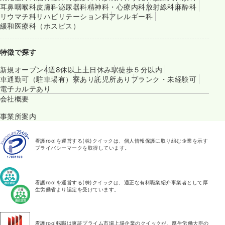
耳鼻咽喉科
皮膚科
泌尿器科
精神科・心療内科
放射線科
麻酔科
リウマチ科
リハビリテーション科
アレルギー科
緩和医療科（ホスピス）
特徴で探す
新規オープン
4週8休以上
土日休み
駅徒歩５分以内
車通勤可（駐車場有）
寮あり
託児所あり
ブランク・未経験可
電子カルテあり
会社概要
事業所案内
看護roo!を運営する(株)クイックは、個人情報保護に取り組む企業を示す
プライバシーマークを取得しています。
看護roo!を運営する(株)クイックは、適正な有料職業紹介事業者として厚
生労働省より認定を受けています。
看護roo!転職は東証プライム市場上場企業のクイックが、厚生労働大臣の