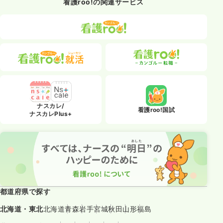
看護roo!の関連サービス
ナスカレ/
看護roo!国試
ナスカレPlus+
都道府県で探す
北海道・東北
北海道
青森
岩手
宮城
秋田
山形
福島