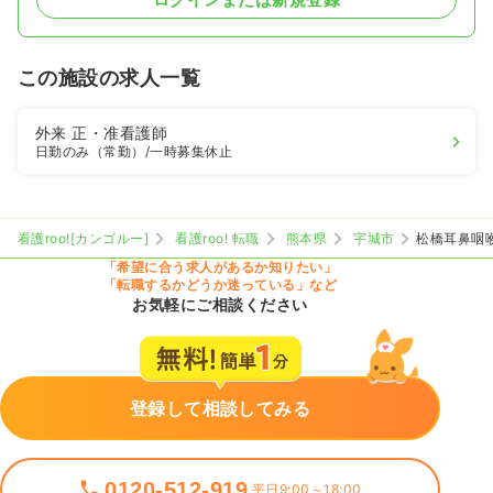
この施設の求人一覧
外来
正・准看護師
日勤のみ（常勤）
/一時募集休止
看護roo![カンゴルー]
看護roo! 転職
熊本県
宇城市
松橋耳鼻咽
「希望に合う求人があるか知りたい」
「転職するかどうか迷っている」など
お気軽にご相談ください
登録して相談してみる
0120-512-919
平日9:00～18:00