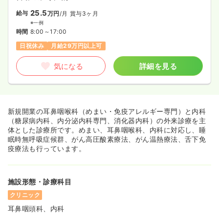
25.5
給与
万円
/月
賞与3ヶ月
※一例
時間
8:00～17:00
日祝休み
月給29万円以上可
気になる
詳細を見る
新規開業の耳鼻咽喉科（めまい・免疫アレルギー専門）と内科
（糖尿病内科、内分泌内科専門、消化器内科）の外来診療を主
体とした診療所です。めまい、耳鼻咽喉科、内科に対応し、睡
眠時無呼吸症候群、がん高圧酸素療法、がん温熱療法、舌下免
疫療法も行っています。
施設形態・診療科目
クリニック
耳鼻咽頭科、内科