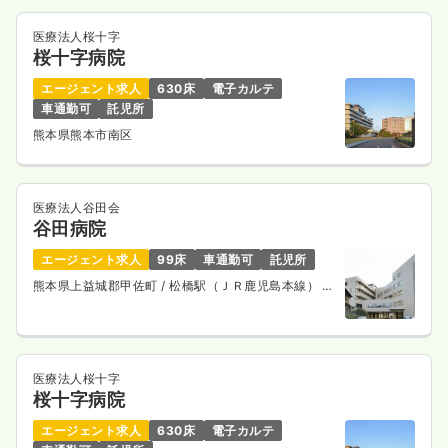
医療法人桜十字
桜十字病院
エージェント求人
630床
電子カルテ
車通勤可
託児所
熊本県熊本市南区
医療法人谷田会
谷田病院
エージェント求人
99床
車通勤可
託児所
熊本県上益城郡甲佐町
/ 松橋駅（ＪＲ鹿児島本線） 車
25分
医療法人桜十字
桜十字病院
エージェント求人
630床
電子カルテ