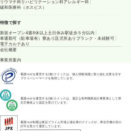
リウマチ科
リハビリテーション科
アレルギー科
緩和医療科（ホスピス）
特徴で探す
新規オープン
4週8休以上
土日休み
駅徒歩５分以内
車通勤可（駐車場有）
寮あり
託児所あり
ブランク・未経験可
電子カルテあり
会社概要
事業所案内
看護roo!を運営する(株)クイックは、個人情報保護に取り組む企業を示す
プライバシーマークを取得しています。
看護roo!を運営する(株)クイックは、適正な有料職業紹介事業者として厚
生労働省より認定を受けています。
看護roo!転職は東証プライム市場上場企業のクイックが、厚生労働大臣の
許可を受けて運営しています。