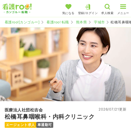
気になる
登録/ログイン
求人検索
メニュー
看護roo![カンゴルー]
看護roo! 転職
熊本県
宇城市
松橋耳鼻咽
2026/07/21更新
医療法人社団松吉会
松橋耳鼻咽喉科・内科クリニック
エージェント求人
車通勤可