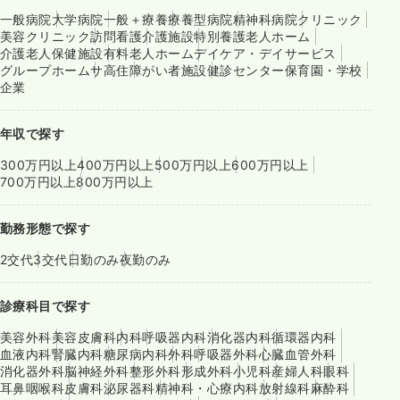
一般病院
大学病院
一般＋療養
療養型病院
精神科病院
クリニック
美容クリニック
訪問看護
介護施設
特別養護老人ホーム
介護老人保健施設
有料老人ホーム
デイケア・デイサービス
グループホーム
サ高住
障がい者施設
健診センター
保育園・学校
企業
年収で探す
300万円以上
400万円以上
500万円以上
600万円以上
700万円以上
800万円以上
勤務形態で探す
2交代
3交代
日勤のみ
夜勤のみ
診療科目で探す
美容外科
美容皮膚科
内科
呼吸器内科
消化器内科
循環器内科
血液内科
腎臓内科
糖尿病内科
外科
呼吸器外科
心臓血管外科
消化器外科
脳神経外科
整形外科
形成外科
小児科
産婦人科
眼科
耳鼻咽喉科
皮膚科
泌尿器科
精神科・心療内科
放射線科
麻酔科