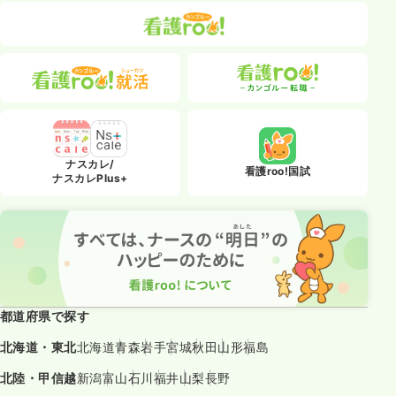
ナスカレ/
看護roo!国試
ナスカレPlus+
都道府県で探す
北海道・東北
北海道
青森
岩手
宮城
秋田
山形
福島
北陸・甲信越
新潟
富山
石川
福井
山梨
長野