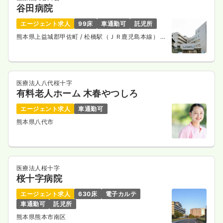
谷田病院
エージェント求人
99床
車通勤可
託児所
熊本県上益城郡甲佐町
/ 松橋駅（ＪＲ鹿児島本線） 車
25分
医療法人八代桜十字
有料老人ホーム 木春やつしろ
エージェント求人
車通勤可
熊本県八代市
医療法人桜十字
桜十字病院
エージェント求人
630床
電子カルテ
車通勤可
託児所
熊本県熊本市南区