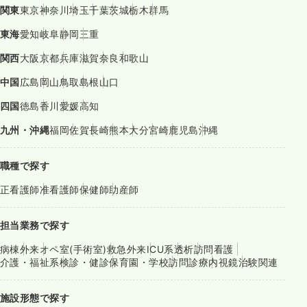
関東
東京
神奈川
埼玉
千葉
茨城
栃木
群馬
東海
愛知
岐阜
静岡
三重
関西
大阪
京都
兵庫
滋賀
奈良
和歌山
中国
広島
岡山
鳥取
島根
山口
四国
徳島
香川
愛媛
高知
九州・沖縄
福岡
佐賀
長崎
熊本
大分
宮崎
鹿児島
沖縄
職種で探す
正看護師
准看護師
保健師
助産師
担当業務で探す
病棟
外来
オペ室(手術室)
救急外来
ICU系
透析
訪問看護
介護・福祉系
検診・健診
保育園・学校
訪問診療
内視鏡
治験関連
施設形態で探す