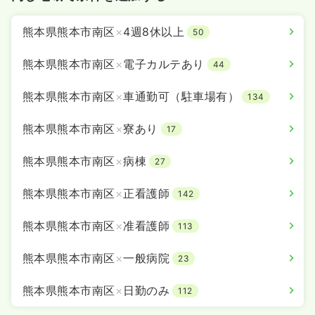
※一例
時間
8:30～17:30
熊本県熊本市南区
×
4週8休以上
50
4週8休以上
月給26万円以上可
熊本県熊本市南区
×
電子カルテあり
44
気になる
詳細を見る
熊本県熊本市南区
×
車通勤可（駐車場有）
134
熊本県熊本市南区
×
寮あり
17
熊本県熊本市南区
×
病棟
27
熊本県熊本市南区
×
正看護師
142
熊本県熊本市南区
×
准看護師
113
熊本県熊本市南区
×
一般病院
23
熊本県熊本市南区
×
日勤のみ
112