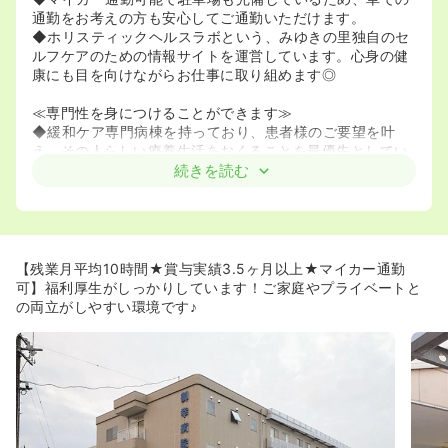
通勤をお考えの方も安心してご通勤いただけます。
◆ホリスティックヘルスラボという、みゆきの里独自のセ
ルフケアのための情報サイトを運営しています。心身の健
康にも目を向けながらお仕事に取り組めます◎
≪専門性を身につけることができます≫
◆緩和ケア専門病棟を持っており、患者様のご要望を叶
え、その人らしい療養生活をおくることを最優先としてい
ます。
続きを読む
◆全国初のLTAC心不全センターを開設し、多職種からな
る専門チームで心不全患者さんをケアすることで、より質
の高い医療を提供しています。
≪プライベートとの両立が図りやすい環境です！≫
【残業月平均10時間★賞与実績3.5ヶ月以上★マイカー通勤
◆有給は、入職初日から10日間付与されます！また、時間
可】福利厚生がしっかりしています！ご家庭やプライベートと
単位で取得ができるため、お子さまの授業参観などの学校
の両立がしやすい環境です♪
行事やご自身の予定にもあてることができ、プライベート
との両立がしやすい環境です◎
◆残業時間は月平均10時間程度と少ないため、プライベー
トを大事にしながら働きたい方にもオススメの求人です。
≪教育体制◎≫
◆クリニカルラダーを導入しています！中途入職の方でも