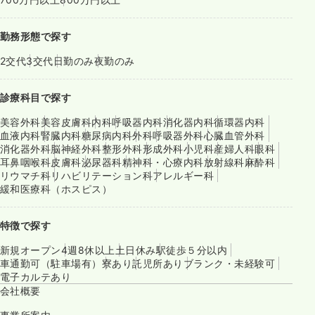
勤務形態で探す
2交代
3交代
日勤のみ
夜勤のみ
診療科目で探す
美容外科
美容皮膚科
内科
呼吸器内科
消化器内科
循環器内科
血液内科
腎臓内科
糖尿病内科
外科
呼吸器外科
心臓血管外科
消化器外科
脳神経外科
整形外科
形成外科
小児科
産婦人科
眼科
耳鼻咽喉科
皮膚科
泌尿器科
精神科・心療内科
放射線科
麻酔科
リウマチ科
リハビリテーション科
アレルギー科
緩和医療科（ホスピス）
特徴で探す
新規オープン
4週8休以上
土日休み
駅徒歩５分以内
車通勤可（駐車場有）
寮あり
託児所あり
ブランク・未経験可
電子カルテあり
会社概要