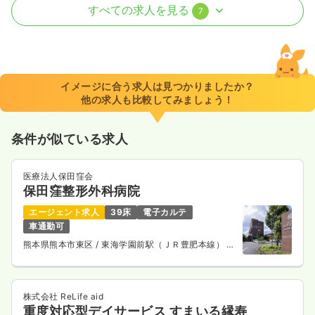
病棟
一般病院
正・准看護師 / 管理職
すべての求人を見る
7
一時募集休止
日勤のみ（常勤）
19.6〜26.6
給与
万円
/月
賞与2回
※一例
イメージに合う求人は見つかりましたか？
時間
8:30～17:30
他の求人も比較してみましょう！
4週8休以上
月給26万円以上可
条件が似ている求人
気になる
詳細を見る
医療法人保田窪会
保田窪整形外科病院
外来
一般病院
正・准看護師
エージェント求人
39床
電子カルテ
車通勤可
一時募集休止
日勤のみ（常勤）
熊本県熊本市東区
/ 東海学園前駅（ＪＲ豊肥本線） 車
6分
19.6〜26.6
給与
万円
/月
賞与2回
※一例
時間
8:30～17:30
株式会社 ReLife aid
重度対応型デイサービス すまいる縁寿
4週8休以上
月給26万円以上可