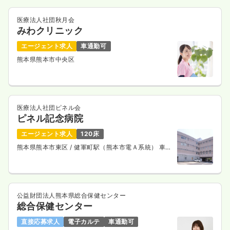
27.7
給与
万円
/月
賞与3.5ヶ月
医療法人社団秋月会
※経験20年の例
みわクリニック
時間
8:20～17:20
（休憩60分）
エージェント求人
車通勤可
オンコールあり
担当業務未経験可
月給27万円以上可
熊本県熊本市中央区
気になる
詳細を見る
医療法人社団ピネル会
訪問診療
ピネル記念病院
一般病院
正看護師
エージェント求人
120床
一時募集休止
日勤のみ（常勤）
熊本県熊本市東区
/ 健軍町駅（熊本市電Ａ系統） 車
10分
19.9〜27.4
給与
万円
/月
賞与3.5ヶ月
※一例
時間
8:30～17:30
（休憩60分）
公益財団法人熊本県総合保健センター
土日祝休み
オンコールあり
月給27万円以上可
総合保健センター
気になる
詳細を見る
直接応募求人
電子カルテ
車通勤可