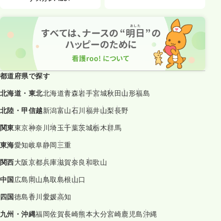
都道府県で探す
北海道・東北
北海道
青森
岩手
宮城
秋田
山形
福島
北陸・甲信越
新潟
富山
石川
福井
山梨
長野
関東
東京
神奈川
埼玉
千葉
茨城
栃木
群馬
東海
愛知
岐阜
静岡
三重
関西
大阪
京都
兵庫
滋賀
奈良
和歌山
中国
広島
岡山
鳥取
島根
山口
四国
徳島
香川
愛媛
高知
九州・沖縄
福岡
佐賀
長崎
熊本
大分
宮崎
鹿児島
沖縄