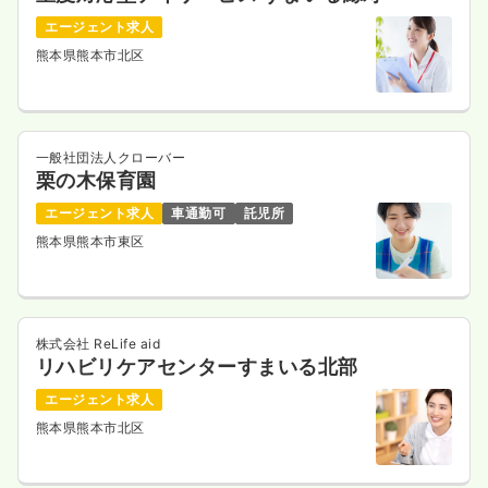
エージェント求人
気になる
詳細を見る
熊本県熊本市北区
検診・健診
一般病院
正・准看護師
一般社団法人クローバー
栗の木保育園
一時募集休止
日勤のみ（常勤）
エージェント求人
車通勤可
託児所
給与
お問い合わせください
熊本県熊本市東区
時間
8:30～17:30
4週8休以上
気になる
詳細を見る
株式会社 ReLife aid
リハビリケアセンターすまいる北部
エージェント求人
訪問看護
熊本県熊本市北区
訪問看護
正看護師
一時募集休止
日勤のみ（常勤）