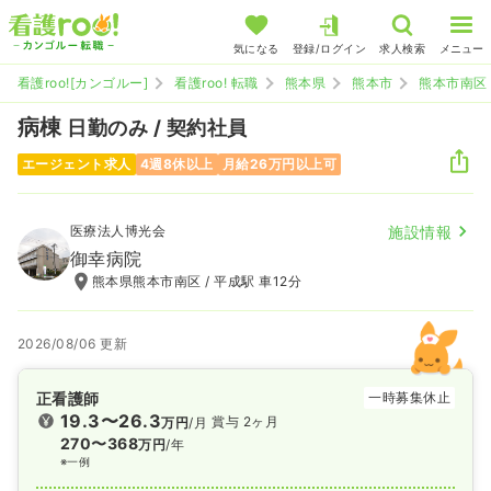
気になる
登録/ログイン
求人検索
メニュー
看護roo![カンゴルー]
看護roo! 転職
熊本県
熊本市
熊本市南区
病棟
日勤のみ / 契約社員
エージェント求人
4週8休以上
月給26万円以上可
医療法人博光会
施設情報
御幸病院
熊本県熊本市南区 / 平成駅 車12分
2026/08/06 更新
正看護師
一時募集休止
19.3〜26.3
賞与 2ヶ月
万円
/月
270〜368
万円
/年
※一例