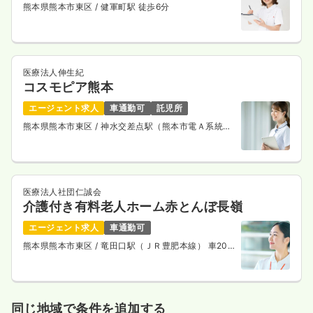
熊本県熊本市東区
/ 健軍町駅 徒歩6分
その他
一般病院
認定看護師
医療法人伸生紀
一時募集休止
日勤のみ（常勤）
コスモピア熊本
19.6〜25.6
給与
万円
/月
賞与2回
エージェント求人
車通勤可
託児所
※一例
熊本県熊本市東区
/ 神水交差点駅（熊本市電Ａ系統）
時間
8:30～17:30
徒歩15分
新卒可
月給25万円以上可
気になる
詳細を見る
医療法人社団仁誠会
介護付き有料老人ホーム赤とんぼ長嶺
エージェント求人
車通勤可
その他
一般病院
正・准看護師
熊本県熊本市東区
/ 竜田口駅（ＪＲ豊肥本線） 車20
分
一時募集休止
2交代（常勤）
19.6〜26.6
給与
万円
/月
賞与2回
同じ地域で条件を追加する