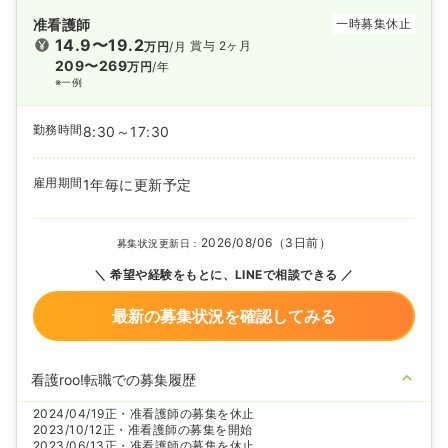
准看護師
一時募集休止
14.9〜19.2
賞与 2ヶ月
万円
/月
209〜269
万円
/年
※一例
勤務時間
8:30～17:30
雇用期間
1年毎に更新予定
2026/08/06（3日前）
募集状況更新日：
希望や経験をもとに、LINEで相談できる
最新の募集状況を確認してみる
看護roo!転職での募集履歴
2024/04/19
正・准看護師の募集を休止
2023/10/12
正・准看護師の募集を開始
2023/06/13
正・准看護師の募集を休止