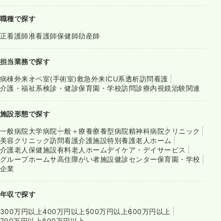
職種で探す
正看護師
准看護師
保健師
助産師
担当業務で探す
病棟
外来
オペ室(手術室)
救急外来
ICU系
透析
訪問看護
介護・福祉系
検診・健診
保育園・学校
訪問診療
内視鏡
治験関連
施設形態で探す
一般病院
大学病院
一般＋療養
療養型病院
精神科病院
クリニック
美容クリニック
訪問看護
介護施設
特別養護老人ホーム
介護老人保健施設
有料老人ホーム
デイケア・デイサービス
グループホーム
サ高住
障がい者施設
健診センター
保育園・学校
企業
年収で探す
300万円以上
400万円以上
500万円以上
600万円以上
700万円以上
800万円以上