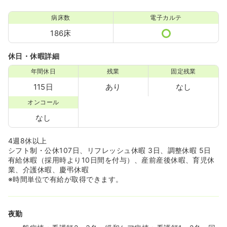
病床数
電子カルテ
186床
休日・休暇詳細
年間休日
残業
固定残業
115日
あり
なし
オンコール
なし
4週8休以上
シフト制・公休107日、リフレッシュ休暇 3日、調整休暇 5日
有給休暇（採用時より10日間を付与）、産前産後休暇、育児休
業、介護休暇、慶弔休暇
※時間単位で有給が取得できます。
夜勤