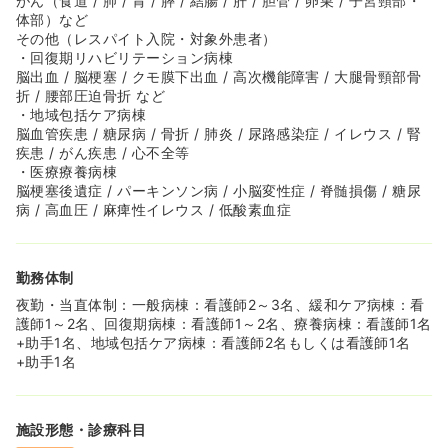
がん（食道 / 肺 / 胃 / 膵 / 結腸 / 肝 / 胆管 / 卵巣 / 子宮頸部・
体部）など
その他（レスパイト入院・対象外患者）
・回復期リハビリテーション病棟
脳出血 / 脳梗塞 / クモ膜下出血 / 高次機能障害 / 大腿骨頸部骨
折 / 腰部圧迫骨折 など
・地域包括ケア病棟
脳血管疾患 / 糖尿病 / 骨折 / 肺炎 / 尿路感染症 / イレウス / 腎
疾患 / がん疾患 / 心不全等
・医療療養病棟
脳梗塞後遺症 / パーキンソン病 / 小脳変性症 / 脊髄損傷 / 糖尿
病 / 高血圧 / 麻痺性イレウス / 低酸素血症
勤務体制
夜勤・当直体制：一般病棟：看護師2～3名、緩和ケア病棟：看
護師1～2名、回復期病棟：看護師1～2名、療養病棟：看護師1名
+助手1名、地域包括ケア病棟：看護師2名もしくは看護師1名
+助手1名
施設形態・診療科目