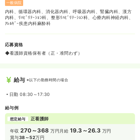
一般病院
内科、循環器内科、消化器内科、呼吸器内科、腎臓内科、漢方
内科、ﾘﾊﾋﾞﾘﾃｰｼｮﾝ科、整形ﾘﾊﾋﾞﾘﾃｰｼｮﾝ科、心療内科神経内科、
ｱﾚﾙｷﾞｰ疾患内科麻酔科
応募資格
◆看護師資格保有者（正・准問わず）
給与
※以下の勤務時間の場合
日勤
08:30～17:30
給与例
正看護師
想定給与
270～368
19.3～26.3
年収
万円
月給
万円
賞与
38～52
万円