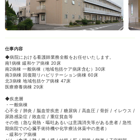
安心して飛び込みやすい環境です◎
仕事内容
◆病院における看護師業務全般をお任せいたします。
南1病棟 緩和ケア病棟 20床
南2病棟 一般病棟（地域包括ケア病床含む）30床
南3病棟 回復期リハビリテーション病棟 60床
北3病棟 地域包括ケア病棟 47床
医療療養病棟 29床
◆疾患層
・一般病棟
心不全 / 肺炎 / 脳血管疾患 / 糖尿病 / 高血圧 / 骨折 / イレウス /
尿路感染症 / 敗血症 / 重症貧血等
その他（急な発熱・嘔吐あるいは意識消失等がある患者 / 急性
期病院での心臓手術待機や化学療法休薬中の患者）
・緩和ケア病棟