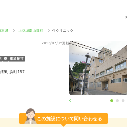
熊本県
上益城郡山都町
伴クリニック
2026/07/02更新
床
寮
車通勤可
都町浜町167
この施設について問い合わせる