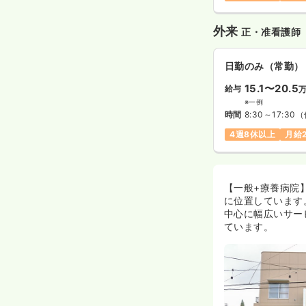
外来
正・准看護師
日勤のみ（常勤）
15.1〜20.5
給与
※一例
時間
8:30～17:30
（
4週8休以上
月給
【一般+療養病院
に位置しています
中心に幅広いサー
ています。