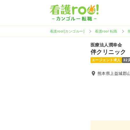
看護roo![カンゴルー]
看護roo! 転職
医療法人潤幸会
伴クリニック
エージェント求人
32
熊本県上益城郡山