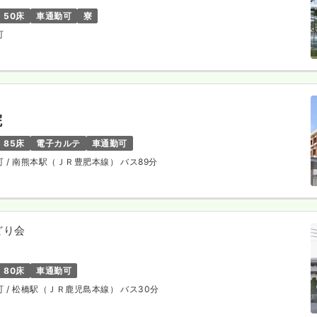
50床
車通勤可
寮
町
院
85床
電子カルテ
車通勤可
町
/ 南熊本駅（ＪＲ豊肥本線） バス89分
どり会
80床
車通勤可
町
/ 松橋駅（ＪＲ鹿児島本線） バス30分