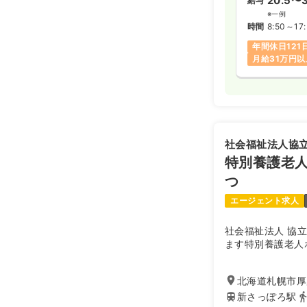
20.5〜3
給与
※一例
時間
8:50～17
年間休日121
月給31万円以
社会福祉法人協
特別養護老
つ
エージェント求人
社会福祉法人 協
ます特別養護老人
北海道札幌市厚
新さっぽろ駅