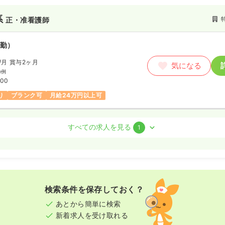
系
正・准看護師
勤）
/月
賞与2ヶ月
気になる
の例
:00
り
ブランク可
月給24万円以上可
・准看護師
すべての求人を見る
1
勤）
/月
賞与2.4ヶ月
気になる
の例
:00
検索条件を保存しておく？
り
ブランク可
月給24万円以上可
あとから簡単に検索
新着求人を受け取れる