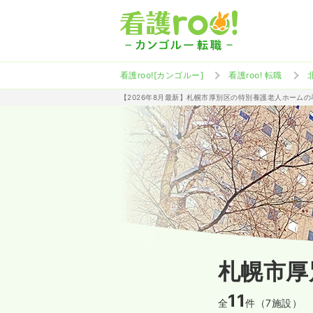
看護roo![カンゴルー]
看護roo! 転職
【2026年8月最新】札幌市厚別区の特別養護老人ホーム
札幌市厚
11
全
件（7施設）