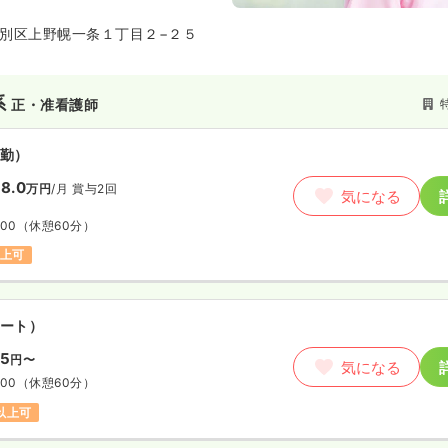
別区上野幌一条１丁目２−２５
系
正・准看護師
勤）
8.0
万円
/月
賞与2回
気になる
:00
（休憩60分）
以上可
ート）
95
円〜
気になる
:00
（休憩60分）
円以上可