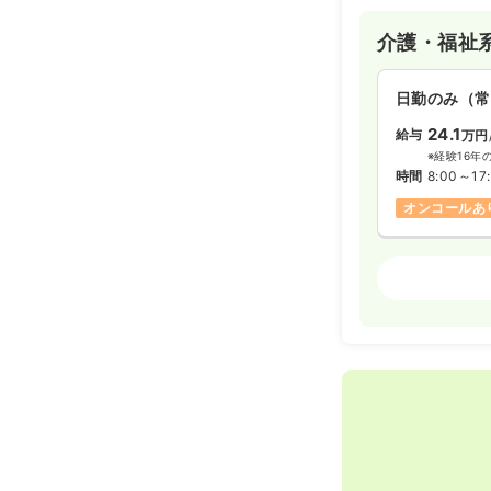
介護・福祉
日勤のみ（常
24.1
給与
万円
※経験16年
時間
8:00～17
オンコールあ
訪問看護
正
日勤のみ（常
24.1
給与
万円
※経験16年
時間
8:00～17
オンコールあ