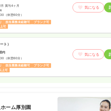
/月
賞与4ヶ月
気になる
例
:30
（休憩60分）
り
担当業務未経験可
ブランク可
以上可
ート）
20
円
気になる
:30
（休憩60分）
り
担当業務未経験可
ブランク可
円以上可
人ホーム厚別園