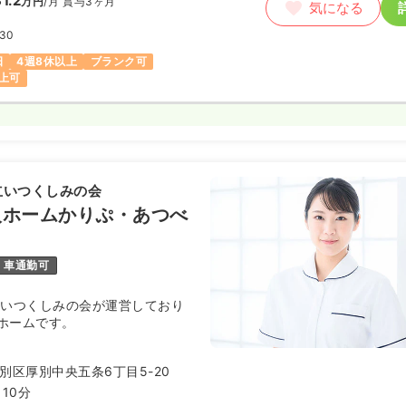
1.2
万円
/月
賞与3ヶ月
気になる
:30
日
4週8休以上
ブランク可
上可
立いつくしみの会
人ホームかりぷ・あつべ
車通勤可
立いつくしみの会が運営しており
ホームです。
別区厚別中央五条6丁目5-20
10分