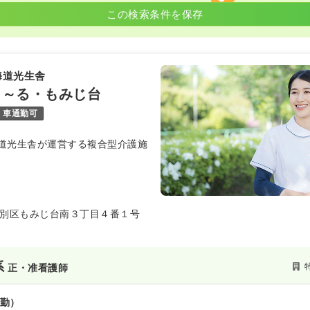
この検索条件を保存
海道光生舎
ま～る・もみじ台
車通勤可
道光生舎が運営する複合型介護施
別区もみじ台南３丁目４番１号
系
正・准看護師
勤）