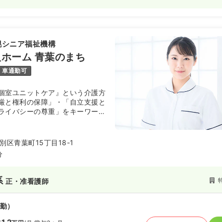
幌シニア福祉機構
ホーム 青葉のまち
車通勤可
個室ユニットケア』という介護方
厳と権利の保障」・「自立支援と
ライバシーの尊重」をキーワード
のコミュニケーションを大切にし
を提供しております。
区青葉町15丁目18-1
分
系
正・准看護師
勤）