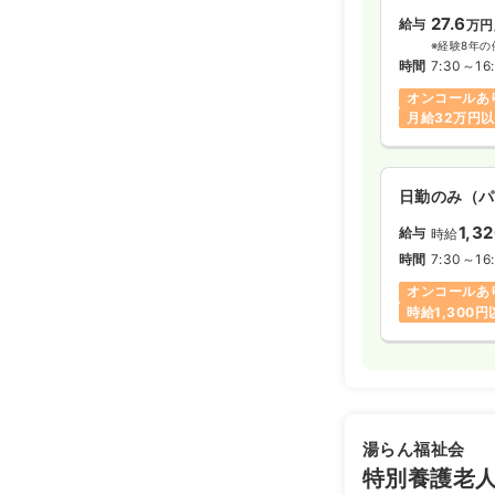
27.6
給与
万円
※経験8年の
時間
7:30～16
オンコールあ
月給32万円
日勤のみ（パ
1,3
給与
時給
時間
7:30～16
オンコールあ
時給1,300
湯らん福祉会
特別養護老