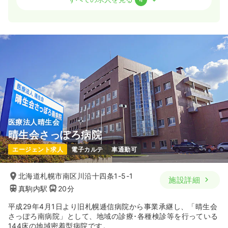
日勤のみ（パート）
1,500
給与
時給
円
時間
8:30～17:30
（休憩60分）
日祝休み
担当業務未経験可
時給1,500円以上可
気になる
詳細を見る
医療法人晴生会
一時募集休止
日勤のみ（常勤）
晴生会さっぽろ病院
28.0
給与
万円
/月
賞与3.7ヶ月
エージェント求人
電子カルテ
車通勤可
※経験8年の例
時間
8:30～17:10
北海道札幌市南区川沿十四条1-5-1
施設詳細
日祝休み
担当業務未経験可
月給28万円以上可
真駒内駅
20分
気になる
詳細を見る
平成29年4月1日より旧札幌逓信病院から事業承継し、「晴生会
さっぽろ南病院」として、地域の診療･各種検診等を行っている
144床の地域密着型病院です。