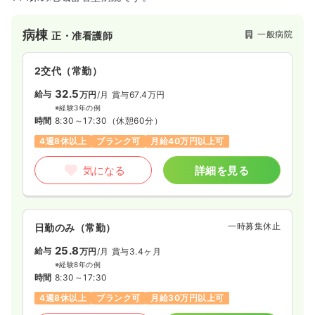
オペ室(手術室)
一般病院
正・准看護師
病棟
一般病院
正・准看護師
一時募集休止
日勤のみ（常勤）
25.8
給与
万円〜
/月
賞与3.86ヶ月
2交代（常勤）
※経験2年の例
32.5
給与
万円
/月
賞与67.4万円
時間
8:50～17:30
※経験3年の例
土日休み
オンコールあり
ブランク可
時間
8:30～17:30
（休憩60分）
月給33万円以上可
4週8休以上
ブランク可
月給40万円以上可
気になる
詳細を見る
気になる
詳細を見る
内視鏡
一般病院
正看護師
一時募集休止
日勤のみ（常勤）
一時募集休止
日勤のみ（常勤）
25.8
給与
万円
/月
賞与3.4ヶ月
30.7
給与
※経験8年の例
万円
/月
賞与3.86ヶ月
時間
8:30～17:30
※経験16年の例
時間
8:30～17:10
4週8休以上
ブランク可
月給30万円以上可
土日祝休み
オンコールあり
担当業務未経験可