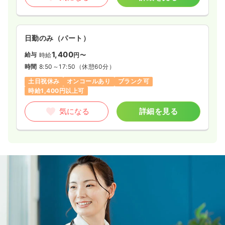
日勤のみ（パート）
1,400
給与
時給
円〜
時間
8:50～17:50
（休憩60分）
土日祝休み
オンコールあり
ブランク可
時給1,400円以上可
気になる
詳細を見る