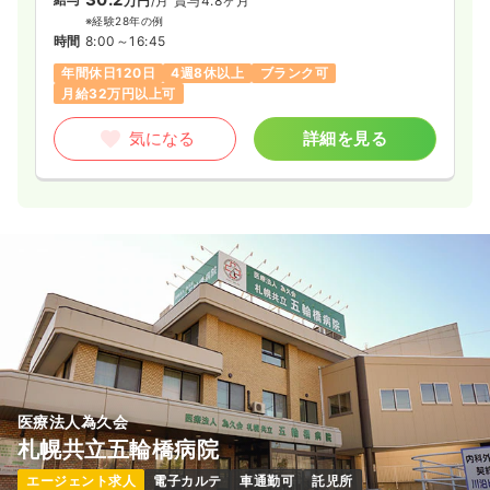
万円
/月
賞与4.8ヶ月
※経験28年の例
時間
8:00～16:45
年間休日120日
4週8休以上
ブランク可
月給32万円以上可
気になる
詳細を見る
医療法人為久会
札幌共立五輪橋病院
エージェント求人
電子カルテ
車通勤可
託児所