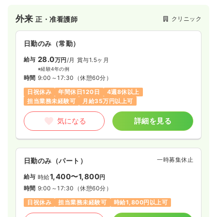
精一杯の方でも、アレルギー症状が無かった本来の生活に戻る
ことを目指しています。アレルギー科に加え、自由診療で医療
外来
クリニック
正・准看護師
脱毛も行っております。
日勤のみ（常勤）
28.0
給与
万円
/月
賞与1.5ヶ月
※経験4年の例
時間
9:00～17:30
（休憩60分）
日祝休み
年間休日120日
4週8休以上
担当業務未経験可
月給35万円以上可
気になる
詳細を見る
一時募集休止
日勤のみ（パート）
1,400〜1,800
給与
時給
円
時間
9:00～17:30
（休憩60分）
日祝休み
担当業務未経験可
時給1,800円以上可