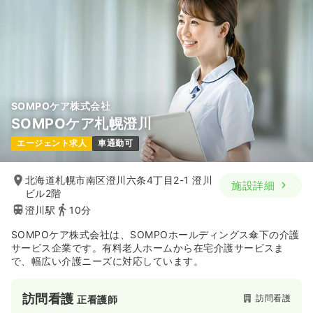
SOMPOケア株式会社
SOMPOケア札幌澄川
エージェント求人
車通勤可
北海道札幌市南区澄川六条4丁目2-1 澄川
施設詳細
ビル2階
澄川駅
10分
SOMPOケア株式会社は、SOMPOホールディングス傘下の介護
サービス企業です。有料老人ホームから在宅介護サービスま
で、幅広い介護ニーズに対応しています。
訪問看護
訪問看護
正看護師