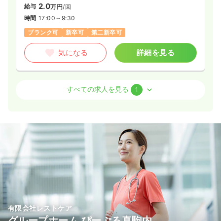
2.0
給与
万円
/回
時間
17:00～9:30
ブランク可
新卒可
第二新卒可
気になる
詳細を見る
透析
一般＋療養
正・准看護師
すべての求人を見る
1
一時募集休止
日勤のみ（常勤）
20.5〜26.8
給与
万円
/月
賞与4ヶ月
※一例
時間
7:45～16:45
（休憩60分）
日曜休み
年間休日120日
4週8休以上
ブランク可
第二新卒可
月給26万円以上可
気になる
詳細を見る
有限会社レストケア
グループホーム ぴーぷる真駒内