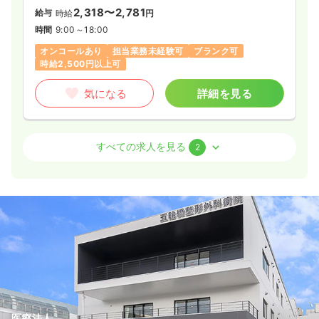
2,318〜2,781
給与
時給
円
時間
9:00～18:00
オンコールあり
担当業務未経験可
ブランク可
時給2,500円以上可
気になる
詳細を見る
訪問看護
訪問看護
正看護師 / 管理職
すべての求人を見る
2
一時募集休止
日勤のみ（常勤）
32.9
給与
万円
/月
賞与1ヶ月
※経験7年の例
時間
9:00～18:00
（休憩60分）
年間休日120日
4週8休以上
オンコールあり
担当業務未経験可
ブランク可
月給34万円以上可
気になる
詳細を見る
医療法人