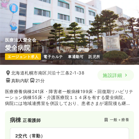
時間
8:45～17:00
（休憩60分）
日祝休み
担当業務未経験可
ブランク可
月給40万円以上可
気になる
詳細を見る
医療法人愛全会
愛全病院
外来
一般病院
正・准看護師
エージェント求人
電子カルテ
車通勤可
託児所
一時募集休止
日勤のみ（常勤）
北海道札幌市南区川沿十三条2-1-38
施設詳細
19.1〜36.4
給与
万円
/月
賞与3.2ヶ月
真駒内駅
21分
※一例
時間
8:45～17:00
医療療養病棟241床・障害者一般病棟199床・回復期リハビリテ
日祝休み
担当業務未経験可
ブランク可
ーション病棟55床・介護医療院１１４床を有する愛全病院。
月給36万円以上可
病院には地域連携室を併設しており、患者さまが退院後も継続
して医療・介護支援を受けられる体制を整えています。
気になる
詳細を見る
同院では患者さま一人ひとりの症状や生活スタイルに合わせた
病棟
一般＋療養
正看護師
サポートを行っており、認知症の患者さまに対してのケアでは
身体拘束なしを実践しているのが特徴です。そのため、「患者
さまファーストの看護がしたい」という方は、ご自身の納得の
2交代（常勤）
いく看護を追求することができます。