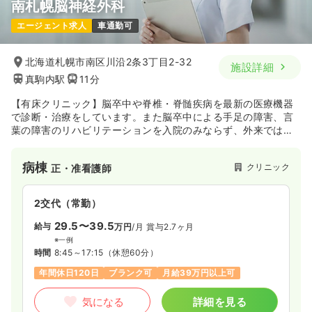
南札幌脳神経外科
エージェント求人
車通勤可
北海道札幌市南区川沿2条3丁目2-32
施設詳細
真駒内駅
11分
【有床クリニック】脳卒中や脊椎・脊髄疾病を最新の医療機器
で診断・治療をしています。また脳卒中による手足の障害、言
葉の障害のリハビリテーションを入院のみならず、外来では家
庭復帰・社会復帰をはかっています。
病棟
クリニック
正・准看護師
2交代（常勤）
29.5〜39.5
給与
万円
/月
賞与2.7ヶ月
※一例
時間
8:45～17:15
（休憩60分）
年間休日120日
ブランク可
月給39万円以上可
気になる
詳細を見る