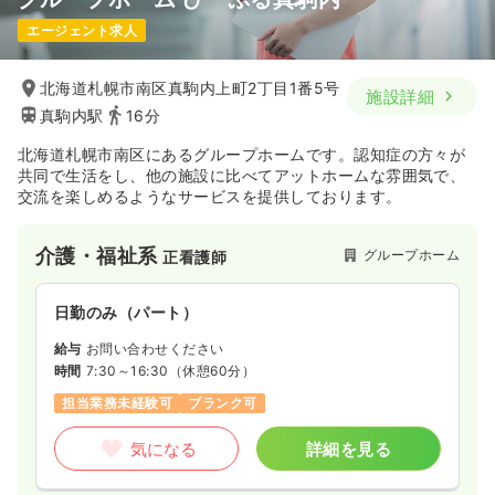
エージェント求人
北海道札幌市南区真駒内上町2丁目1番5号
施設詳細
真駒内駅
16分
北海道札幌市南区にあるグループホームです。認知症の方々が
共同で生活をし、他の施設に比べてアットホームな雰囲気で、
交流を楽しめるようなサービスを提供しております。
介護・福祉系
グループホーム
正看護師
日勤のみ（パート）
給与
お問い合わせください
時間
7:30～16:30
（休憩60分）
担当業務未経験可
ブランク可
気になる
詳細を見る