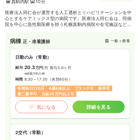
真駒内駅
10分
医療法人同仁会が運営する人工透析とリハビリテーションを中
心とするケアミックス型の病院です。医療法人同仁会は、同病
院を中心に急性期医療を担う札幌真駒内病院や在宅施設など幅
広い医療・介護サービスを提供し、札幌市南区エリアの地域医
療に貢献しています。
病棟
一般＋療養
正・准看護師
札幌南病院では、慢性期の患者様、とりわけ人工透析を必要と
する患者様を多く受け入れ、患者様の気持ちを大切にし、患者
日勤のみ（常勤）
様の立場に立って考えることを全職員の基本姿勢として、長期
の療養を手助けしています。また、機能維持や機能回復を図る
20.3
給与
万円
/月
賞与3.6ヶ月
リハビリテーションにも力を入れており、人工透析とリハビリ
※経験3年の例
テーションを一緒に行うことができる数少ない病院として、患
時間
8:30～17:30
（休憩60分）
者様をトータルにサポートしています。
年間休日120日
4週8休以上
ブランク可
新卒可
そうして、地域連携室を軸に提携医療機関･施設や地域の医療機
第二新卒可
月給25万円以上可
関と連携して、最適な医療を受けられるように最善を尽くし、
地域医療に貢献していきます。患者様お一人お一人の人権や意
気になる
詳細を見る
志を尊重し、安心・安全でご満足いただける医療サービスを提
供していくため、患者様個々人についてのカンファレンスを行
い、医療チームを組んで対応しています。また、地域連携室で
は、地域の医療機関と連携を図り、それぞれの医療機関が持つ
特性を活かしながら、患者様により良質な療養環境が提供され
2交代（常勤）
るよう努めています。