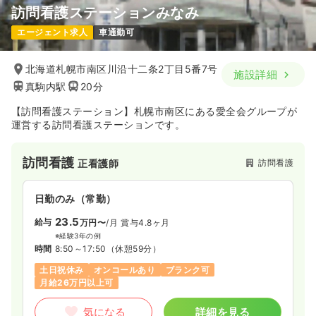
訪問看護ステーションみなみ
エージェント求人
車通勤可
北海道札幌市南区川沿十二条2丁目5番7号
施設詳細
真駒内駅
20分
【訪問看護ステーション】札幌市南区にある愛全会グループが
運営する訪問看護ステーションです。
訪問看護
訪問看護
正看護師
日勤のみ（常勤）
23.5
給与
万円〜
/月
賞与4.8ヶ月
※経験3年の例
時間
8:50～17:50
（休憩59分）
土日祝休み
オンコールあり
ブランク可
月給26万円以上可
気になる
詳細を見る