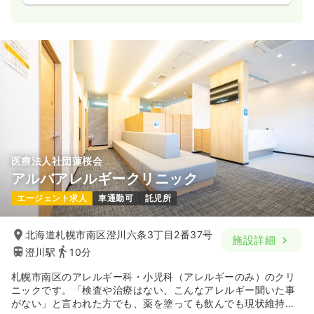
医療法人社団蓮桜会
アルバアレルギークリニック
エージェント求人
車通勤可
託児所
北海道札幌市南区澄川六条3丁目2番37号
施設詳細
澄川駅
10分
札幌市南区のアレルギー科・小児科（アレルギーのみ）のクリ
ニックです。「検査や治療はない、こんなアレルギー聞いた事
がない」と言われた方でも、薬を塗っても飲んでも現状維持が