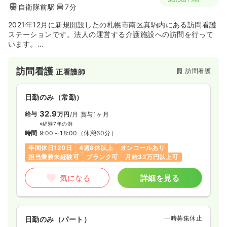
自衛隊前駅
7分
2021年12月に新規開設したの札幌市南区真駒内にある訪問看護
ステーションです。法人の運営する介護施設への訪問を行って
います。
大阪や兵庫を中心に幅広く介護サービス事業を展開し、グルー
プ全体110事業所以上を持つ株式会社ビオネストが運営していま
訪問看護
訪問看護
正看護師
す。
企業名であるビオネストが、直訳すると「生命の巣」ですの
で、ビオネストという名の“ヘルスケア”エコシステムを日本中
日勤のみ（常勤）
に構築し、患者様、ご利用者様、そのご家族、そして地域の皆
様の笑顔を創造し、社会の活力になりたいと考えております。
32.9
給与
万円
/月
賞与1ヶ月
※経験7年の例
時間
9:00～18:00
（休憩60分）
年間休日120日
4週8休以上
オンコールあり
担当業務未経験可
ブランク可
月給32万円以上可
気になる
詳細を見る
一時募集休止
日勤のみ（パート）