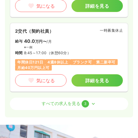
気になる
詳細を見る
一時募集休止
2交代（契約社員）
40.0
給与
万円〜
/月
※一例
時間
8:45～17:00
（休憩60分）
年間休日121日
4週8休以上
ブランク可
第二新卒可
月給40万円以上可
気になる
詳細を見る
オペ室(手術室)
一般病院
正・准看護師
すべての求人を見る
3
日勤のみ（常勤）
25.5
給与
万円
/月
賞与3.2ヶ月
※経験3年の例