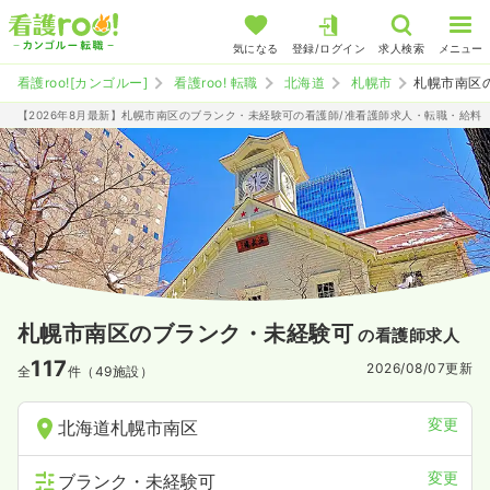
気になる
登録/ログイン
求人検索
メニュー
看護roo![カンゴルー]
看護roo! 転職
北海道
札幌市
札幌市南区
【2026年8月最新】札幌市南区のブランク・未経験可の看護師/准看護師求人・転職・給料
札幌市南区のブランク・未経験可
の看護師求人
117
2026/08/07
更新
全
件（49施設）
変更
北海道札幌市南区
変更
ブランク・未経験可