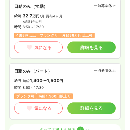
一時募集休止
日勤のみ（常勤）
32.7
給与
万円
/月
賞与4ヶ月
※経験3年の例
時間
8:50～17:30
4週8休以上
ブランク可
月給38万円以上可
気になる
詳細を見る
一時募集休止
日勤のみ（パート）
1,400〜1,500
給与
時給
円
時間
8:50～17:30
ブランク可
時給1,500円以上可
気になる
詳細を見る
外来
一般病院
正看護師
すべての求人を見る
4