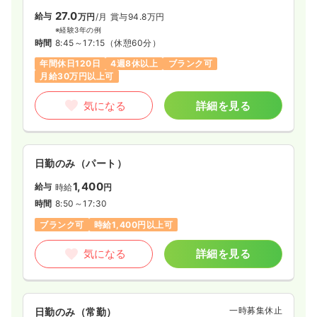
一時募集休止
日勤のみ（パート）
また、同院の看護師は20～30代を中心に子育て中の方が多く、
27.0
給与
万円
/月
賞与94.8万円
小さなお子さんがいる方は、法人内の託児所を利用したり、時
1,300〜1,400
給与
時給
円
※経験3年の例
短勤務制度を活用したりしています。
時間
8:45～17:15
（休憩60分）
時間
8:45～17:00
残業は平均10時間未満で、年間休日は120日、希望休は月3日ま
年間休日120日
4週8休以上
ブランク可
日祝休み
担当業務未経験可
ブランク可
で取得できるほか、お休みの希望も通りやすいので、子育て中
月給30万円以上可
時給1,400円以上可
の方にもおすすめの職場です。
気になる
詳細を見る
気になる
詳細を見る
日勤のみ（パート）
1,400
給与
時給
円
時間
8:50～17:30
ブランク可
時給1,400円以上可
気になる
詳細を見る
一時募集休止
日勤のみ（常勤）