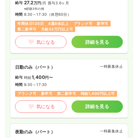
27.2
給与
万円
/月
賞与3.6ヶ月
※経験3年の例
時間
8:30～17:30
（休憩60分）
年間休日120日
4週8休以上
ブランク可
新卒可
第二新卒可
月給33万円以上可
気になる
詳細を見る
一時募集休止
日勤のみ（パート）
1,400
給与
時給
円〜
時間
8:30～17:30
ブランク可
新卒可
第二新卒可
時給1,400円以上可
気になる
詳細を見る
一時募集休止
夜勤のみ（パート）