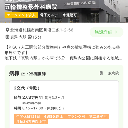
五輪橋整形外科病院
一時募集休止
日勤のみ（パート）
エージェント求人
電子カルテ
車通勤可
2,318〜2,781
給与
時給
円
時間
9:00～18:00
北海道札幌市南区川沿二条1-2-56
施設詳細
真駒内駅
15分
オンコールあり
担当業務未経験可
ブランク可
時給2,500円以上可
【PKA（人工関節部分置換術）や肩の腱板手術に強みのある整
形外科です】
気になる
詳細を見る
地下鉄「真駒内駅」から車で5分、真駒内公園に隣接する地域密
着型の整形外科専門病院です。
一般病棟55床、回復期リハビリテーション病棟40床、合計95
病棟
一般病院
正・准看護師
床です。
外科的な治療法だけでなく、理学療法（冷凍療法、温熱療法、
水治療法、レーザー治療）、運動療法、日常生活動作訓練・装
2交代（常勤）
具・自助具の使用なども取り入れ、患者さん一人ひとりの症状
に応じて治療を行っています。
27.3
給与
万円
/月
賞与3.2ヶ月
※経験3年の例
時間
8:45～17:00
（休憩60分）
年間休日121日
4週8休以上
ブランク可
第二新卒可
月給34万円以上可