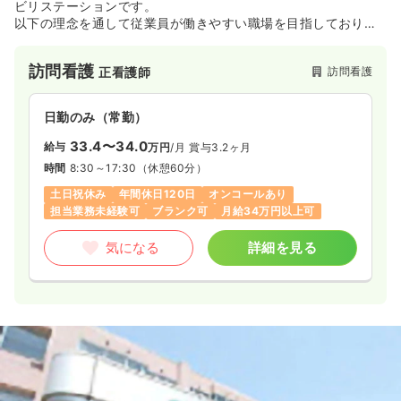
ビリステーションです。
以下の理念を通して従業員が働きやすい職場を目指しておりま
す。
訪問看護
訪問看護
正看護師
◆オンコール対応の削減
利用者様の視点でみるとオンコールへの対応は手厚ければ手厚
いほど良いでしょう。
日勤のみ（常勤）
しかし、看護を行う立場の皆様の視点に立つとオンコールを担
当する回数が多ければ多いほど負担が増していきます。白ゆり
33.4〜34.0
給与
万円
/月
賞与3.2ヶ月
では利用者様の安心と看護スタッフの負担軽減を同時に達成す
時間
8:30～17:30
（休憩60分）
るために人員確保と拠点展開をすすめています。人員が増えれ
ば増えるほど、一人当たりのオンコール対応の回数が減り、負
土日祝休み
年間休日120日
オンコールあり
担を少なくすることが可能になります。これまでの看護師増員
担当業務未経験可
ブランク可
月給34万円以上可
により、オンコール当番を月2～3回に減らすことができまし
た。これは訪問看護の業界においても、かなり少ない当番回数
気になる
詳細を見る
ですが、今後も看護師が増えていくことで、オンコール当番の
回数はさらに減っていく予定です。
◆長距離移動の負担の軽減
訪問看護は、施設での看護とは異なり、利用者様のご自宅やご
入居先までお伺いする必要があります。そのため、事業所から
訪問先までの距離が離れていると、それだけ事故に遭う確率が
上がり、往復するだけで多大な時間と体力を消費することにな
ります。