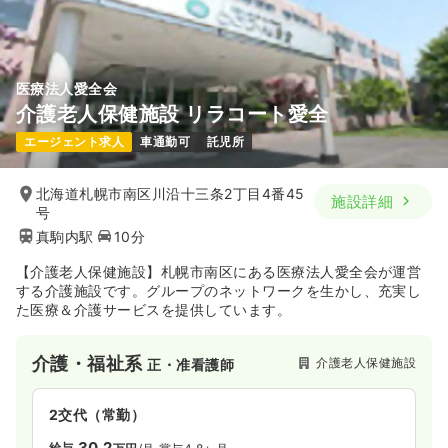
白ゆりでは、スタッフの長距離移動の負担を軽減する取り組み
として、事業所数を増やし、各事業所の受け持つエリアを狭く
することで、訪問先への移動距離が短くなるようにしていま
す。現在、札幌に7事業所、函館に3事業所を展開しています
医療法人愛全会
が、今後さらに拠点拡大を行い、スタッフの移動の負担を軽減
する取り組みを行っていきます。
介護老人保健施設 リラコート愛全
エージェント求人
車通勤可
託児所
◆働きに見合った所得を実現
白ゆりでは、たくさん働いたスタッフには、それに見合った所
得を実現できる制度を構築しています。
北海道札幌市南区川沿十三条2丁目4番45
施設詳細
オンコール手当、年2回の賞与、車両借り上げ手当、インセンテ
号
ィブ制度など、基本給与以外に受け取れる手当を充実させてい
真駒内駅
10分
ます。
オンコール手当は、対応の有無に関わらず所定の金額が支給さ
【介護老人保健施設】札幌市南区にある医療法人愛全会が運営
れ、インセンティブ制度は、入社7ヶ月目より、80時間以上の
する介護施設です。グループのネットワークを生かし、充実し
稼働を達成した職員に対して1時間につき3,500円が支給される
た医療＆介護サービスを提供しています。
など、勤務実態に見合った手当が支給される仕組みになってい
ます。
個々の頑張りが会社を作り、利用者様へのより一層の訪問看護
介護・福祉系
介護老人保健施設
正・准看護師
サービスを生み出すと考えていますので、皆さんには働きに応
じた所得をしっかりと得ていただける環境づくりを行っていま
す。
2交代（常勤）
30.2
給与