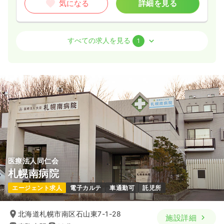
気になる
詳細を見る
オペ室(手術室)
一般病院
正・准看護師
すべての求人を見る
1
一時募集休止
日勤のみ（常勤）
24.9〜37.9
給与
万円
/月
賞与3.4ヶ月
※一例
時間
8:30～17:30
（休憩60分）
土日祝休み
ブランク可
月給37万円以上可
気になる
詳細を見る
医療法人同仁会
札幌南病院
エージェント求人
電子カルテ
車通勤可
託児所
北海道札幌市南区石山東7-1-28
施設詳細