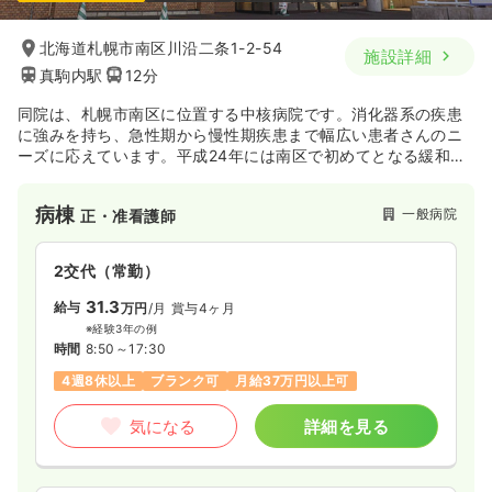
北海道札幌市南区川沿二条1-2-54
施設詳細
真駒内駅
12分
同院は、札幌市南区に位置する中核病院です。消化器系の疾患
に強みを持ち、急性期から慢性期疾患まで幅広い患者さんのニ
ーズに応えています。平成24年には南区で初めてとなる緩和ケ
ア病棟を開設し、北海道がん診療連携指定病院としてがん医療
に貢献しております。
病棟
一般病院
正・准看護師
2交代（常勤）
31.3
給与
万円
/月
賞与4ヶ月
※経験3年の例
時間
8:50～17:30
4週8休以上
ブランク可
月給37万円以上可
気になる
詳細を見る