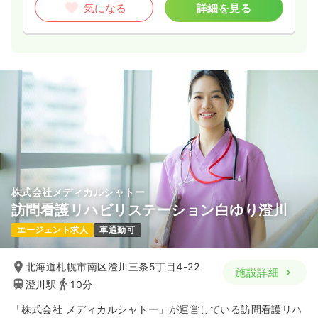
気になる
詳細を見る
株式会社メディカルシャトー
訪問看護リハビリステーション白ゆり澄川
エージェント求人
車通勤可
北海道札幌市南区澄川三条5丁目4-22
施設詳細
澄川駅
10分
「株式会社 メディカルシャトー」が運営している訪問看護リハ