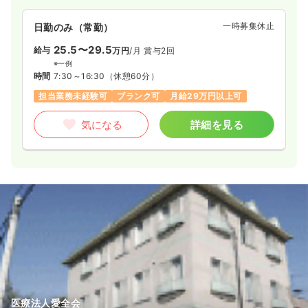
一時募集休止
日勤のみ（常勤）
25.5〜29.5
給与
万円
/月
賞与2回
※一例
時間
7:30～16:30
（休憩60分）
担当業務未経験可
ブランク可
月給29万円以上可
気になる
詳細を見る
医療法人愛全会