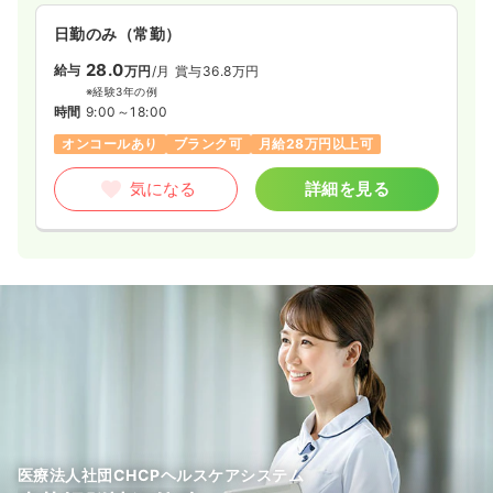
日勤のみ（常勤）
28.0
給与
万円
/月
賞与36.8万円
※経験3年の例
時間
9:00～18:00
オンコールあり
ブランク可
月給28万円以上可
気になる
詳細を見る
医療法人社団CHCPヘルスケアシステム