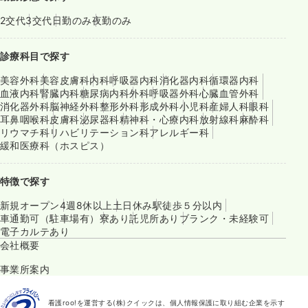
2交代
3交代
日勤のみ
夜勤のみ
診療科目で探す
美容外科
美容皮膚科
内科
呼吸器内科
消化器内科
循環器内科
血液内科
腎臓内科
糖尿病内科
外科
呼吸器外科
心臓血管外科
消化器外科
脳神経外科
整形外科
形成外科
小児科
産婦人科
眼科
耳鼻咽喉科
皮膚科
泌尿器科
精神科・心療内科
放射線科
麻酔科
リウマチ科
リハビリテーション科
アレルギー科
緩和医療科（ホスピス）
特徴で探す
新規オープン
4週8休以上
土日休み
駅徒歩５分以内
車通勤可（駐車場有）
寮あり
託児所あり
ブランク・未経験可
電子カルテあり
会社概要
事業所案内
看護roo!を運営する(株)クイックは、個人情報保護に取り組む企業を示す