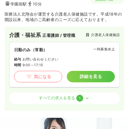
学園前駅
10分
医療法人北翔会が運営する介護老人保健施設です。平成18年の
開設以来、地域のご高齢者のニーズに応えております。
介護・福祉系
介護老人保健施設
正看護師 / 管理職
一時募集休止
日勤のみ（常勤）
給与
お問い合わせください
時間
9:00～17:15
気になる
詳細を見る
介護・福祉系
介護老人保健施設
正・准看護師
すべての求人を見る
1
一時募集休止
2交代（常勤）
25.7〜31.7
給与
万円
/月
賞与3回
※一例