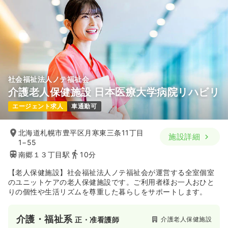
社会福祉法人ノテ福祉会
介護老人保健施設 日本医療大学病院リハビリ
エージェント求人
車通勤可
北海道札幌市豊平区月寒東三条11丁目
施設詳細
1−55
南郷１３丁目駅
10分
【老人保健施設】社会福祉法人ノテ福祉会が運営する全室個室
のユニットケアの老人保健施設です。ご利用者様お一人おひと
りの個性や生活リズムを尊重した暮らしをサポートします。
介護・福祉系
介護老人保健施設
正・准看護師