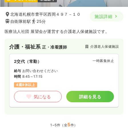
北海道札幌市豊平区西岡４９７－１０
施設詳細
自衛隊前駅
25分
医療法人社団 展望会が運営する介護老人保健施設です。
介護・福祉系
介護老人保健施設
正・准看護師
一時募集休止
2交代（常勤）
給与
お問い合わせください
時間
8:45～17:15
4週8休以上
気になる
詳細を見る
5
1~5件（全
件）