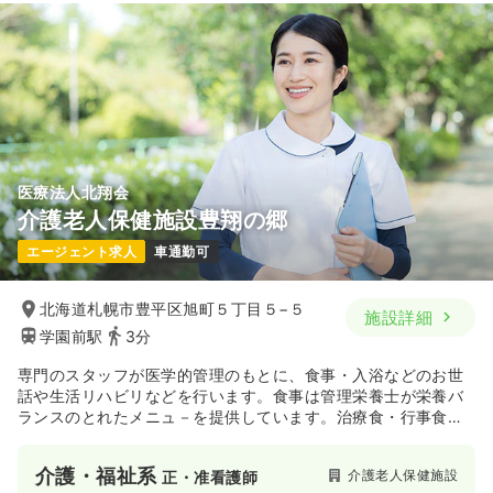
医療法人北翔会
介護老人保健施設豊翔の郷
エージェント求人
車通勤可
北海道札幌市豊平区旭町５丁目５−５
施設詳細
学園前駅
3分
専門のスタッフが医学的管理のもとに、食事・入浴などのお世
話や生活リハビリなどを行います。食事は管理栄養士が栄養バ
ランスのとれたメニュ－を提供しています。治療食・行事食な
ども提供しています。
介護・福祉系
介護老人保健施設
正・准看護師