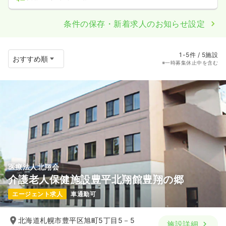
条件の保存・新着求人のお知らせ設定
1-5件 / 5施設
※一時募集休止中を含む
医療法人北翔会
介護老人保健施設豊平北翔館豊翔の郷
エージェント求人
車通勤可
北海道札幌市豊平区旭町5丁目5－5
施設詳細