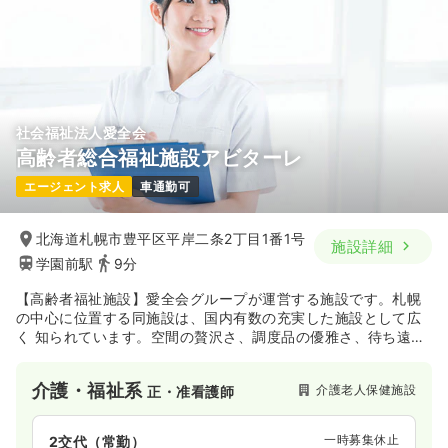
時間
9:00～17:15
（休憩45分）
ブランク可
月給31万円以上可
気になる
詳細を見る
社会福祉法人愛全会
高齢者総合福祉施設アビターレ
エージェント求人
車通勤可
北海道札幌市豊平区平岸二条2丁目1番1号
施設詳細
学園前駅
9分
【高齢者福祉施設】愛全会グループが運営する施設です。札幌
の中心に位置する同施設は、国内有数の充実した施設として広
く 知られています。空間の贅沢さ、調度品の優雅さ、待ち遠し
いほど美味しい食事、豊かな出会いと触れあいの楽しさ、きっ
と、たくさんの発見と利用者さん自身の自立した生活が見つけ
介護・福祉系
介護老人保健施設
正・准看護師
られる施設です。
一時募集休止
2交代（常勤）