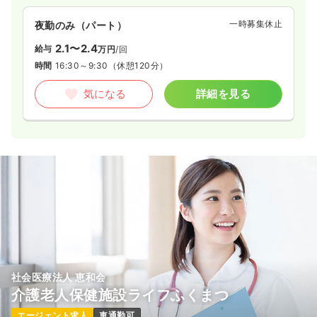
一時募集休止
夜勤のみ（パート）
2.1〜2.4
給与
万円
/回
時間
16:30～9:30
（休憩120分）
気になる
詳細を見る
社会医療法人 恵和会
介護老人保健施設ライフふくまつ
エージェント求人
車通勤可