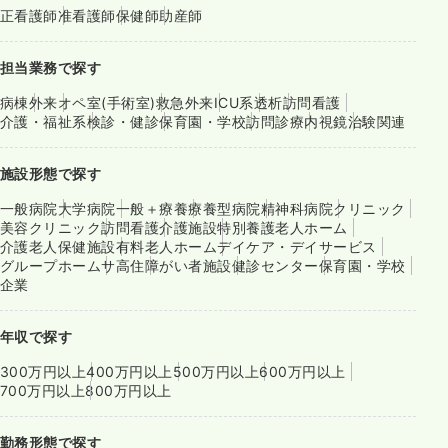
正看護師
准看護師
保健師
助産師
担当業務で探す
病棟
外来
オペ室(手術室)
救急外来
ICU系
透析
訪問看護
介護・福祉系
検診・健診
保育園・学校
訪問診療
内視鏡
治験関連
施設形態で探す
一般病院
大学病院
一般＋療養
療養型病院
精神科病院
クリニック
美容クリニック
訪問看護
介護施設
特別養護老人ホーム
介護老人保健施設
有料老人ホーム
デイケア・デイサービス
グループホーム
サ高住
障がい者施設
健診センター
保育園・学校
企業
年収で探す
300万円以上
400万円以上
500万円以上
600万円以上
700万円以上
800万円以上
勤務形態で探す