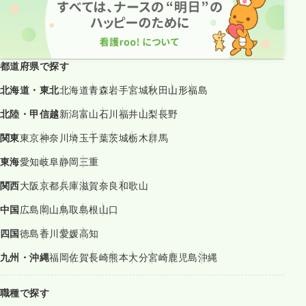
都道府県で探す
北海道・東北
北海道
青森
岩手
宮城
秋田
山形
福島
北陸・甲信越
新潟
富山
石川
福井
山梨
長野
関東
東京
神奈川
埼玉
千葉
茨城
栃木
群馬
東海
愛知
岐阜
静岡
三重
関西
大阪
京都
兵庫
滋賀
奈良
和歌山
中国
広島
岡山
鳥取
島根
山口
四国
徳島
香川
愛媛
高知
九州・沖縄
福岡
佐賀
長崎
熊本
大分
宮崎
鹿児島
沖縄
職種で探す