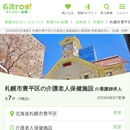
気になる
登録/ログイン
求人検索
メニュー
看護roo![カンゴルー]
看護roo! 転職
北海道
札幌市
札幌市豊平
【2026年8月最新】札幌市豊平区の介護老人保健施設の看護師/准看護師求人・転職・給料
札幌市豊平区の介護老人保健施設
の看護師求人
7
2026/08/07
更新
全
件（5施設）
変更
北海道札幌市豊平区
変更
介護老人保健施設