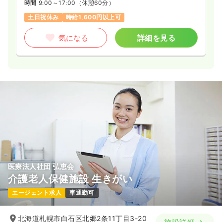
時間
9:00～17:00
（休憩60分）
土日祝休み
時給1,600円以上可
気になる
詳細を見る
医療法人社団 弘恵会
介護老人保健施設 生きがい
エージェント求人
車通勤可
北海道札幌市白石区北郷2条11丁目3-20