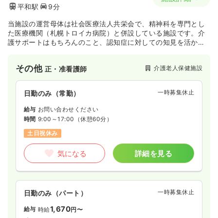
平和駅
9分
当施設の運営母体は社会医療法人共栄会で、精神科を専門とし
た医療機関（札幌トロイカ病院）と併設している施設です。介
護サポートはもちろんのこと、認知症に対しての知見を活かし
たケアを行える環境であります。整った医療体制のもと、身体
や動作の機能回復に向けたリハビリを行い、在宅復帰を目的と
その他
介護老人保健施設
正・准看護師
しています。施設内では日常生活に必要な食事・入浴・排泄・
リハビリ・レクリエーション等の支援や介護を行っています。
一時募集休止
日勤のみ（常勤）
給与
お問い合わせください
時間
9:00～17:00
（休憩60分）
土日祝休み
気になる
詳細を見る
一時募集休止
日勤のみ（パート）
1,670
給与
時給
円〜