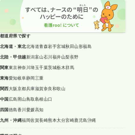
都道府県で探す
北海道・東北
北海道
青森
岩手
宮城
秋田
山形
福島
北陸・甲信越
新潟
富山
石川
福井
山梨
長野
関東
東京
神奈川
埼玉
千葉
茨城
栃木
群馬
東海
愛知
岐阜
静岡
三重
関西
大阪
京都
兵庫
滋賀
奈良
和歌山
中国
広島
岡山
鳥取
島根
山口
四国
徳島
香川
愛媛
高知
九州・沖縄
福岡
佐賀
長崎
熊本
大分
宮崎
鹿児島
沖縄