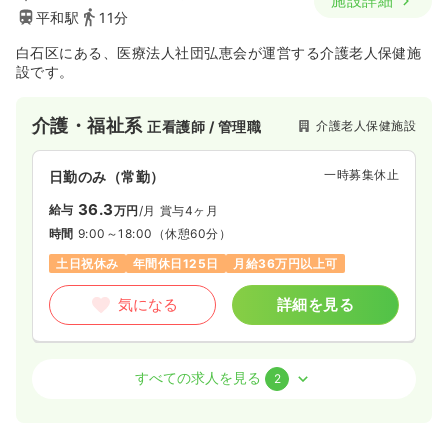
施設詳細
平和駅
11分
白石区にある、医療法人社団弘恵会が運営する介護老人保健施
設です。
介護・福祉系
介護老人保健施設
正看護師 / 管理職
一時募集休止
日勤のみ（常勤）
36.3
給与
万円
/月
賞与4ヶ月
時間
9:00～18:00
（休憩60分）
土日祝休み
年間休日125日
月給36万円以上可
気になる
詳細を見る
介護・福祉系
介護老人保健施設
准看護師
すべての求人を見る
2
一時募集休止
2交代（常勤）