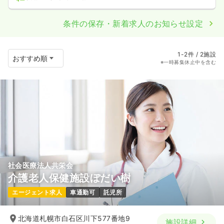
条件の保存・新着求人のお知らせ設定
1-2件 / 2施設
※一時募集休止中を含む
社会医療法人共栄会
介護老人保健施設ぼだい樹
エージェント求人
車通勤可
託児所
北海道札幌市白石区川下577番地9
施設詳細