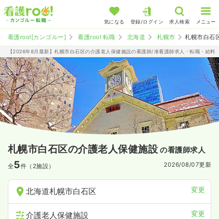
気になる
登録/ログイン
求人検索
メニュー
看護roo![カンゴルー]
看護roo! 転職
北海道
札幌市
札幌市白石
【2026年8月最新】札幌市白石区の介護老人保健施設の看護師/准看護師求人・転職・給料
札幌市白石区の介護老人保健施設
の看護師求人
5
2026/08/07
更新
全
件（2施設）
変更
北海道札幌市白石区
変更
介護老人保健施設