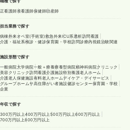
職種で探す
正看護師
准看護師
保健師
助産師
担当業務で探す
病棟
外来
オペ室(手術室)
救急外来
ICU系
透析
訪問看護
介護・福祉系
検診・健診
保育園・学校
訪問診療
内視鏡
治験関連
施設形態で探す
一般病院
大学病院
一般＋療養
療養型病院
精神科病院
クリニック
美容クリニック
訪問看護
介護施設
特別養護老人ホーム
介護老人保健施設
有料老人ホーム
デイケア・デイサービス
グループホーム
サ高住
障がい者施設
健診センター
保育園・学校
企業
年収で探す
300万円以上
400万円以上
500万円以上
600万円以上
700万円以上
800万円以上