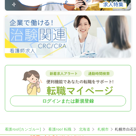
ログインまたは新規登録
看護roo![カンゴルー]
看護roo! 転職
北海道
札幌市
札幌市白石