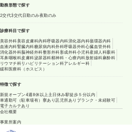
勤務形態で探す
2交代
3交代
日勤のみ
夜勤のみ
診療科目で探す
美容外科
美容皮膚科
内科
呼吸器内科
消化器内科
循環器内科
血液内科
腎臓内科
糖尿病内科
外科
呼吸器外科
心臓血管外科
消化器外科
脳神経外科
整形外科
形成外科
小児科
産婦人科
眼科
耳鼻咽喉科
皮膚科
泌尿器科
精神科・心療内科
放射線科
麻酔科
リウマチ科
リハビリテーション科
アレルギー科
緩和医療科（ホスピス）
特徴で探す
新規オープン
4週8休以上
土日休み
駅徒歩５分以内
車通勤可（駐車場有）
寮あり
託児所あり
ブランク・未経験可
電子カルテあり
会社概要
事業所案内