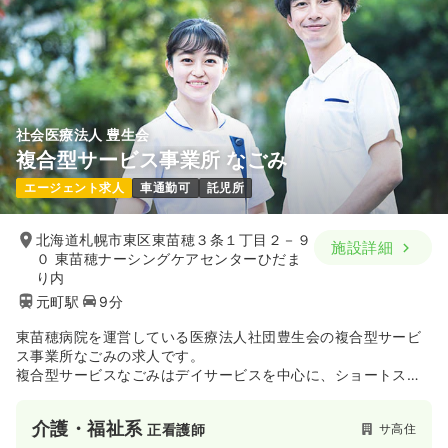
社会医療法人 豊生会
複合型サービス事業所 なごみ
エージェント求人
車通勤可
託児所
北海道札幌市東区東苗穂３条１丁目２－９
施設詳細
０ 東苗穂ナーシングケアセンターひだま
り内
元町駅
9分
東苗穂病院を運営している医療法人社団豊生会の複合型サービ
ス事業所なごみの求人です。
複合型サービスなごみはデイサービスを中心に、ショートステ
イや訪問介護、訪問看護を運営しております。
介護・福祉系
サ高住
正看護師