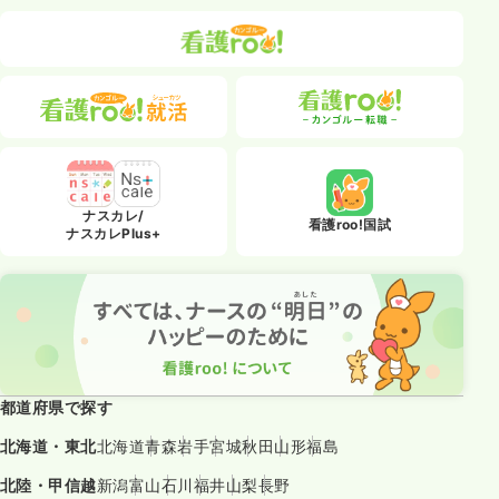
ナスカレ/
看護roo!国試
ナスカレPlus+
都道府県で探す
北海道・東北
北海道
青森
岩手
宮城
秋田
山形
福島
北陸・甲信越
新潟
富山
石川
福井
山梨
長野