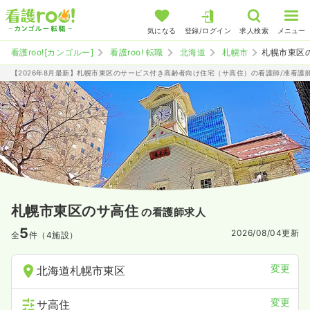
気になる
登録/ログイン
求人検索
メニュー
看護roo![カンゴルー]
看護roo! 転職
北海道
札幌市
札幌市東区
【2026年8月最新】札幌市東区のサービス付き高齢者向け住宅（サ高住）の看護師/准看護
札幌市東区のサ高住
の看護師求人
5
2026/08/04
更新
全
件（4施設）
変更
北海道札幌市東区
変更
サ高住