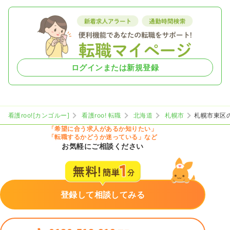
ログインまたは新規登録
看護roo![カンゴルー]
看護roo! 転職
北海道
札幌市
札幌市東区
「希望に合う求人があるか知りたい」
「転職するかどうか迷っている」など
お気軽にご相談ください
登録して相談してみる