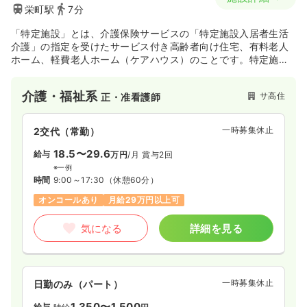
栄町駅
7分
「特定施設」とは、介護保険サービスの「特定施設入居者生活
介護」の指定を受けたサービス付き高齢者向け住宅、有料老人
ホーム、軽費老人ホーム（ケアハウス）のことです。特定施設
入居者生活介護ネオに併設されている、サービス付き高齢者向
け住宅エスペランスの生活を支えながら、食事・入浴・排泄な
介護・福祉系
サ高住
正・准看護師
どに関わる生活・身体介助などの看護や介護を行っています。
一時募集休止
2交代（常勤）
18.5〜29.6
給与
万円
/月
賞与2回
※一例
時間
9:00～17:30
（休憩60分）
オンコールあり
月給29万円以上可
気になる
詳細を見る
一時募集休止
日勤のみ（パート）
1,350〜1,500
給与