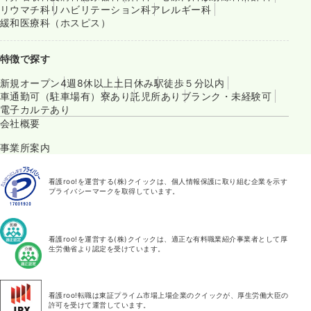
リウマチ科
リハビリテーション科
アレルギー科
緩和医療科（ホスピス）
特徴で探す
新規オープン
4週8休以上
土日休み
駅徒歩５分以内
車通勤可（駐車場有）
寮あり
託児所あり
ブランク・未経験可
電子カルテあり
会社概要
事業所案内
看護roo!を運営する(株)クイックは、個人情報保護に取り組む企業を示す
プライバシーマークを取得しています。
看護roo!を運営する(株)クイックは、適正な有料職業紹介事業者として厚
生労働省より認定を受けています。
看護roo!転職は東証プライム市場上場企業のクイックが、厚生労働大臣の
許可を受けて運営しています。