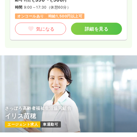
時給
円
時間
9:00～17:30
（休憩60分）
オンコールあり
時給1,500円以上可
気になる
詳細を見る
さっぽろ高齢者福祉生活協同組合
イリス苗穂
エージェント求人
車通勤可