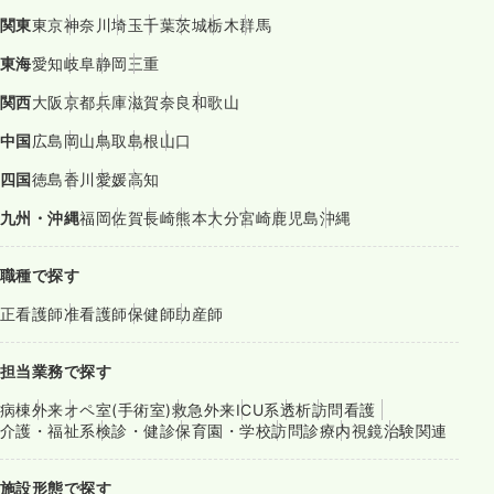
関東
東京
神奈川
埼玉
千葉
茨城
栃木
群馬
東海
愛知
岐阜
静岡
三重
関西
大阪
京都
兵庫
滋賀
奈良
和歌山
中国
広島
岡山
鳥取
島根
山口
四国
徳島
香川
愛媛
高知
九州・沖縄
福岡
佐賀
長崎
熊本
大分
宮崎
鹿児島
沖縄
職種で探す
正看護師
准看護師
保健師
助産師
担当業務で探す
病棟
外来
オペ室(手術室)
救急外来
ICU系
透析
訪問看護
介護・福祉系
検診・健診
保育園・学校
訪問診療
内視鏡
治験関連
施設形態で探す