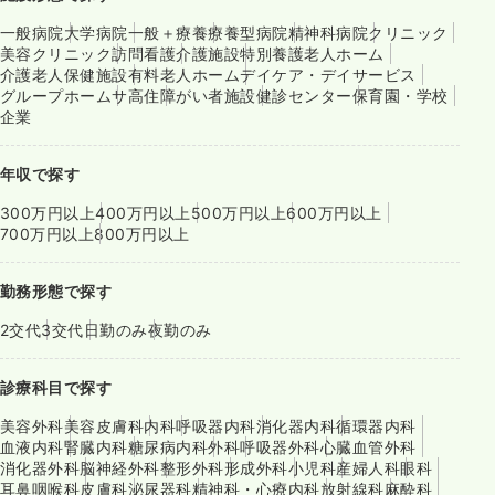
一般病院
大学病院
一般＋療養
療養型病院
精神科病院
クリニック
美容クリニック
訪問看護
介護施設
特別養護老人ホーム
介護老人保健施設
有料老人ホーム
デイケア・デイサービス
グループホーム
サ高住
障がい者施設
健診センター
保育園・学校
企業
年収で探す
300万円以上
400万円以上
500万円以上
600万円以上
700万円以上
800万円以上
勤務形態で探す
2交代
3交代
日勤のみ
夜勤のみ
診療科目で探す
美容外科
美容皮膚科
内科
呼吸器内科
消化器内科
循環器内科
血液内科
腎臓内科
糖尿病内科
外科
呼吸器外科
心臓血管外科
消化器外科
脳神経外科
整形外科
形成外科
小児科
産婦人科
眼科
耳鼻咽喉科
皮膚科
泌尿器科
精神科・心療内科
放射線科
麻酔科