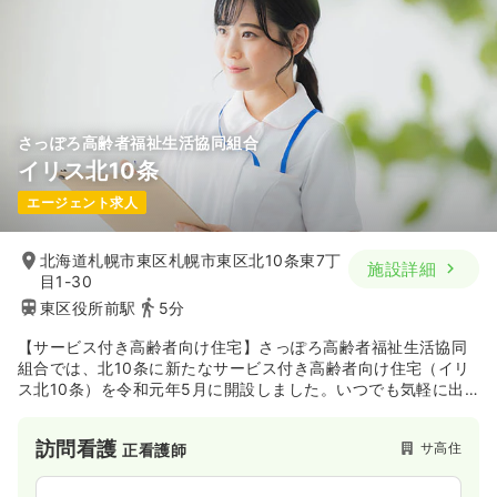
さっぽろ高齢者福祉生活協同組合
イリス北10条
エージェント求人
北海道札幌市東区札幌市東区北10条東7丁
施設詳細
目1-30
東区役所前駅
5分
【サービス付き高齢者向け住宅】さっぽろ高齢者福祉生活協同
組合では、北10条に新たなサービス付き高齢者向け住宅（イリ
ス北10条）を令和元年5月に開設しました。いつでも気軽に出
かけしてほしいから、交通と生活の利便性を重視しました。静
かにゆっくり過ごしていただきたいから、食堂と浴室は地階に
訪問看護
サ高住
正看護師
設けました。