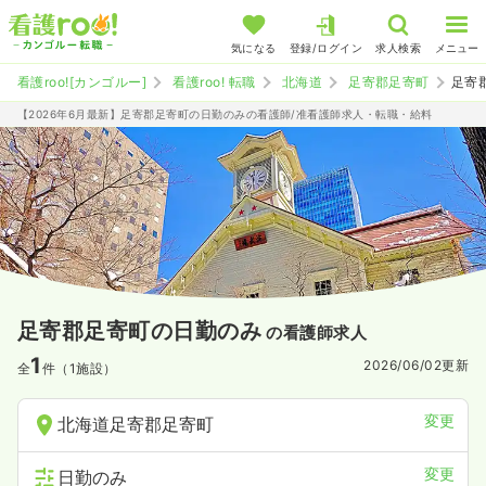
気になる
登録/ログイン
求人検索
メニュー
看護roo![カンゴルー]
看護roo! 転職
北海道
足寄郡足寄町
足寄
【2026年6月最新】足寄郡足寄町の日勤のみの看護師/准看護師求人・転職・給料
足寄郡足寄町の日勤のみ
の看護師求人
1
2026/06/02
更新
全
件（1施設）
変更
北海道足寄郡足寄町
変更
日勤のみ