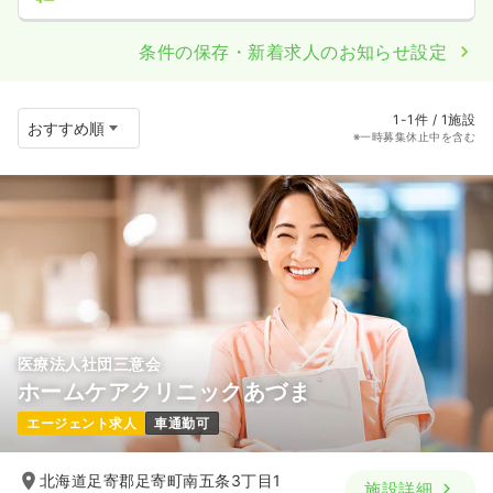
条件の保存・新着求人のお知らせ設定
1-1件 / 1施設
※一時募集休止中を含む
医療法人社団三意会
ホームケアクリニックあづま
エージェント求人
車通勤可
北海道足寄郡足寄町南五条3丁目1
施設詳細