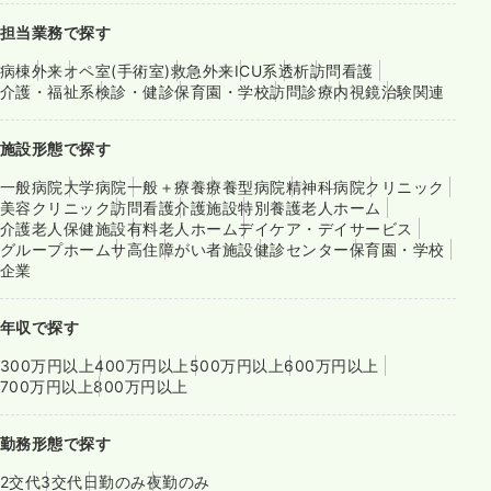
担当業務で探す
病棟
外来
オペ室(手術室)
救急外来
ICU系
透析
訪問看護
介護・福祉系
検診・健診
保育園・学校
訪問診療
内視鏡
治験関連
施設形態で探す
一般病院
大学病院
一般＋療養
療養型病院
精神科病院
クリニック
美容クリニック
訪問看護
介護施設
特別養護老人ホーム
介護老人保健施設
有料老人ホーム
デイケア・デイサービス
グループホーム
サ高住
障がい者施設
健診センター
保育園・学校
企業
年収で探す
300万円以上
400万円以上
500万円以上
600万円以上
700万円以上
800万円以上
勤務形態で探す
2交代
3交代
日勤のみ
夜勤のみ