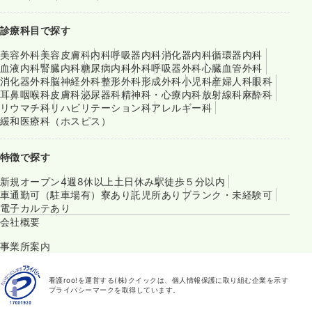
診療科目で探す
美容外科
美容皮膚科
内科
呼吸器内科
消化器内科
循環器内科
血液内科
腎臓内科
糖尿病内科
外科
呼吸器外科
心臓血管外科
消化器外科
脳神経外科
整形外科
形成外科
小児科
産婦人科
眼科
耳鼻咽喉科
皮膚科
泌尿器科
精神科・心療内科
放射線科
麻酔科
リウマチ科
リハビリテーション科
アレルギー科
緩和医療科（ホスピス）
特徴で探す
新規オープン
4週8休以上
土日休み
駅徒歩５分以内
車通勤可（駐車場有）
寮あり
託児所あり
ブランク・未経験可
電子カルテあり
会社概要
事業所案内
看護roo!を運営する(株)クイックは、個人情報保護に取り組む企業を示す
プライバシーマークを取得しています。