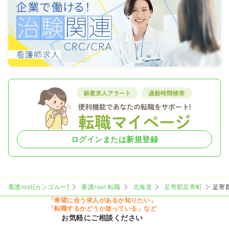
ログインまたは新規登録
看護roo![カンゴルー]
看護roo! 転職
北海道
足寄郡足寄町
足寄
「希望に合う求人があるか知りたい」
「転職するかどうか迷っている」など
お気軽にご相談ください