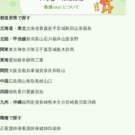
都道府県で探す
北海道・東北
北海道
青森
岩手
宮城
秋田
山形
福島
北陸・甲信越
新潟
富山
石川
福井
山梨
長野
関東
東京
神奈川
埼玉
千葉
茨城
栃木
群馬
東海
愛知
岐阜
静岡
三重
関西
大阪
京都
兵庫
滋賀
奈良
和歌山
中国
広島
岡山
鳥取
島根
山口
四国
徳島
香川
愛媛
高知
九州・沖縄
福岡
佐賀
長崎
熊本
大分
宮崎
鹿児島
沖縄
職種で探す
正看護師
准看護師
保健師
助産師