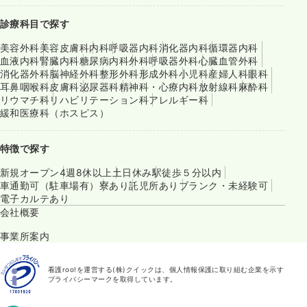
診療科目で探す
美容外科
美容皮膚科
内科
呼吸器内科
消化器内科
循環器内科
血液内科
腎臓内科
糖尿病内科
外科
呼吸器外科
心臓血管外科
消化器外科
脳神経外科
整形外科
形成外科
小児科
産婦人科
眼科
耳鼻咽喉科
皮膚科
泌尿器科
精神科・心療内科
放射線科
麻酔科
リウマチ科
リハビリテーション科
アレルギー科
緩和医療科（ホスピス）
特徴で探す
新規オープン
4週8休以上
土日休み
駅徒歩５分以内
車通勤可（駐車場有）
寮あり
託児所あり
ブランク・未経験可
電子カルテあり
会社概要
事業所案内
看護roo!を運営する(株)クイックは、個人情報保護に取り組む企業を示す
プライバシーマークを取得しています。