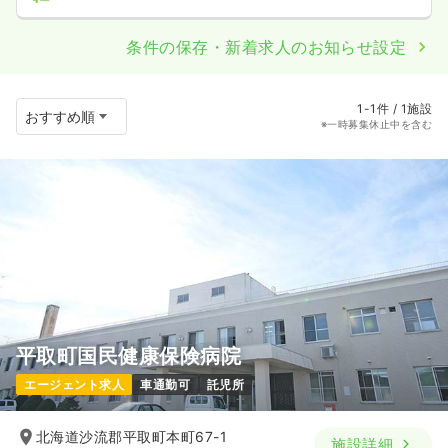
条件の保存・新着求人のお知らせ設定
1-1件 / 1施設
※一時募集休止中を含む
平取町国民健康保険病院
エージェント求人
車通勤可
託児所
北海道沙流郡平取町本町67-1
施設詳細