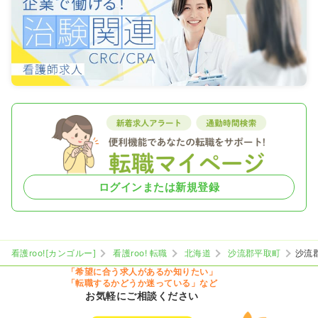
ログインまたは新規登録
看護roo![カンゴルー]
看護roo! 転職
北海道
沙流郡平取町
沙流
「希望に合う求人があるか知りたい」
「転職するかどうか迷っている」など
お気軽にご相談ください