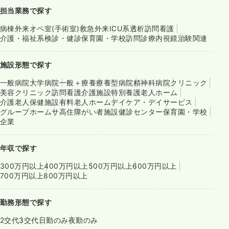
担当業務で探す
病棟
外来
オペ室(手術室)
救急外来
ICU系
透析
訪問看護
介護・福祉系
検診・健診
保育園・学校
訪問診療
内視鏡
治験関連
施設形態で探す
一般病院
大学病院
一般＋療養
療養型病院
精神科病院
クリニック
美容クリニック
訪問看護
介護施設
特別養護老人ホーム
介護老人保健施設
有料老人ホーム
デイケア・デイサービス
グループホーム
サ高住
障がい者施設
健診センター
保育園・学校
企業
年収で探す
300万円以上
400万円以上
500万円以上
600万円以上
700万円以上
800万円以上
勤務形態で探す
2交代
3交代
日勤のみ
夜勤のみ