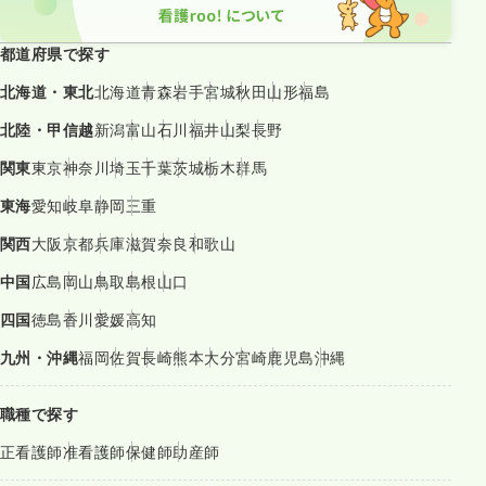
都道府県で探す
北海道・東北
北海道
青森
岩手
宮城
秋田
山形
福島
北陸・甲信越
新潟
富山
石川
福井
山梨
長野
関東
東京
神奈川
埼玉
千葉
茨城
栃木
群馬
東海
愛知
岐阜
静岡
三重
関西
大阪
京都
兵庫
滋賀
奈良
和歌山
中国
広島
岡山
鳥取
島根
山口
四国
徳島
香川
愛媛
高知
九州・沖縄
福岡
佐賀
長崎
熊本
大分
宮崎
鹿児島
沖縄
職種で探す
正看護師
准看護師
保健師
助産師