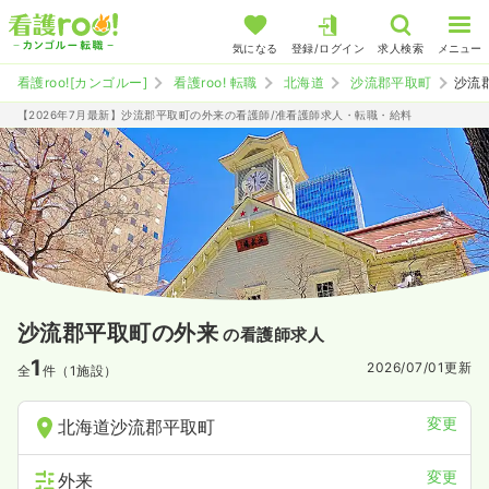
気になる
登録/ログイン
求人検索
メニュー
看護roo![カンゴルー]
看護roo! 転職
北海道
沙流郡平取町
沙流
【2026年7月最新】沙流郡平取町の外来の看護師/准看護師求人・転職・給料
沙流郡平取町の外来
の看護師求人
1
2026/07/01
更新
全
件（1施設）
変更
北海道沙流郡平取町
変更
外来