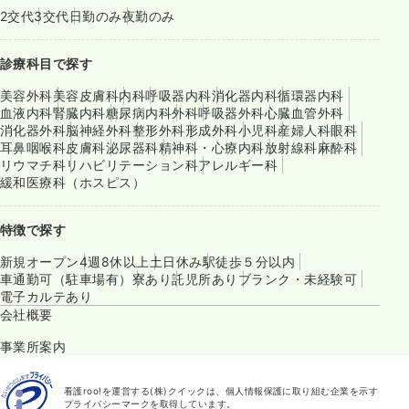
2交代
3交代
日勤のみ
夜勤のみ
診療科目で探す
美容外科
美容皮膚科
内科
呼吸器内科
消化器内科
循環器内科
血液内科
腎臓内科
糖尿病内科
外科
呼吸器外科
心臓血管外科
消化器外科
脳神経外科
整形外科
形成外科
小児科
産婦人科
眼科
耳鼻咽喉科
皮膚科
泌尿器科
精神科・心療内科
放射線科
麻酔科
リウマチ科
リハビリテーション科
アレルギー科
緩和医療科（ホスピス）
特徴で探す
新規オープン
4週8休以上
土日休み
駅徒歩５分以内
車通勤可（駐車場有）
寮あり
託児所あり
ブランク・未経験可
電子カルテあり
会社概要
事業所案内
看護roo!を運営する(株)クイックは、個人情報保護に取り組む企業を示す
プライバシーマークを取得しています。