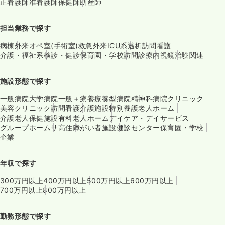
正看護師
准看護師
保健師
助産師
担当業務で探す
病棟
外来
オペ室(手術室)
救急外来
ICU系
透析
訪問看護
介護・福祉系
検診・健診
保育園・学校
訪問診療
内視鏡
治験関連
施設形態で探す
一般病院
大学病院
一般＋療養
療養型病院
精神科病院
クリニック
美容クリニック
訪問看護
介護施設
特別養護老人ホーム
介護老人保健施設
有料老人ホーム
デイケア・デイサービス
グループホーム
サ高住
障がい者施設
健診センター
保育園・学校
企業
年収で探す
300万円以上
400万円以上
500万円以上
600万円以上
700万円以上
800万円以上
勤務形態で探す