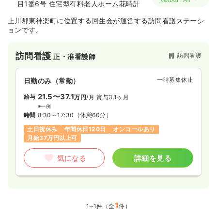
目1番6号 住宅型有料老人ホーム花時計
上川郡東神楽町に位置する回生会が運営する訪問看護ステーシ
ョンです。
訪問看護
訪問看護
正・准看護師
一時募集休止
日勤のみ（常勤）
21.5〜37.1
給与
万円
/月
賞与3.1ヶ月
※一例
時間
8:30～17:30
（休憩60分）
土日祝休み
年間休日120日
オンコールあり
月給37万円以上可
気になる
詳細を見る
1
1~1件（全
件）