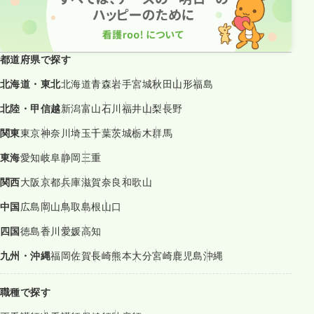
都道府県で探す
北海道・東北
北海道
青森
岩手
宮城
秋田
山形
福島
北陸・甲信越
新潟
富山
石川
福井
山梨
長野
関東
東京
神奈川
埼玉
千葉
茨城
栃木
群馬
東海
愛知
岐阜
静岡
三重
関西
大阪
京都
兵庫
滋賀
奈良
和歌山
中国
広島
岡山
鳥取
島根
山口
四国
徳島
香川
愛媛
高知
九州・沖縄
福岡
佐賀
長崎
熊本
大分
宮崎
鹿児島
沖縄
職種で探す