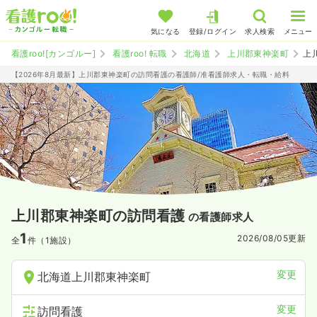
気になる
登録/ログイン
求人検索
メニュー
看護roo![カンゴルー]
看護roo! 転職
北海道
上川郡東神楽町
上
【2026年8月最新】上川郡東神楽町の訪問看護の看護師/准看護師求人・転職・給料
上川郡東神楽町の訪問看護
の看護師求人
1
2026/08/05
更新
全
件（1施設）
変更
北海道上川郡東神楽町
変更
訪問看護