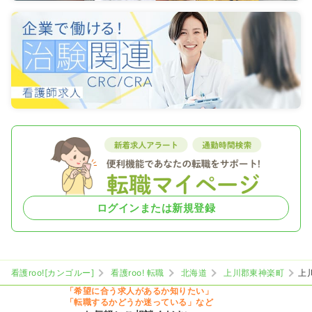
ログインまたは新規登録
看護roo![カンゴルー]
看護roo! 転職
北海道
上川郡東神楽町
上
「希望に合う求人があるか知りたい」
「転職するかどうか迷っている」など