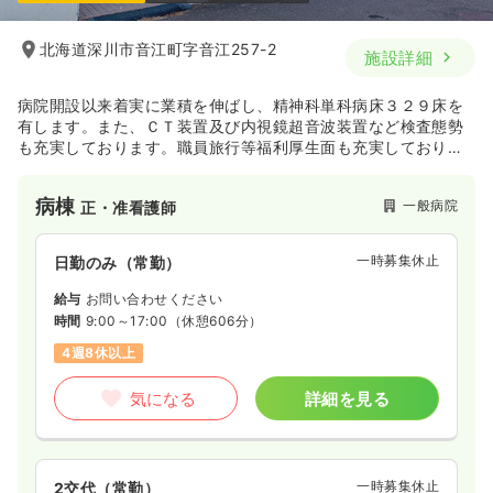
北海道深川市音江町字音江257-2
施設詳細
病院開設以来着実に業積を伸ばし、精神科単科病床３２９床を
有します。また、ＣＴ装置及び内視鏡超音波装置など検査態勢
も充実しております。職員旅行等福利厚生面も充実しておりま
す。
病棟
一般病院
正・准看護師
一時募集休止
日勤のみ（常勤）
給与
お問い合わせください
時間
9:00～17:00
（休憩606分）
4週8休以上
気になる
詳細を見る
一時募集休止
2交代（常勤）