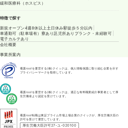
緩和医療科（ホスピス）
特徴で探す
新規オープン
4週8休以上
土日休み
駅徒歩５分以内
車通勤可（駐車場有）
寮あり
託児所あり
ブランク・未経験可
電子カルテあり
会社概要
事業所案内
看護roo!を運営する(株)クイックは、個人情報保護に取り組む企業を示す
プライバシーマークを取得しています。
看護roo!を運営する(株)クイックは、適正な有料職業紹介事業者として厚
生労働省より認定を受けています。
看護roo!転職は東証プライム市場上場企業のクイックが、厚生労働大臣の
許可を受けて運営しています。
厚生労働大臣許可27-ユ-020100