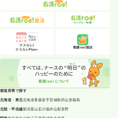
ナスカレ/
看護roo!国試
ナスカレPlus+
都道府県で探す
北海道・東北
北海道
青森
岩手
宮城
秋田
山形
福島
北陸・甲信越
新潟
富山
石川
福井
山梨
長野