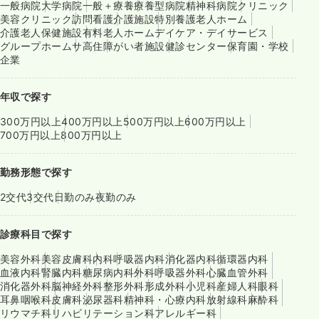
一般病院
大学病院
一般＋療養
療養型病院
精神科病院
クリニック
美容クリニック
訪問看護
介護施設
特別養護老人ホーム
介護老人保健施設
有料老人ホーム
デイケア・デイサービス
グループホーム
サ高住
障がい者施設
健診センター
保育園・学校
企業
年収で探す
300万円以上
400万円以上
500万円以上
600万円以上
700万円以上
800万円以上
勤務形態で探す
2交代
3交代
日勤のみ
夜勤のみ
診療科目で探す
美容外科
美容皮膚科
内科
呼吸器内科
消化器内科
循環器内科
血液内科
腎臓内科
糖尿病内科
外科
呼吸器外科
心臓血管外科
消化器外科
脳神経外科
整形外科
形成外科
小児科
産婦人科
眼科
耳鼻咽喉科
皮膚科
泌尿器科
精神科・心療内科
放射線科
麻酔科
リウマチ科
リハビリテーション科
アレルギー科