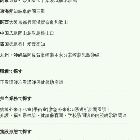
関東
東京
神奈川
埼玉
千葉
茨城
栃木
群馬
東海
愛知
岐阜
静岡
三重
関西
大阪
京都
兵庫
滋賀
奈良
和歌山
中国
広島
岡山
鳥取
島根
山口
四国
徳島
香川
愛媛
高知
九州・沖縄
福岡
佐賀
長崎
熊本
大分
宮崎
鹿児島
沖縄
職種で探す
正看護師
准看護師
保健師
助産師
担当業務で探す
病棟
外来
オペ室(手術室)
救急外来
ICU系
透析
訪問看護
介護・福祉系
検診・健診
保育園・学校
訪問診療
内視鏡
治験関連
施設形態で探す