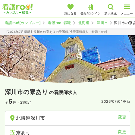
気になる
登録/ログイン
求人検索
メニュー
看護roo![カンゴルー]
看護roo! 転職
北海道
深川市
深川市の寮
【2026年7月最新】深川市の寮ありの看護師/准看護師求人・転職・給料
深川市の寮あり
の看護師求人
5
2026/07/01
更新
全
件（2施設）
変更
北海道深川市
変更
寮あり