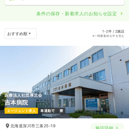
条件の保存・新着求人のお知らせ設定
1-2件 / 2施設
※一時募集休止中を含む
医療法人社団厚北会
吉本病院
エージェント求人
車通勤可
寮
北海道深川市三条25-19
施設詳細