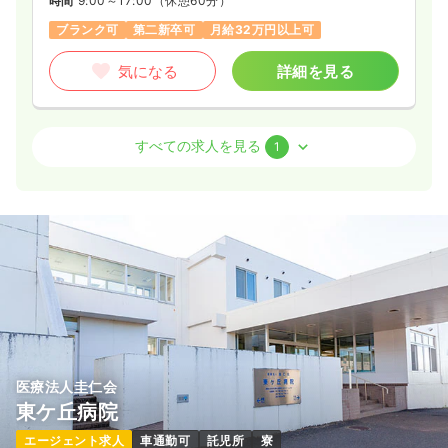
時間
9:00～17:00
（休憩60分）
ブランク可
第二新卒可
月給32万円以上可
気になる
詳細を見る
外来
精神科病院
正看護師
すべての求人を見る
1
一時募集休止
日勤のみ（常勤）
17.0〜25.5
給与
万円
/月
賞与4ヶ月
※一例
時間
9:00～17:00
日祝休み
月給25万円以上可
気になる
詳細を見る
医療法人圭仁会
東ケ丘病院
エージェント求人
車通勤可
託児所
寮