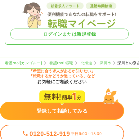
ログインまたは新規登録
看護roo![カンゴルー]
看護roo! 転職
北海道
深川市
深川市の寮
「希望に合う求人があるか知りたい」
「転職するかどうか迷っている」など
お気軽にご相談ください
登録して相談してみる
0120-512-919
平日9:00～18:00