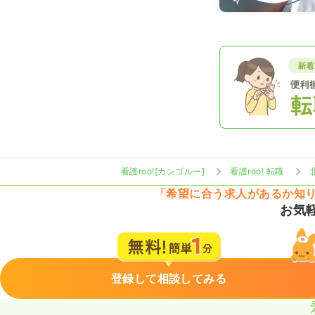
看護roo![カンゴルー]
看護roo! 転職
「希望に合う求人があるか知
お気
登録して相談してみる