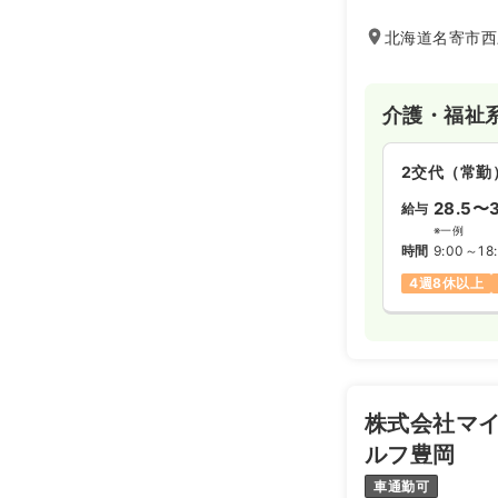
北海道名寄市西三
介護・福祉
2交代（常勤
28.5〜3
給与
※一例
時間
9:00～18
4週8休以上
株式会社マイ
ルフ豊岡
車通勤可