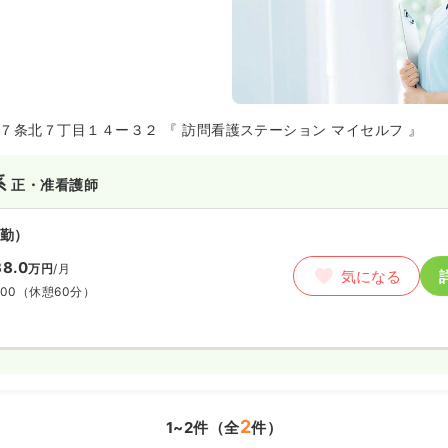
７条北７丁目１４ー３２ 『 訪問看護ステーション マイセルフ 』
系
正・准看護師
勤）
8.0
万円
/月
気になる
:00
（休憩60分）
2
1~2件（全
件）