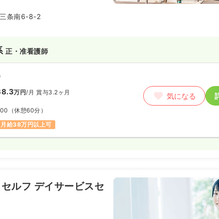
条南6-8-2
系
正・准看護師
）
8.3
万円
/月
賞与3.2ヶ月
気になる
:00
（休憩60分）
月給38万円以上可
セルフ デイサービスセ