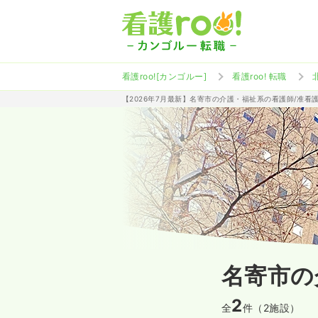
看護roo![カンゴルー]
看護roo! 転職
【2026年7月最新】名寄市の介護・福祉系の看護師/准看
名寄市の
2
全
件（2施設）