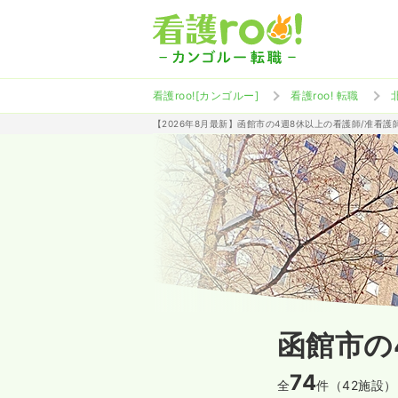
看護roo![カンゴルー]
看護roo! 転職
【2026年8月最新】函館市の4週8休以上の看護師/准看
函館市の
74
全
件（42施設）