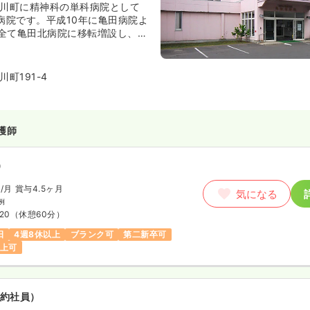
石川町に精神科の単科病院として
た病院です。平成10年に亀田病院よ
全て亀田北病院に移転増設し、現
院となっています。平成21年6
域では最初の認知症疾患センター
院 認知症疾患医療センター」を
町191-4
護師
）
円
/月
賞与4.5ヶ月
気になる
例
:20
（休憩60分）
日
4週8休以上
ブランク可
第二新卒可
以上可
約社員）