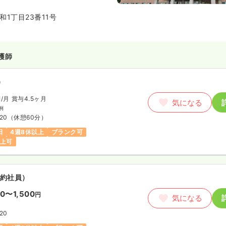
在の昭和1丁目に移転新築しまし
1丁目23番11号
での慢性期・療法中心の医療から
後の回復期医療を中心とした病院
た。
るリハビリテーションは、広々と
護師
設け、総合的なリハビリの中心的
まざまな障害のリハビリプログラ
おります。また、看護面では一般
）
体制を導入し一層の充実図っており
円
/月
賞与4.5ヶ月
は2009年に新築された非常に綺
気になる
例
:20
（休憩60分）
・糖尿病代謝内科・消化器内科・
泌尿器科・禁煙外来・健診等を標
日
4週8休以上
ブランク可
入院病床を有する病院です。
以上可
な院内に、一般病棟と回復期リハ
棟・障害者病棟を開設、亜急性期
期に至る医療の役割を果たしてお
約社員）
50〜1,500
円
気になる
:20