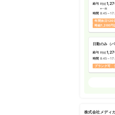
1,2
給与
時給
※一例
時間
8:45～17
年間休日120
時給1,200
日勤のみ（パ
1,2
給与
時給
時間
8:45～17
ブランク可
訪問看護
正
日勤のみ（常
21.1
給与
万円
※経験3年の
株式会社メディ
時間
8:45～17