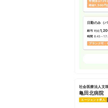
年間休日125
時給1,500
日勤のみ（パ
1,2
給与
時給
時間
8:45～17
ブランク可
その他
正看護
日勤のみ（常
20.0〜3
給与
※一例
社会医療法人文
時間
8:45～17
亀田北病院
土日祝休み
エージェント求人