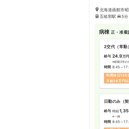
21年5月8日、現
た。
北海道函館市昭和
新病院ではそれま
五稜郭駅
5分
新たに急性期治療
として開設しまし
新病院の特徴であ
病棟
正・准看
したリハビリ室を
な拠点として、さ
ムの開始を始めて
2交代（常勤
病棟10対1看護
24.9
給与
万
ます。現在の建物
※経験3年の
麗な建物です。
時間
8:45～17
内科・呼吸器内科
整形外科・外科・
年間休日125
榜し、１７９床の
月給38万円
明るくアメニティ
ビリテーション病
から回復期、維持
ります。
日勤のみ（契
1,3
給与
時給
※一例
時間
8:45～17