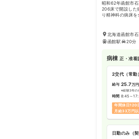
昭和62年函館市
206床で開設し
り精神科の病床を
在では398床の病
月、函館・道南地
である「亀田北病
北海道函館市石川
設けています。
函館駅
20分
病棟
正・准看
2交代（常勤
25.7
給与
万
※経験3年の
時間
8:45～17
年間休日120
月給33万円
日勤のみ（契