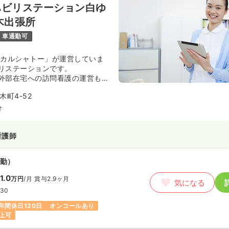
ハビリステーション白ゆ
月給22万円以上可
木出張所
車通勤可
ィカルシャトー」が運営していま
リステーションです。
外部在宅への訪問看護の運営もし
町4-52
分
看護師
勤）
1.0
万円
/月
賞与2.9ヶ月
気になる
:30
年間休日120日
オンコールあり
上可