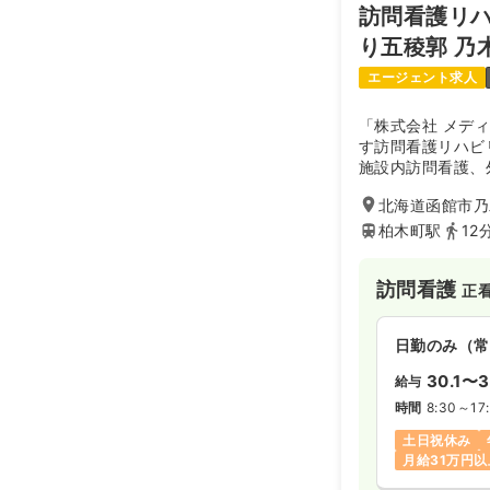
訪問看護リ
土日祝休み
り五稜郭 乃
エージェント求人
「株式会社 メデ
す訪問看護リハビ
施設内訪問看護、
ております。
北海道函館市乃木
柏木町駅
12
訪問看護
正
日勤のみ（常
30.1〜3
給与
時間
8:30～17
土日祝休み
月給31万円以