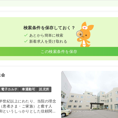
検索条件を保存しておく？
あとから簡単に検索
新着求人を受け取れる
この検索条件を保存
生会
電子カルテ
車通勤可
託児所
半世紀以上にわたり、当院の理念
（患者さま・ご家族）と癒す人
和というしっかりとした信頼関係
医療を提供できることを努めてい