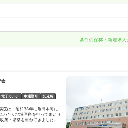
条件の保存・新着求人
珠会
電子カルテ
車通勤可
託児所
病院は、昭和38年に亀田本町に
にわたり地域医療を担ってまいり
、改築・増築を重ねてきました
件・老朽化に対応するため、平成