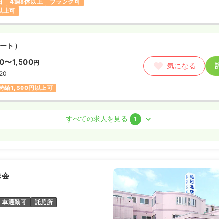
日
4週8休以上
ブランク可
円以上可
ート）
00〜1,500
円
気になる
:20
時給1,500円以上可
師
すべての求人を見る
1
勤）
5.0
万円
/月
賞与4.5ヶ月
気になる
珠会
:20
担当業務未経験可
月給35万円以上可
車通勤可
託児所