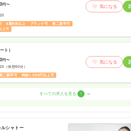
70
円〜
気になる
:20
日
4週8休以上
ブランク可
第二新卒可
円以上可
ート）
70
円〜
気になる
:20
（休憩60分）
第二新卒可
時給1,200円以上可
看護師
すべての求人を見る
1
勤）
/月
賞与4.5ヶ月
気になる
例
カルシャトー
:20
（休憩60分）