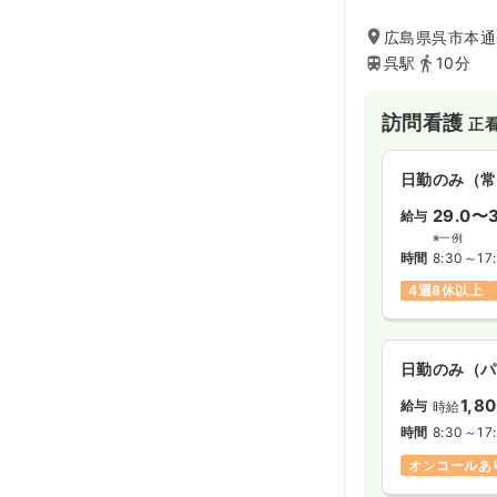
し、 誠意ある行
貢献する」の経営
広島県呉市本通4
しています。
呉駅
10分
訪問看護
正
日勤のみ（常
29.0〜3
給与
※一例
時間
8:30～17
4週8休以上
日勤のみ（パ
1,8
給与
時給
時間
8:30～17
オンコールあ