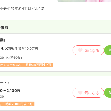
動で責任をもってお客様と社会に
理念のもと、全国に事業所を展開
-9-7 呉本通4丁目ビル4階
看護師
勤）
4.5
万円
/月
賞与40.0万円
気になる
:30
（休憩60分）
オンコールあり
月給34万円以上可
ート）
00〜2,100
円
気になる
:30
り
時給2,100円以上可