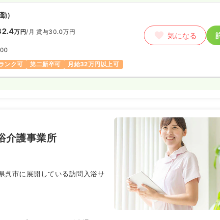
勤）
2.4
万円
/月
賞与30.0万円
気になる
:00
ランク可
第二新卒可
月給32万円以上可
入浴介護事業所
県呉市に展開している訪問入浴サ