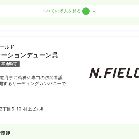
護師 / 管理職
すべての求人を見る
1
勤）
3.7
万円
/月
賞与85.0万円
気になる
ィールド
:30
（休憩60分）
テーションデューン呉
オンコールあり
月給40万円以上可
車通勤可
都道府県に精神科専門の訪問看護
開するリーディングカンパニーで
丁目6-10 村上ビルⅡ
看護師