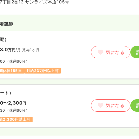
丁目2番13 サンライズ本通105号
看護師
勤）
3.0
万円
/月
賞与1ヶ月
気になる
:00
（休憩60分）
間休日155日
月給23万円以上可
ート）
00〜2,300
円
気になる
:30
（休憩60分）
給2,300円以上可