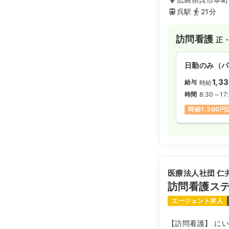
呉駅
21分
訪問看護
正
日勤のみ（パ
1,3
給与
時給
時間
8:30～17
時給1,300
医療法人社団 仁
訪問看護ス
エージェント求人
【訪問看護】 に