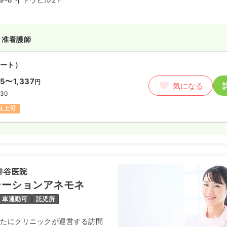
・准看護師
ート）
35〜1,337
円
気になる
:30
円以上可
井谷医院
テーションアネモネ
車通勤可
託児所
いたにクリニックが運営する訪問