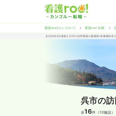
看護roo![カンゴルー]
看護roo! 転職
【2026年8月最新】呉市の訪問看護の看護師/准看護師求
呉市の訪
16
全
件（10施設）