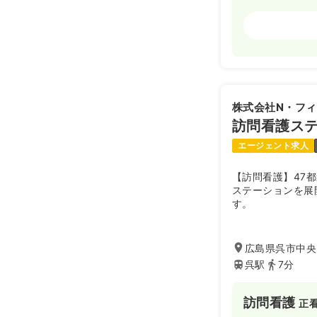
訪問看護
正看
日勤のみ（常
41.7〜4
給与
※一例
株式会社N・フ
時間
8:30～17
訪問看護ス
4週8休以上
エージェント求人
【訪問看護】47
ステーションを展
す。
広島県呉市中央2
呉駅
7分
訪問看護
正