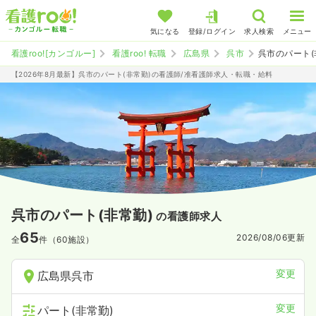
気になる
登録/ログイン
求人検索
メニュー
看護roo![カンゴルー]
看護roo! 転職
広島県
呉市
呉市のパート(
【2026年8月最新】呉市のパート(非常勤)の看護師/准看護師求人・転職・給料
呉市のパート(非常勤)
の看護師求人
65
2026/08/06
更新
全
件（60施設）
変更
広島県呉市
変更
パート(非常勤)