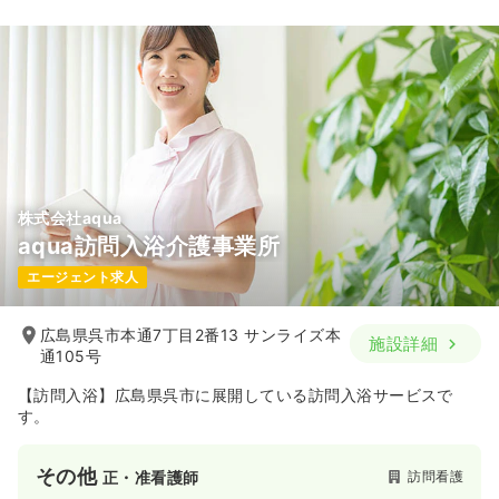
株式会社aqua
aqua訪問入浴介護事業所
エージェント求人
広島県呉市本通7丁目2番13 サンライズ本
施設詳細
通105号
【訪問入浴】広島県呉市に展開している訪問入浴サービスで
す。
その他
訪問看護
正・准看護師