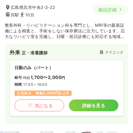
広島県呉市中央2-3-22
施設詳細
呉駅
10分
整形外科・リハビリテーション科を専門とし、MRI等の最新設
備による精査と、手術をしない保存療法に注力しています。広
大なリハビリ室を完備し、日曜・祝日診療にも対応する地域に
根差したクリニックです。
外来
クリニック
正・准看護師
日勤のみ（パート）
1,700〜2,000
給与
時給
円
時間
17:00～19:00
土日休み
時給2,000円以上可
気になる
詳細を見る