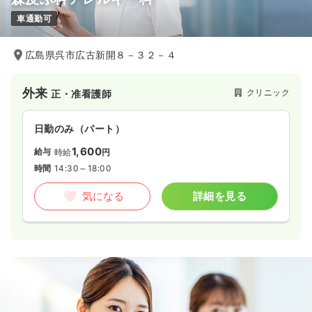
車通勤可
広島県呉市広古新開８－３２－４
外来
クリニック
正・准看護師
日勤のみ（パート）
1,600
給与
時給
円
時間
14:30～18:00
気になる
詳細を見る