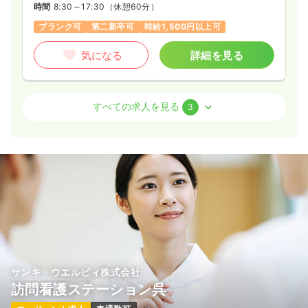
時間
8:30～17:30
（休憩60分）
ブランク可
第二新卒可
時給1,500円以上可
気になる
詳細を見る
外来
一般＋療養
正・准看護師
すべての求人を見る
3
一時募集休止
日勤のみ（パート）
1,500
給与
時給
円〜
時間
8:30～17:30
（休憩60分）
土日休み
時給1,500円以上可
気になる
詳細を見る
検診・健診
一般＋療養
正・准看護師
サンキ・ウエルビィ株式会社
訪問看護ステーション呉
一時募集休止
日勤のみ（パート）