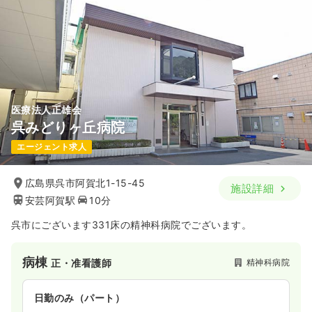
医療法人正雄会
呉みどりヶ丘病院
エージェント求人
広島県呉市阿賀北1-15-45
施設詳細
安芸阿賀駅
10分
呉市にございます331床の精神科病院でございます。
病棟
精神科病院
正・准看護師
日勤のみ（パート）