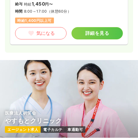
1,450
給与
時給
円〜
時間
8:00～17:00
（休憩60分）
時給1,400円以上可
気になる
詳細を見る
医療法人明笑会
やすもとクリニック
エージェント求人
電子カルテ
車通勤可