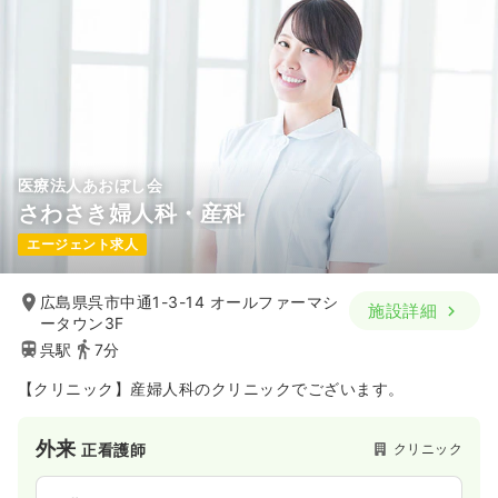
医療法人あおぼし会
さわさき婦人科・産科
エージェント求人
広島県呉市中通1-3-14 オールファーマシ
施設詳細
ータウン3F
呉駅
7分
【クリニック】産婦人科のクリニックでございます。
外来
クリニック
正看護師