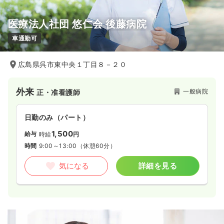
医療法人社団 悠仁会 後藤病院
車通勤可
広島県呉市東中央１丁目８－２０
外来
一般病院
正・准看護師
日勤のみ（パート）
1,500
給与
時給
円
時間
9:00～13:00
（休憩60分）
気になる
詳細を見る