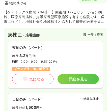
呉駅
7分
【ケアミックス病院（94床）】回復期リハビリテーション病
棟、医療療養病棟、介護療養型医療施設を有する病院です。呉
市に根ざし、地域社会や地域福祉と協力して最善の医療を提供
されています。同院では「HAL」という下肢に筋力低下や麻痺
などの障がいを持つ方の脚力、歩行機能などをサポートする自
病棟
一般＋療養
正・准看護師
律動作支援ロボットを平成21年に広島県ではじめて導入し、リ
ハビリテーションを実施しています。
夜勤のみ（パート）
3.2
給与
万円
/回
時間
17:00～9:00
（休憩120分）
ブランク可
第二新卒可
気になる
詳細を見る
一時募集休止
日勤のみ（パート）
1,500
給与
時給
円〜