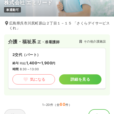
株式会社 エミリード
車通勤可
広島県呉市川尻町原山２丁目１－１５ 「さくらデイサービス
くれ」
介護・福祉系
その他介護施設
正・准看護師
2交代（パート）
1,400〜1,900
給与
時給
円
時間
8:30～13:00
気になる
詳細を見る
60
1~20件（全
件）