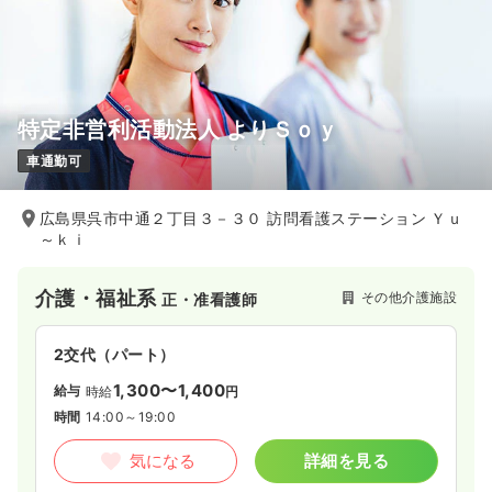
特定非営利活動法人 よりＳｏｙ
車通勤可
広島県呉市中通２丁目３－３０ 訪問看護ステーション Ｙｕ
～ｋｉ
介護・福祉系
その他介護施設
正・准看護師
2交代（パート）
1,300〜1,400
給与
時給
円
時間
14:00～19:00
気になる
詳細を見る