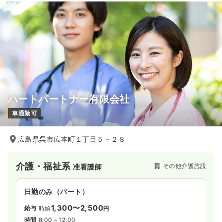
ハートパートナー有限会社
車通勤可
広島県呉市広本町１丁目５－２８
介護・福祉系
その他介護施設
准看護師
日勤のみ（パート）
1,300〜2,500
給与
時給
円
時間
8:00～12:00