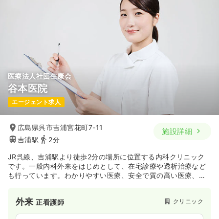
医療法人社団生康会
谷本医院
エージェント求人
広島県呉市吉浦宮花町7-11
施設詳細
吉浦駅
2分
JR呉線、吉浦駅より徒歩2分の場所に位置する内科クリニック
です。一般内科外来をはじめとして、在宅診療や透析治療など
も行っています。わかりやすい医療、安全で質の高い医療、思
いやりのある医療を提供することをモットーに地域の方々の健
康と福祉に貢献しています。
外来
クリニック
正看護師