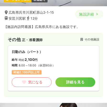
広島県呉市川尻町原山2-1-15
施設詳細
安芸川尻駅
12分
【施設内訪問看護】広島県呉市にある施設です。
その他
その他施設
正・准看護師
日勤のみ（パート）
2,100
給与
時給
円
時間
8:00～18:00
（休憩90分）
時給2,100円以上可
気になる
詳細を見る