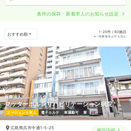
条件の保存・新着求人のお知らせ設定
1-20件 / 60施設
※一時募集休止中を含む
医療法人エム・エム会
マッターホルンリハビリテーション病院
エージェント求人
電子カルテ
車通勤可
寮
広島県呉市中通1-5-25
施設詳細