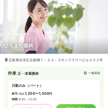
ひろまち眼科
広島県呉市広古新開７－２４－３サンフラワービル２０２号
外来
一般病院
正・准看護師
日勤のみ（パート）
1,250〜1,500
給与
時給
円
時間
8:30～12:30