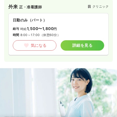
外来
クリニック
正・准看護師
日勤のみ（パート）
1,500〜1,800
給与
時給
円
時間
8:00～17:00
（休憩60分）
気になる
詳細を見る