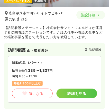
エージェント求人
車通勤可
給与
お問い合わせください
時間
8:00～17:00
広島県呉市本町9-8 イトウビル2Ｆ
施設詳細
呉駅
21分
日祝休み
【訪問看護ステーション】株式会社サンキ・ウエルビィが運営
気になる
詳細を見る
する訪問看護ステーションです。介護の仕事や看護の仕事など
の福祉事業を通じて成長したい方を歓迎しています。
検診・健診
一般＋療養
保健師
訪問看護
訪問看護
正・准看護師
一時募集休止
日勤のみ（パート）
日勤のみ（パート）
1,500〜1,700
給与
時給
円
1,335〜1,337
給与
時給
円
時間
8:00～17:00
時間
8:30～17:30
日祝休み
時給1,700円以上可
時給1,300円以上可
気になる
詳細を見る
気になる
詳細を見る