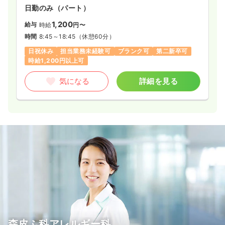
日勤のみ（パート）
1,200
給与
時給
円〜
時間
8:45～18:45
（休憩60分）
日祝休み
担当業務未経験可
ブランク可
第二新卒可
時給1,200円以上可
気になる
詳細を見る
森皮ふ科アレルギー科