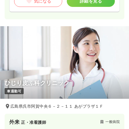
気になる
詳細を見る
ひじり皮ふ科クリニック
車通勤可
広島県呉市阿賀中央６－２－１１ あがプラザ１Ｆ
外来
一般病院
正・准看護師