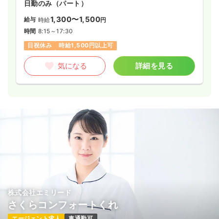
日勤のみ（パート）
1,300〜1,500
給与
時給
円
時間
8:15～17:30
日祝休み
時給1,500円以上可
気になる
詳細を見る
株式会社エミリード
さくらコンフォートくれ
エージェント求人
車通勤可