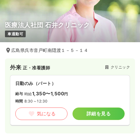
医療法人社団 石井クリニック
車通勤可
広島県呉市音戸町南隠渡１－５－１４
外来
クリニック
正・准看護師
日勤のみ（パート）
1,350〜1,500
給与
時給
円
時間
8:30～12:30
気になる
詳細を見る