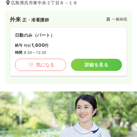
広島県呉市東中央２丁目８－１８
外来
一般病院
正・准看護師
日勤のみ（パート）
1,600
給与
時給
円
時間
8:30～12:30
気になる
詳細を見る