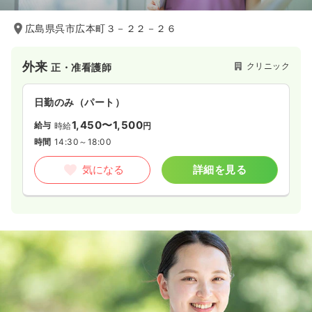
広島県呉市広本町３－２２－２６
外来
クリニック
正・准看護師
日勤のみ（パート）
1,450〜1,500
給与
時給
円
時間
14:30～18:00
気になる
詳細を見る